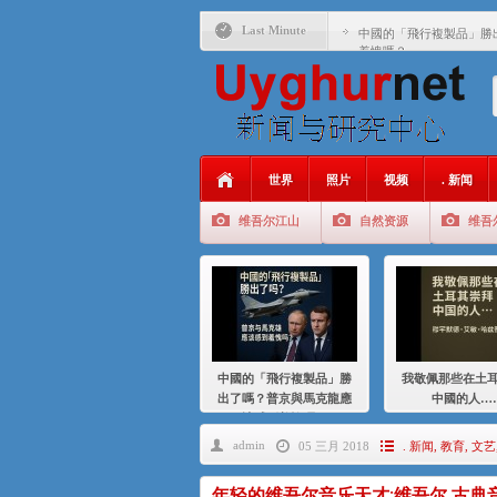
Last Minute
中國的「飛行複製品」勝
羞愧嗎？
我敬佩那些在土耳其崇拜
基辛格与中国：50 年的
衝 突 與 聯 盟 美國與中國
年的百年關係
世界
照片
视频
. 新闻
聚焦维吾尔 | 伊利夏提
维吾尔江山
自然资源
维吾
大一统情结使魏京生失去理
伊利夏提：在自责与内疚
伊利夏提：消失在集中营
伊利夏提：维吾尔种族灭
中國的「飛行複製品」勝
我敬佩那些在土
伊利夏提：满目苍夷2020
出了嗎？普京與馬克龍應
中國的人…
該感到羞愧嗎？
admin
05 三月 2018
. 新闻
,
教育
,
文艺
年轻的维吾尔音乐天才:维吾尔 古典