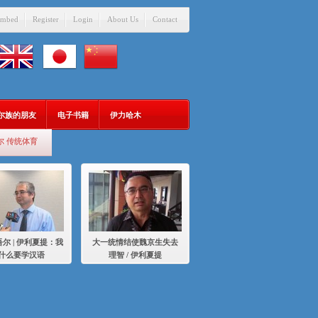
mbed
Register
Login
About Us
Contact
吾尔族的朋友
电子书籍
伊力哈木
尔 传统体育
尔 | 伊利夏提：我
大一统情结使魏京生失去
什么要学汉语
理智 / 伊利夏提