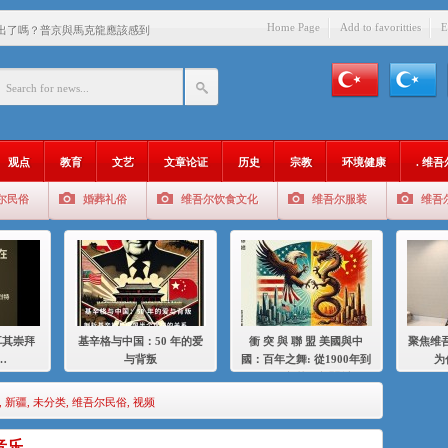
Home Page
Add to favoritties
E
出了嗎？普京與馬克龍應該感到
中國的人……
爱与背叛
：百年之舞: 從1900年到2024
观点
教育
文艺
文章论证
历史
宗教
环境健康
. 维
：我为什么要学汉语
尔民俗
婚葬礼俗
维吾尔饮食文化
维吾尔服装
维吾
智 / 伊利夏提
中的挣扎
的红衣女孩
绝
耳其崇拜
基辛格与中国：50 年的爱
衝 突 與 聯 盟 美國與中
聚焦维吾
，难见彼岸2021
…
与背叛
國：百年之舞: 從1900年到
为
2024年的百年關係
,
新疆
,
未分类
,
维吾尔民俗
,
视频
音乐