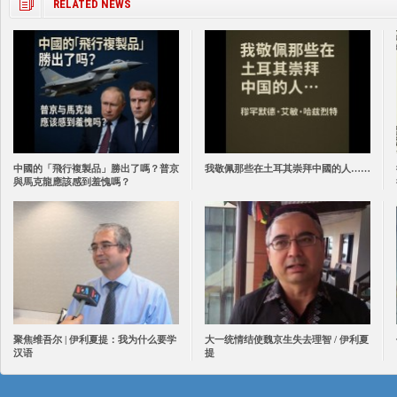
RELATED NEWS
中國的「飛行複製品」勝出了嗎？普京
我敬佩那些在土耳其崇拜中國的人……
與馬克龍應該感到羞愧嗎？
聚焦维吾尔 | 伊利夏提：我为什么要学
大一统情结使魏京生失去理智 / 伊利夏
汉语
提