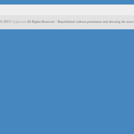
© 2013
Uyghurnet
All Rights Reserved ~ Republished without permission and showing the sourc