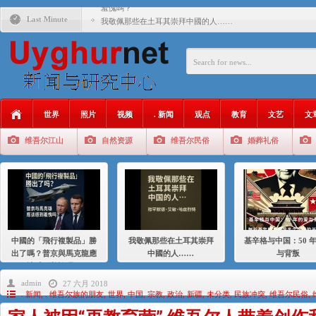
羞愧嗎？
Last Minute
我敬佩那些在土耳其崇拜中國的人……
基辛格与中国：50 年的爱与背叛
衝 突 與 聯 盟 美國與中國：百年之舞: 從1900年到2024
年的百年關係
聚焦维吾尔 | 伊利夏提：我为什么要学汉语
世界
照片
视频
. 新闻
观点
教育
文艺
文
大一统情结使魏京生失去理智 / 伊利夏提
维吾尔江山
自然资源
维吾尔民俗
婚葬礼俗
伊利夏提：在自责与内疚中的挣扎
伊利夏提：消失在集中营的红衣女孩
伊利夏提：维吾尔种族灭绝
伊利夏提：满目苍夷2020，难见彼岸2021
中國的「飛行複製品」勝
我敬佩那些在土耳其崇拜
基辛格与中国：50 
出了嗎？普京與馬克龍應
中國的人……
与背叛
該感到羞愧嗎？
admin
27 六月 2018
. 新闻
,
. 维吾尔族的朋友
,
世界
,
中国
,
宗教
,
政治
,
新疆
,
未分类
,
民族冲突
,
维吾尔民俗
,