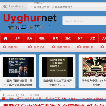
羞愧嗎？
Last Minute
我敬佩那些在土耳其崇拜中國的人……
基辛格与中国：50 年的爱与背叛
衝 突 與 聯 盟 美國與中國：百年之舞: 從1900年到2024
年的百年關係
聚焦维吾尔 | 伊利夏提：我为什么要学汉语
世界
照片
视频
. 新闻
观点
教育
文艺
文
大一统情结使魏京生失去理智 / 伊利夏提
维吾尔江山
自然资源
维吾尔民俗
婚葬礼俗
伊利夏提：在自责与内疚中的挣扎
伊利夏提：消失在集中营的红衣女孩
伊利夏提：维吾尔种族灭绝
伊利夏提：满目苍夷2020，难见彼岸2021
中國的「飛行複製品」勝
我敬佩那些在土耳其崇拜
基辛格与中国：50 
出了嗎？普京與馬克龍應
中國的人……
与背叛
該感到羞愧嗎？
admin
18 十一月 2018
. 新闻
,
. 维吾尔族的朋友
,
世界
,
中国
,
中美关系
,
人权
,
南海争议
,
宗教
,
政治
,
文章论证
,