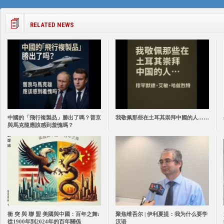
RELATED NEWS
中國的「飛行複製品」勝出了嗎？普京
我敬佩那些在土耳其崇拜中國的人……
與馬克龍應該感到羞愧嗎？
衝 突 與 聯 盟 美國與中國：百年之舞:
聚焦维吾尔 | 伊利夏提：我为什么要学
從1900年到2024年的百年關係
汉语