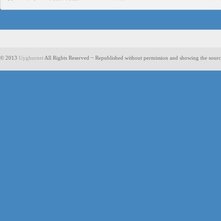
© 2013
Uyghurnet
All Rights Reserved ~ Republished without permission and showing the sourc