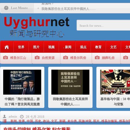
羞愧嗎？
Last Minute
我敬佩那些在土耳其崇拜中國的人……
基辛格与中国：50 年的爱与背叛
衝 突 與 聯 盟 美國與中國：百年之舞: 從1900年到2024
年的百年關係
聚焦维吾尔 | 伊利夏提：我为什么要学汉语
世界
照片
视频
. 新闻
观点
教育
文艺
文
大一统情结使魏京生失去理智 / 伊利夏提
维吾尔江山
自然资源
维吾尔民俗
婚葬礼俗
伊利夏提：在自责与内疚中的挣扎
伊利夏提：消失在集中营的红衣女孩
伊利夏提：维吾尔种族灭绝
伊利夏提：满目苍夷2020，难见彼岸2021
中國的「飛行複製品」勝
我敬佩那些在土耳其崇拜
基辛格与中国：50 
出了嗎？普京與馬克龍應
中國的人……
与背叛
該感到羞愧嗎？
admin
28 七月 2018
. 新闻
,
世界
,
中国
,
历史
,
政治
,
文艺
,
新疆
,
未分类
,
民族冲突
,
照片
,
维吾尔服装
,
维吾尔
在街头切缩短 维吾尔族 妇女服装