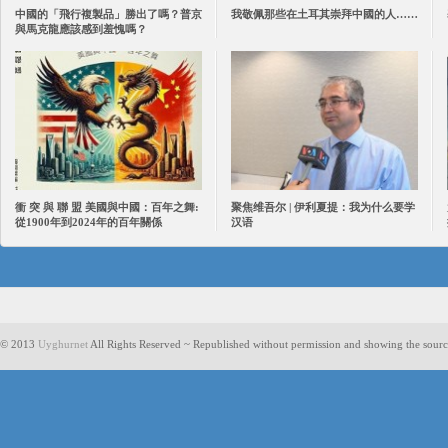
中國的「飛行複製品」勝出了嗎？普京
我敬佩那些在土耳其崇拜中國的人……
與馬克龍應該感到羞愧嗎？
衝 突 與 聯 盟 美國與中國：百年之舞:
聚焦维吾尔 | 伊利夏提：我为什么要学
從1900年到2024年的百年關係
汉语
© 2013
Uyghurnet
All Rights Reserved ~ Republished without permission and showing the sourc