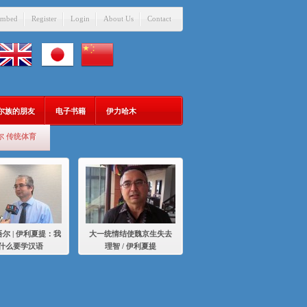
mbed
Register
Login
About Us
Contact
吾尔族的朋友
电子书籍
伊力哈木
尔 传统体育
尔 | 伊利夏提：我
大一统情结使魏京生失去
什么要学汉语
理智 / 伊利夏提