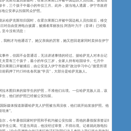
哈萨克斯坦返回新疆时，在霍尔果斯口岸被中国边防人员扣留。据知情
国绿卡，三个孩子中最小的年仅三月。此外，据当地人透露，伊宁市政府
。当地公安承认扣留民众护照。
期从哈萨克斯坦归国时，在霍尔果斯口岸被中国边检人员扣留后，移交
3日对自由亚洲电台披露，被捕者库丽孜拉.阿吾叶力汗（音译）已经取
，至今没有消息：
江，我刚才与他通话了。她父亲病的厉害，她又想回老家同时卖掉在伊宁
实事件，但因不会普通话，无法讲述事情的经过。据哈萨克人对本台记
丈夫育有三个孩子，最小的年仅三岁，全家人持有哈国绿卡。七月中
霍尔果斯口岸被捕后，由公安送入伊宁市政府“政治学习中心”接受所谓
前羁押了约1500名各民族“学员”，大部分是哈萨克族人。
阿拉木图归来的留学生的护照，不准他们出境。一位哈萨克族人说，该
学生，他们的护照已经被公安扣留。
为国际媒体报道新疆哈萨克人护照被当局没收，他们就开始发放护照。他
斯坦来”。
哈尔，今年暑假回家时护照和手机均被公安扣留，而他的暑假探亲签证8
请留学生公寓。可是当局说，他没经过审查，不得出境。记者就此致电扣