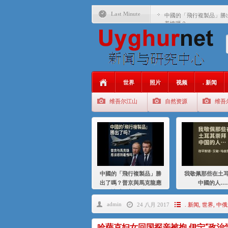
Last Minute
中國的「飛行複製品」勝
羞愧嗎？
我敬佩那些在土耳其崇拜
基辛格与中国：50 年的
衝 突 與 聯 盟 美國與中國
年的百年關係
世界
照片
视频
. 新闻
聚焦维吾尔 | 伊利夏提
维吾尔江山
自然资源
维吾
大一统情结使魏京生失去理
伊利夏提：在自责与内疚
伊利夏提：消失在集中营
伊利夏提：维吾尔种族灭
中國的「飛行複製品」勝
我敬佩那些在土
伊利夏提：满目苍夷2020
出了嗎？普京與馬克龍應
中國的人…
該感到羞愧嗎？
admin
24 八月 2017
. 新闻
,
世界
,
中俄
哈萨克妇女回国探亲被拘 伊宁“政治