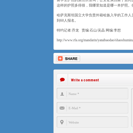
留学生护照的派出所查询，公安证实扣留了居民
这样的护照多得很，我哪里知道是哪一本护照。
哈萨克斯坦国立大学负责外籍哈族入学的工作人
到60人报名。
特约记者:乔龙 责编:石山/吴晶 网编:李想
http://www.rfa.org/mandarin/yataibaodao/shaoshumi
Write a comment