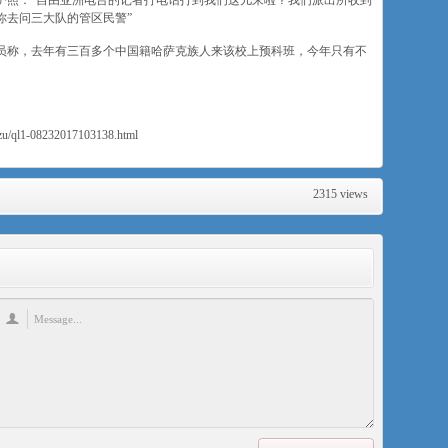
护照：“自由亚洲电台的记者打电话打到我们这儿来啦？我们派出所收到
你去问三大队的管区民警”
员称，去年有三百多个中国籍哈萨克族人来该校上预科班，今年只有不
nzu/ql1-08232017103138.html
2315 views