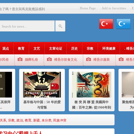
Home Page
Add to favoritties
E
出了嗎？普京與馬克龍應該感到
中國的人……
爱与背叛
：百年之舞: 從1900年到2024
观点
教育
文艺
文章论证
历史
宗教
环境健康
. 维
：我为什么要学汉语
尔民俗
婚葬礼俗
维吾尔饮食文化
维吾尔服装
维吾
智 / 伊利夏提
中的挣扎
的红衣女孩
绝
耳其崇拜
基辛格与中国：50 年的爱
衝 突 與 聯 盟 美國與中
聚焦维吾
，难见彼岸2021
…
与背叛
國：百年之舞: 從1900年到
为
2024年的百年關係
关系
,
宗教
,
政治
,
教育
,
新疆
,
未分类
,
民族冲突
学习中心”羁押上千人