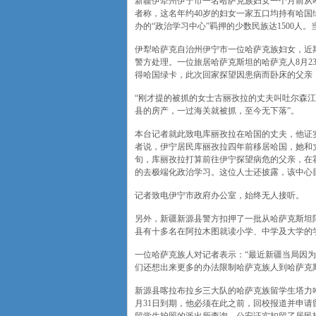
新疆伊犁州伊宁市一名哈萨克族妇女一个月前从
者称，这名年约40岁的妇女一家五口均持有哈
办的“政治学习中心”羁押的少数民族达1500人
伊犁哈萨克自治州伊宁市一位哈萨克族妇女，近
警方处理。一位旅居哈萨克斯坦的哈萨克人8月2
得哈国绿卡，此次回家探望因患病而卧床的父亲
“刚才提的被抓的女士古丽孜拉的丈夫叫吐尔森
县的房产，一过海关就被抓，至今无下落”。
本台记者就此致电库丽孜拉在哈国的丈夫，他证
者说，伊宁居民库丽孜拉四年前移居哈国，她和
旬，库丽孜拉打算前往伊宁探望病危的父亲，在
的去极端化政治学习。这位人士还披露，该中心目
记者致电伊宁市政府办公室，始终无人接听。
另外，新疆新源县警方扣押了一批从哈萨克斯坦
县有十多名在阿拉木图就读小学、中学及大学的
一位哈萨克族人对记者表示：“最近新疆当局因
们还想出来更多的办法限制哈萨克族人到哈萨克
新源县喀拉布拉乡三大队的哈萨克族留学生塔力
月31日到期，他必须在此之前，回校报道并申