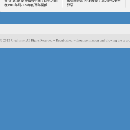
衝 突 與 聯 盟 美國與中國：百年之舞:
聚焦维吾尔 | 伊利夏提：我为什么要学
從1900年到2024年的百年關係
汉语
© 2013
Uyghurnet
All Rights Reserved ~ Republished without permission and showing the sourc