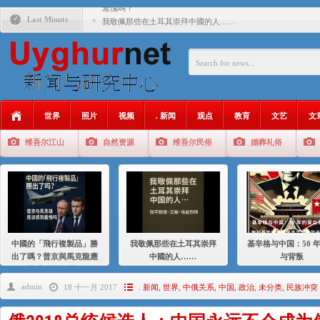
羞愧嗎？
Last Minute
我敬佩那些在土耳其崇拜中國的人……
基辛格与中国：50 年的爱与背叛
衝 突 與 聯 盟 美國與中國：百年之舞: 從1900年到2024
年的百年關係
聚焦维吾尔 | 伊利夏提：我为什么要学汉语
世界
照片
视频
. 新闻
观点
教育
文艺
文
大一统情结使魏京生失去理智 / 伊利夏提
维吾尔江山
自然资源
维吾尔民俗
婚葬礼俗
伊利夏提：在自责与内疚中的挣扎
伊利夏提：消失在集中营的红衣女孩
伊利夏提：维吾尔种族灭绝
伊利夏提：满目苍夷2020，难见彼岸2021
中國的「飛行複製品」勝
我敬佩那些在土耳其崇拜
基辛格与中国：50 
出了嗎？普京與馬克龍應
中國的人……
与背叛
該感到羞愧嗎？
admin
18 十一月 2017
. 新闻
,
世界
,
中俄关系
,
中国
,
政治
,
未分类
,
民族冲突