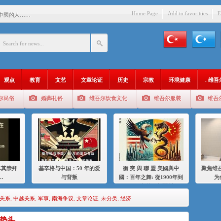
Home Page
Add to favoritties
E
中國的人……
爱与背叛
：百年之舞: 從1900年到2024
：我为什么要学汉语
观点
教育
文艺
文章论证
历史
宗教
环境健康
. 维
智 / 伊利夏提
尔民俗
婚葬礼俗
维吾尔饮食文化
维吾尔服装
维吾
中的挣扎
的红衣女孩
绝
，难见彼岸2021
耳其崇拜
基辛格与中国：50 年的爱
衝 突 與 聯 盟 美國與中
聚焦维吾
…
与背叛
國：百年之舞: 從1900年到
为
2024年的百年關係
关系
,
中越关系
,
军事
,
南海争议
,
文章论证
,
未分类
,
经济
势头