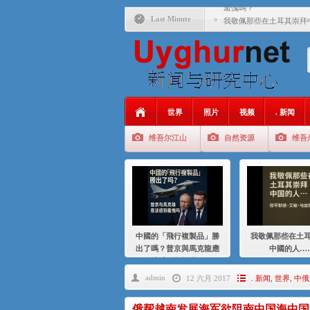
羞愧嗎？
Last Minute
我敬佩那些在土耳其崇拜
基辛格与中国：50 年的
衝 突 與 聯 盟 美國與中國
年的百年關係
聚焦维吾尔 | 伊利夏提
世界
照片
视频
. 新闻
大一统情结使魏京生失去理
维吾尔江山
自然资源
维吾
伊利夏提：在自责与内疚
伊利夏提：消失在集中营
伊利夏提：维吾尔种族灭
伊利夏提：满目苍夷2020
中國的「飛行複製品」勝
我敬佩那些在土
出了嗎？普京與馬克龍應
中國的人…
該感到羞愧嗎？
admin
12 六月 2017
. 新闻
,
世界
,
中俄
俄帮越南发展海军欲阻南中国海中国