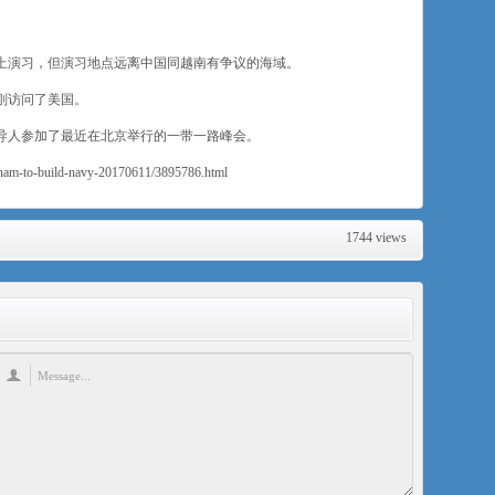
上演习，但演习地点远离中国同越南有争议的海域。
刚访问了美国。
导人参加了最近在北京举行的一带一路峰会。
tnam-to-build-navy-20170611/3895786.html
1744 views