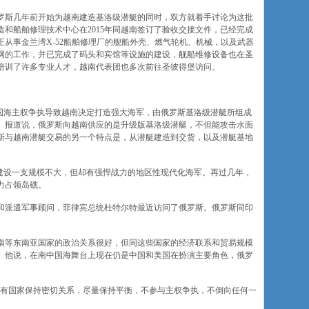
罗斯几年前开始为越南建造基洛级潜艇的同时，双方就着手讨论为这批
和船舶修理技术中心在2015年同越南签订了验收交接文件，已经完成
从事金兰湾X-52船舶修理厂的舰船外壳、燃气轮机、机械，以及武器
网的工作，并已完成了码头和宾馆等设施的建设，舰船维修设备也在圣
培训了许多专业人才，越南代表团也多次前往圣彼得堡访问。
中国海主权争执导致越南决定打造强大海军，由俄罗斯基洛级潜艇所组成
。报道说，俄罗斯向越南供应的是升级版基洛级潜艇，不但能攻击水面
斯与越南潜艇交易的另一个特点是，从潜艇建造到交货，以及潜艇基地
成建设一支规模不大，但却有强悍战力的地区性现代化海军。再过几年，
力占领岛礁。
和派遣军事顾问，菲律宾总统杜特尔特最近访问了俄罗斯。俄罗斯同印
南等东南亚国家的政治关系很好，但同这些国家的经济联系和贸易规模
。他说，在南中国海舞台上现在仍是中国和美国在扮演主要角色，俄罗
所有国家保持密切关系，尽量保持平衡，不参与主权争执，不倒向任何一