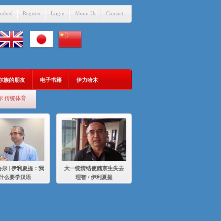
mbed
Register
Login
About Us
Contact
吾尔族的朋友
电子书籍
伊力哈木
尔 传统体育
尔 | 伊利夏提：我
大一统情结使魏京生失去
什么要学汉语
理智 / 伊利夏提