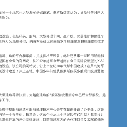
设另一个现代化大型海军基础设施。俄罗斯媒体认为，莫斯科帮河内大
所欲为。
础设施，包括码头、船坞、大型修理车间、生产线、武器维护和修理车
叫X-52船舶修理厂的海军基础设施由俄罗斯船舶建造和船舶修理技术
船坞、造船平台和车间，并提供相应设备，此外还从事一些民用船舶和
有企业的官网说，从2012年起至今帮越南在金兰湾建设新型的X-52
础设施。该公司的网站说，它上个世纪50年代帮中国建成了葫芦岛海军
舰艇设计建造了岸上基地。中国多年前曾从俄罗斯购买多艘现代级驱逐舰
大量建造导弹快艇，为越南建造的6艘基洛级潜艇今年已经全部服役。越
修工作。
圣彼得堡船舶建造和船舶修理技术中心去年在越南开设了办事处，这是
设的第一个办事处。报道说，这家企业从上个世纪80年代起就为越南设计
潜艇停靠的岸边基础设施，目前俄越双方的合作项目是X-52船舶修理