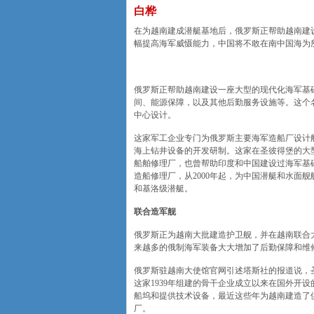
白桦
在为越南建成潜艇基地后，俄罗斯正帮助越南建
幅提高海军威慑能力，中国将不敢在南中国海为
俄罗斯正帮助越南建设一座大型的现代化海军基
间、能源保障，以及其他后勤服务设施等。这个名
中心设计。
这家军工企业专门为俄罗斯主要海军造船厂设计
海上钻井设备的开发研制。这家在圣彼得堡的大型国
船舶修理厂，也曾帮助印度和中国建设过海军基
造船修理厂，从2000年起，为中国潜艇和水面
和基洛级潜艇。
联合造军舰
俄罗斯正为越南大批建造护卫舰，并在越南联合
来越多的俄制海军装备大大增加了后勤保障和维
俄罗斯驻越南大使馆官网引述塔斯社的报道说，
这家1939年组建的骨干企业成立以来在国外开
船坞和提供技术设备，最近这些年为越南建造了供
厂。