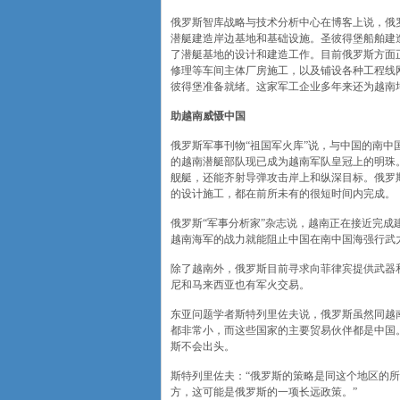
俄罗斯智库战略与技术分析中心在博客上说，俄
潜艇建造岸边基地和基础设施。圣彼得堡船舶建造
了潜艇基地的设计和建造工作。目前俄罗斯方面正
修理等车间主体厂房施工，以及铺设各种工程线
彼得堡准备就绪。这家军工企业多年来还为越南
助越南威慑中国
俄罗斯军事刊物“祖国军火库”说，与中国的南
的越南潜艇部队现已成为越南军队皇冠上的明珠
舰艇，还能齐射导弹攻击岸上和纵深目标。俄罗
的设计施工，都在前所未有的很短时间内完成。
俄罗斯“军事分析家”杂志说，越南正在接近完
越南海军的战力就能阻止中国在南中国海强行武
除了越南外，俄罗斯目前寻求向菲律宾提供武器
尼和马来西亚也有军火交易。
东亚问题学者斯特列里佐夫说，俄罗斯虽然同越
都非常小，而这些国家的主要贸易伙伴都是中国
斯不会出头。
斯特列里佐夫：“俄罗斯的策略是同这个地区的
方，这可能是俄罗斯的一项长远政策。”