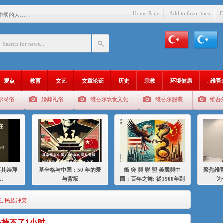
Home Page
Add to favoritties
E
中國的人……
爱与背叛
：百年之舞: 從1900年到2024
：我为什么要学汉语
观点
教育
文艺
文章论证
历史
宗教
环境健康
. 维
智 / 伊利夏提
尔民俗
婚葬礼俗
维吾尔饮食文化
维吾尔服装
维吾
中的挣扎
的红衣女孩
绝
，难见彼岸2021
耳其崇拜
基辛格与中国：50 年的爱
衝 突 與 聯 盟 美國與中
聚焦维吾
…
与背叛
國：百年之舞: 從1900年到
为
2024年的百年關係
证
,
民族冲突
持不了1小时