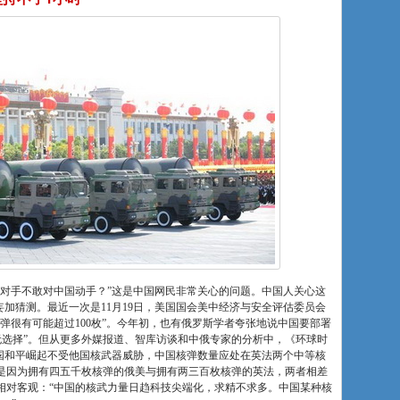
让对手不敢对中国动手？”这是中国网民非常关心的问题。中国人关心这
妄加猜测。最近一次是11月19日，美国国会美中经济与安全评估委员会
导弹很有可能超过100枚”。今年初，也有俄罗斯学者夸张地说中国要部署
别无选择”。但从更多外媒报道、智库访谈和中俄专家的分析中，《环球时
中国和平崛起不受他国核武器威胁，中国核弹数量应处在英法两个中等核
是因为拥有四五千枚核弹的俄美与拥有两三百枚核弹的英法，两者相差
相对客观：“中国的核武力量日趋科技尖端化，求精不求多。中国某种核