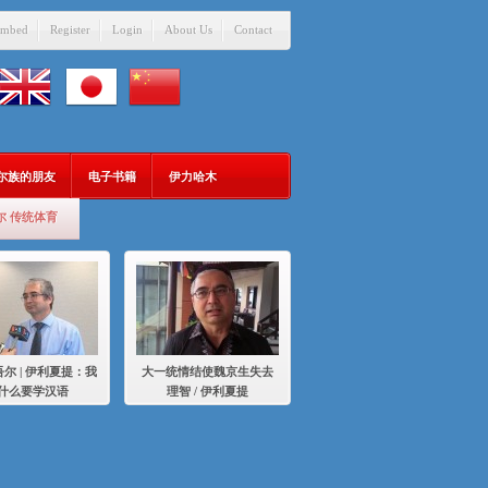
mbed
Register
Login
About Us
Contact
吾尔族的朋友
电子书籍
伊力哈木
尔 传统体育
尔 | 伊利夏提：我
大一统情结使魏京生失去
什么要学汉语
理智 / 伊利夏提