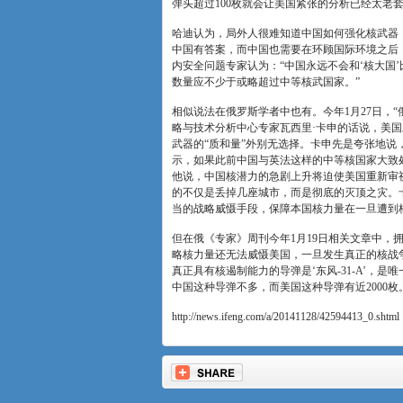
弹头超过100枚就会让美国紧张的分析已经太老套
哈迪认为，局外人很难知道中国如何强化核武器
中国有答案，而中国也需要在环顾国际环境之后
内安全问题专家认为：“中国永远不会和‘核大国
数量应不少于或略超过中等核武国家。”
相似说法在俄罗斯学者中也有。今年1月27日，“
略与技术分析中心专家瓦西里·卡申的话说，美
武器的“质和量”外别无选择。卡申先是夸张地说
示，如果此前中国与英法这样的中等核国家大致
他说，中国核潜力的急剧上升将迫使美国重新审
的不仅是丢掉几座城市，而是彻底的灭顶之灾。
当的战略威慑手段，保障本国核力量在一旦遭到
但在俄《专家》周刊今年1月19日相关文章中，
略核力量还无法威慑美国，一旦发生真正的核战争
真正具有核遏制能力的导弹是‘东风-31-A’，
中国这种导弹不多，而美国这种导弹有近2000枚。
http://news.ifeng.com/a/20141128/42594413_0.shtml