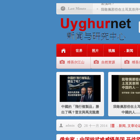
羞愧嗎？
Last Minute
我敬佩那些在土耳其崇拜
基辛格与中国：50 年的
衝 突 與 聯 盟 美國與中國
年的百年關係
聚焦维吾尔 | 伊利夏提
世界
照片
视频
. 新闻
大一统情结使魏京生失去理
维吾尔江山
自然资源
维吾
伊利夏提：在自责与内疚
伊利夏提：消失在集中营
伊利夏提：维吾尔种族灭
伊利夏提：满目苍夷2020
中國的「飛行複製品」勝
我敬佩那些在土
出了嗎？普京與馬克龍應
中國的人…
該感到羞愧嗎？
admin
28 十一月 2014
. 新闻
,
文章论
俄专家：中国核武难威慑美国 开战坚