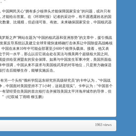
。”
，中国网民关心“拥有多少核弹头才能保障国家安全”的问题，或许只有
，才能给出答案。在《环球时报》记者的采访中，有不愿透露姓名的国
’比数量、比规模，但必须可靠、有效。未来确保国家安全，中国核武器
俄罗斯之声”网站在题为“中国的核武器和亚洲形势”的文章中，援引俄战
国发展反导系统以及建立全球常规快速精确打击体系让中国除提高战略核
，中国在未来10年中可能会部署至少600个核弹头载体。接着，他又表
处于同一水平，那么以后它就会处在英法与俄美两个超级核大国之间。
视提供给亚洲盟友的安全保障。如果与中国发生军事冲突，美国所面临
卡申强调，中国从来不谋求与美国核武库的对等地位，只是努力确保适
核打击后能够生存，能够实施反击。
拥有另一个头衔“俄科学院远东研究所高级研究员”的卡申认为，“中国战
，中国面对美国坚持不了1小时，这就是现实”。卡申认为：“中国首个
是唯一有望经受住美国的首次核打击并摧毁美国太平洋海岸城市的导弹，但
”（纪双城 丁雨晴 柳玉鹏）
1963 views