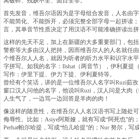
离破碎、残缺不全、面目全非。
首先发音，维吾尔语因为是字母组合发音，人名由字
不能简化、不能拆开，必须完整全部字母一起拼读；
言，其单音节性质决定了用汉语不可能准确拼读出拼
这样的先天不足，加上在新疆的大多重要部门，包括
警察等大多由汉人把持，因而维吾尔人的人名就任由
个维吾尔人人名，就因为听者的听力水平和识字水平
字拼写。如我的名字：Ilshat（两音节），伊利夏
写作：伊里下提、伊力下提、伊利夏特等。
曾经有个笑话，讲的是一位维吾尔人名字叫Ruzi茹
窗口汉人问他的名字，他说叫Ruzi，汉人问是大肉
人生气了，一边骂一边回答是羊肉的肉！
像这样的随意性，在维吾尔人人名汉语书写上随处可
侮辱性。比如：Asiye阿斯娅，就有写成“阿死也”的
Perhat帕尔哈提，写成“怕儿哈提”的；Nur 努尔，写