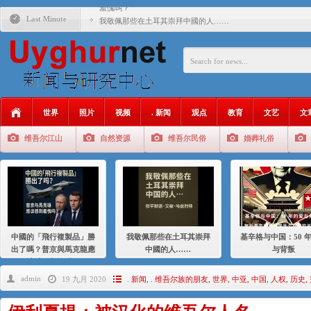
羞愧嗎？
Last Minute
我敬佩那些在土耳其崇拜中國的人……
基辛格与中国：50 年的爱与背叛
衝 突 與 聯 盟 美國與中國：百年之舞: 從1900年到2024
年的百年關係
聚焦维吾尔 | 伊利夏提：我为什么要学汉语
世界
照片
视频
. 新闻
观点
教育
文艺
文
大一统情结使魏京生失去理智 / 伊利夏提
维吾尔江山
自然资源
维吾尔民俗
婚葬礼俗
伊利夏提：在自责与内疚中的挣扎
伊利夏提：消失在集中营的红衣女孩
伊利夏提：维吾尔种族灭绝
伊利夏提：满目苍夷2020，难见彼岸2021
中國的「飛行複製品」勝
我敬佩那些在土耳其崇拜
基辛格与中国：50 
出了嗎？普京與馬克龍應
中國的人……
与背叛
該感到羞愧嗎？
admin
19 九月 2020
. 新闻
,
. 维吾尔族的朋友
,
世界
,
中亚
,
中国
,
人权
,
历史
,