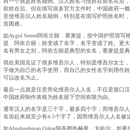
再一个就是姓名颠倒。汉人姓名习惯姓在前名在后，
前姓在后。但在填写很多官方文件时，中国政府一概
意使维吾尔人姓名颠倒，特别是在填写护照姓名时，
造困难。
如Aygul Semet阿依古丽﹒赛麦提，按中国护照填
提﹒阿依古丽；姓变成了名字，名字变成了姓。更大
名有男女之别，阿依古丽是典型的女名，赛麦提是典
我在美国见证了很多维吾尔人，特别是维吾尔女士，
字做为自己的名字使用，而自己的女性名字则用作姓
可以改名为止。
最后一点就是任意简化维吾尔人人名，不仅是接口汉
中国政府制作表格为姓名留下空间有限为由。
通常汉人的名字是三个字，最多四个字；而维吾尔人
名加起来就至少有4-5个字了，因而维吾尔人人名被
如Abudurehman Qahar阿布都热赫曼﹒卡哈尔