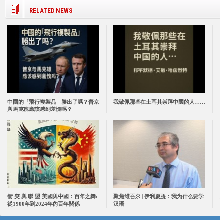
RELATED NEWS
中國的「飛行複製品」勝出了嗎？普京
我敬佩那些在土耳其崇拜中國的人……
與馬克龍應該感到羞愧嗎？
衝 突 與 聯 盟 美國與中國：百年之舞:
聚焦维吾尔 | 伊利夏提：我为什么要学
從1900年到2024年的百年關係
汉语