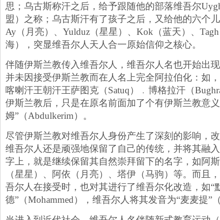
思；乌古斯称汗之后，给予跟随他的部落维吾尔Uygh
盟）之称；乌古斯汗有了孩子之后，又给他的六个儿
Ay（月亮）、Yulduz（星星）、Kok（蓝天）、Tagh
海），突显维吾尔人天人合一原始信仰之核心。
伴随伊斯兰教传入维吾尔人，维吾尔人名也开始出现
并未因接受伊斯兰教而在人名上完全阿拉伯化：如，
喀喇汗王朝汗王萨图克（Satuq）﹒博格拉汗（Bugh
伊斯兰教后，只是在原名前面加了个有伊斯兰教意义
姆”（Abdulkerim）。
尽管伊斯兰教对维吾尔人身份产生了深刻的影响，改
维吾尔人还是顽强地保留了自己的传统，并将其融入
字上，就是继续保留其自然崇拜留下的名字，如阿斯
（星星）、阿依（月亮）、塔伊（马驹）等。而且，
吾尔人在接受时，也对其进行了维吾尔化改造，如“
德”（Mohammed），维吾尔人将其发音为“麦麦提”（
当进入到近代社会，维吾尔人名伴随新式教育运动（Jed