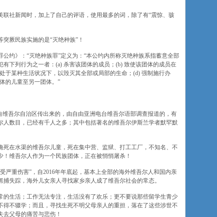
美联社新闻时，加上了自己的评语，使用最多的词，除了有“震惊、骇
突厥民族实施的是“灭绝种族”！
族罪公约》：“灭绝种族罪”定义为：“本公约内所称灭绝种族系指蓄意全部
下列行为之一者：(a) 杀害该团体的成员；(b) 致使该团体的成员在
体处于某种生活状况下，以毁灭其全部或局部的生命；(d) 强制施行办
团体的儿童至另一团体。”
起，自维吾尔自治区传出来的，由自由亚洲电台维吾尔语部调查报道的，有
尔人数目，已经有千人之多；其中包括著名的维吾尔伊斯兰学者默罕默
淹死在水渠的维吾尔儿童，死在集中营、监狱、打工工厂，不知名、不
少！维吾尔人作为一个民族团体，正在被悄悄屠杀！
受严重伤害”，自2016年年底起，基本上全部的海外维吾尔人和国内亲
抓捕失踪，海外儿女亲人寻找家乡亲人成了维吾尔社会的常态。
常的生活；工作无法专注，生活没有了欢乐；更不要说那些留学生青少
不得不辍学；而且，寻找生死不明父母亲人的重担，落在了这些涉世不
失去父母的痛苦与悲伤！