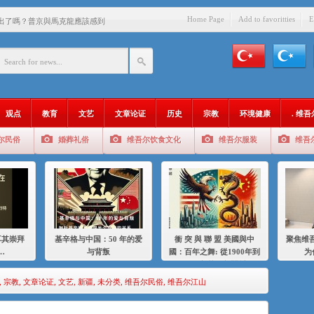
Home Page
Add to favoritties
E
出了嗎？普京與馬克龍應該感到
中國的人……
爱与背叛
：百年之舞: 從1900年到2024
观点
教育
文艺
文章论证
历史
宗教
环境健康
. 维
：我为什么要学汉语
尔民俗
婚葬礼俗
维吾尔饮食文化
维吾尔服装
维吾
智 / 伊利夏提
中的挣扎
的红衣女孩
绝
耳其崇拜
基辛格与中国：50 年的爱
衝 突 與 聯 盟 美國與中
聚焦维吾
，难见彼岸2021
…
与背叛
國：百年之舞: 從1900年到
为
2024年的百年關係
,
宗教
,
文章论证
,
文艺
,
新疆
,
未分类
,
维吾尔民俗
,
维吾尔江山