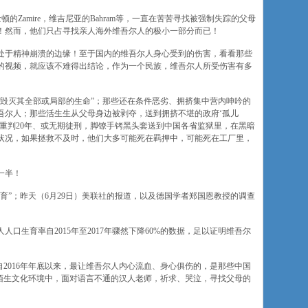
顿的Zamire，维吉尼亚的Bahram等，一直在苦苦寻找被强制失踪的父母
！然而，他们只占寻找亲人海外维吾尔人的极小一部分而已！
处于精神崩溃的边缘！至于国内的维吾尔人身心受到的伤害，看看那些
的视频，就应该不难得出结论，作为一个民族，维吾尔人所受伤害有多
以毁灭其全部或局部的生命”；那些还在条件恶劣、拥挤集中营内呻吟的
吾尔人；那些活生生从父母身边被剥夺，送到拥挤不堪的政府‘孤儿
重判20年、或无期徒刑，脚镣手铐黑头套送到中国各省监狱里，在黑暗
状况，如果拯救不及时，他们大多可能死在羁押中，可能死在工厂里，
一半！
育”；昨天（6月29日）美联社的报道，以及德国学者郑国恩教授的调查
口生育率自2015年至2017年骤然下降60%的数据，足以证明维吾尔
自2016年年底以来，最让维吾尔人内心流血、身心俱伤的，是那些中国
在陌生文化环境中，面对语言不通的汉人老师，祈求、哭泣，寻找父母的