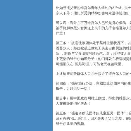
比如寻找父亲的维吾尔青年人纽约的Alfred，波士
亲人下落；他们所受的精神伤害将永远伴随他们
可以说：海外几百万维吾尔人已经是身心俱伤、
被手铐脚镣黑头套押送上火车的几千名维吾尔人
严重！
第三条：“故意使该团体处于某种生活状况下，
维吾尔人；那些被强迫做奴工失去自由哭泣的维
院‘，期盼与父母团聚的维吾尔儿童；那些被无辜
中煎熬的维吾尔知识分子；他们都处在极端弱势
可能消失在’孤儿院‘里，可能老死在监狱里。
上述这些弱势群体人口几乎接近了维吾尔人口的
第四条：“强制施行办法，意图防止该团体内的生
报告，足以说明一切！
报告中引用中国政府网站上数据，得出的维吾尔人人
人在被静悄悄的屠杀！
第五条：“强迫转移该团体的儿童至另一团体”；
政府办的“孤儿院”里，因为失去了父母之爱，
维吾尔儿童的视频。