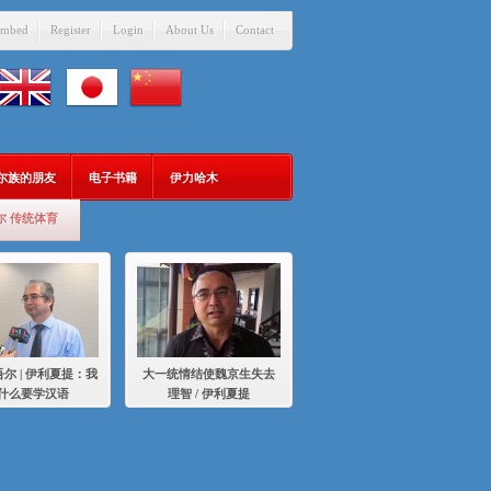
mbed
Register
Login
About Us
Contact
吾尔族的朋友
电子书籍
伊力哈木
尔 传统体育
尔 | 伊利夏提：我
大一统情结使魏京生失去
什么要学汉语
理智 / 伊利夏提