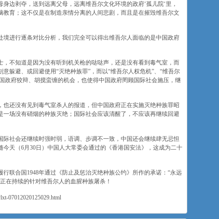
身边剥夺，送到远离父母，远离维吾尔文化环境的政府‘孤儿院‘里，
脑教育；这不仅是在制造亲情分离的人间悲剧，而且是在摧毁维吾尔文
处境进行逐条对比分析，我们完全可以得出维吾尔人面临的是中国政府
士，不知道是因为没有听到机关枪的哒哒声，还是没有看到毒气室，而
意躲避、或回避使用“灭绝种族罪”，而以“维吾尔人权危机”、“维吾尔
中国政府狡辩、胡搅蛮缠的机会，也使得中国政府罔顾国际社会施压，继
，也还没有见到毒气室杀人的报道，但中国政府正在实施灭绝种族罪昭
是一场没有硝烟的种族灭绝；国际社会应该清醒了，不应该再继续回避
国际社会还继续时强时弱，语调、步调不一致，中国还会继续肆无忌怛
今天（6月30日）中国人大常委会通过的《香港国安法》，这成为二十
行联合国1948年通过《防止及惩治灭绝种族公约》所作的承诺：“永远
纪正在持续的针对维吾尔人的血腥种族屠杀！
/ylxt-07012020125029.html