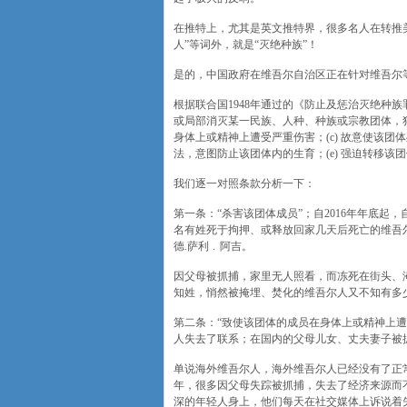
在推特上，尤其是英文推特界，很多名人在转推
人”等词外，就是“灭绝种族”！
是的，中国政府在维吾尔自治区正在针对维吾尔等
根据联合国1948年通过的《防止及惩治灭绝种
或局部消灭某一民族、人种、种族或宗教团体，犯有
身体上或精神上遭受严重伤害；(c) 故意使该团
法，意图防止该团体内的生育；(e) 强迫转移该
我们逐一对照条款分析一下：
第一条：“杀害该团体成员”；自2016年年底
名有姓死于拘押、或释放回家几天后死亡的维吾
德.萨利﹒阿吉。
因父母被抓捕，家里无人照看，而冻死在街头、
知姓，悄然被掩埋、焚化的维吾尔人又不知有多
第二条：“致使该团体的成员在身体上或精神上遭
人失去了联系；在国内的父母儿女、丈夫妻子被
单说海外维吾尔人，海外维吾尔人已经没有了正
年，很多因父母失踪被抓捕，失去了经济来源而
深的年轻人身上，他们每天在社交媒体上诉说着