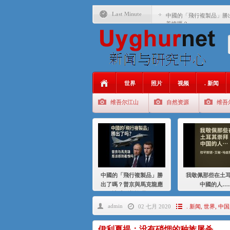
Last Minute
中國的「飛行複製品」勝
羞愧嗎？
我敬佩那些在土耳其崇拜
基辛格与中国：50 年的
衝 突 與 聯 盟 美國與中國
年的百年關係
世界
照片
视频
. 新闻
聚焦维吾尔 | 伊利夏提
维吾尔江山
自然资源
维吾
大一统情结使魏京生失去理
伊利夏提：在自责与内疚
伊利夏提：消失在集中营
伊利夏提：维吾尔种族灭
中國的「飛行複製品」勝
我敬佩那些在土
伊利夏提：满目苍夷2020
出了嗎？普京與馬克龍應
中國的人…
該感到羞愧嗎？
admin
02 七月 2020
. 新闻
,
世界
,
中国
伊利夏提：没有硝烟的种族屠杀