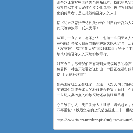
维吾尔儿童被中国殖民当局系统的、残酷的从父母
有政府指定汉人老师在汉文化氛围中进行强制洗
化的传承者，是在摧毁维吾尔人的未来！
据《防止及惩治灭绝种族公约》对目前维吾尔人
的灭绝种族罪、反人类罪！
然而，一直以来，有不少人，包括一些国际名人
在指称维吾尔人目前面临的种族灭绝灾难时，却刻
人权灾难“、或”文化灭绝“等闪烁其词；给予了
续其对维吾尔人的灭绝种族罪行。
时至今日，尽管我们没有听到大规模屠杀的枪声
然若揭，种族灭绝罪铁证如山；中国正在进行的
使用“灭绝种族罪“”！
如果国际社会还如往常，回避、闪烁其词；如果
实施其针对维吾尔人的种族屠杀政策；而且，伴随
一世纪人类污点的种族灭绝还会蔓延至香港！
今日维吾尔人，明日香港人！世界，请站起来，履
不再重复”！以最坚定的政策措施阻止二十一世
https://www.rfa.org/mandarin/pinglun/jujiaoweiwuer