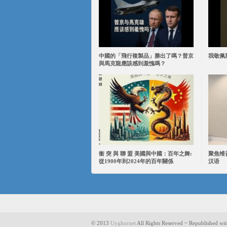
中國的「飛行複製品」勝出了嗎？普京
我敬佩
與馬克龍應該感到羞愧嗎？
衝 突 與 聯 盟 美國與中國：百年之舞:
聚焦维
從1900年到2024年的百年關係
汉语
© 2013
Uyghurnet
All Rights Reserved ~ Republished wit