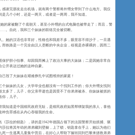
，感谢完朋友走出机场，就有两个警察将外甥女带到了什么地方。我仅
间是几个小时，还是一两天，或者是一两周，我不知道。
知道，她的家被翻了个底朝天，甚至小外甥的台式电脑也被带走了；而且，警
……。自此，我和三个妹妹的联络完全被切断。
人。她的汉语也非常好，性格也和我差不多，眼里容不得沙子，一旦遇
，而铁路是一个完全由汉人垄断的中央企业，歧视是赤裸裸的，因而二
图保护胆小怕事、却因我而摊上了政治大事的大妹妹；二是因她非常自
合公开表达过她的这种自豪。
自己毁了大妹妹在艰难挣扎中试图维持的家庭！
你三个妹妹的儿女，大学毕业也都没有一个找到工作的；你大外甥女找到
烦太多了，儿子，你父亲早逝也是因受不了你弟弟被杀、你妹妹被抓的
佑你，儿子。
管我知道是中国殖民政府无耻，是殖民政府如黑帮绑架我的亲人，拿他
这种负罪感在从内心吞噬我的生命。
《莎拉的钥匙》，讲的是1942年德国占领下的法国警察开始抓捕、驱
的莎拉将其年幼的弟弟藏到壁橱，上了锁，钥匙拿在手上，她以为他们
九死一生逃离儿童集中营后，在好心人帮助下辗转回到巴黎来拯救弟弟