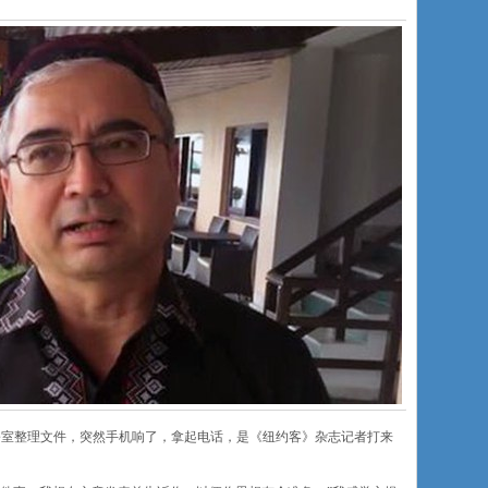
公室整理文件，突然手机响了，拿起电话，是《纽约客》杂志记者打来