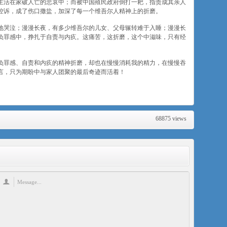
生活在家破人亡的悲哀中；而被中国殖民政府倒打一耙，指责成其亲人
控诉，成了伤口撒盐，加深了每一个维吾尔人精神上的折磨。
地哭泣；漫漫长夜，有多少维吾尔的儿女、父母辗转难于入睡；漫漫长
负罪感中，挣扎于自责与内疚。这痛苦，这折磨，这个中滋味，只有经
负罪感、自责和内疚的精神折磨，却也在慢慢消耗我的精力，在慢慢吞
言，只为期盼中与家人团聚的最后奇迹而活着！
68875 views