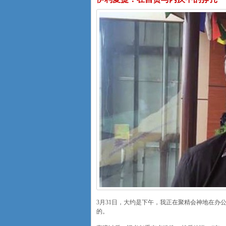
3月31日，大约是下午，我正在聚精会神地在办
的。