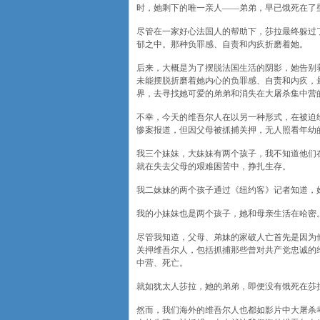
时，她剩下的唯一亲人——弟弟，早已饿死在了
尽管在一家好心法国人的帮助下，莎拉最终躲过
郁之中。那种负罪感、自责和内疚折磨着她。
后来，大概是为了摆脱法国生活的阴影，她告别
未能摆脱折磨着她内心的负罪感、自责和内疚，
界，去寻找她可爱的弟弟和消失在大屠杀集中营
不幸，今天的维吾尔人在以另一种形式，在被迫
惨案报道，但因父母被抓捕关押，无人照看年幼
我三个妹妹，大妹妹有两个孩子，我不知道他们在
就在失去父母的艰难困苦中，挣扎生存。
我二妹妹的两个孩子通过《纽约客》记者知道，
我的小妹妹也是两个孩子，她和母亲生活在哈密
尽管我知道，父母、弟妹的家破人亡首先是因为
关押维吾尔人，包括抓捕那些曾对共产党忠诚的
中营、死亡。
就如犹太人莎拉，她的弟弟，即便没有饿死在莎
然而，我们海外的维吾尔人也都如影片中大屠杀