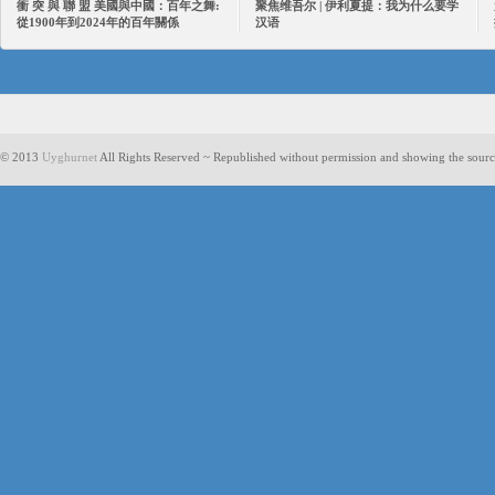
衝 突 與 聯 盟 美國與中國：百年之舞:
聚焦维吾尔 | 伊利夏提：我为什么要学
從1900年到2024年的百年關係
汉语
© 2013
Uyghurnet
All Rights Reserved ~ Republished without permission and showing the sourc