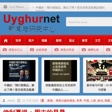
Last Minute
中國的「飛行複製品」勝出了嗎？普京與馬克龍應該感到
羞愧嗎？
我敬佩那些在土耳其崇拜中國的人……
基辛格与中国：50 年的爱与背叛
衝 突 與 聯 盟 美國與中國：百年之舞: 從1900年到2024
年的百年關係
世界
照片
视频
. 新闻
观点
教育
文艺
文
聚焦维吾尔 | 伊利夏提：我为什么要学汉语
维吾尔江山
自然资源
维吾尔民俗
婚葬礼俗
大一统情结使魏京生失去理智 / 伊利夏提
伊利夏提：在自责与内疚中的挣扎
伊利夏提：消失在集中营的红衣女孩
伊利夏提：维吾尔种族灭绝
中國的「飛行複製品」勝
我敬佩那些在土耳其崇拜
基辛格与中国：50 
伊利夏提：满目苍夷2020，难见彼岸2021
出了嗎？普京與馬克龍應
中國的人……
与背叛
該感到羞愧嗎？
admin
22 十月 2020
. 新闻
,
. 维吾尔族的朋友
,
世界
,
中国
,
人权
,
政治
,
新疆
,