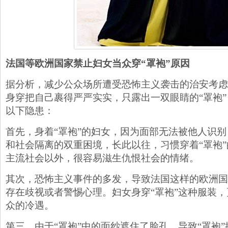
法国等欧洲国家禁止妇女当众穿“罩袍”原因
据分析，减少公众场所遭受恐怖主义袭击的治安考虑
身穿把自己裹得严严实实，只露出一双眼睛的“罩袍
以下隐患：
首先，身着“罩袍”的妇女，因为面部无法被他人识
和社会隔离的双重困境，长此以往，习惯穿着“罩袍
主流社会以外，很容易滋生仇恨社会的情绪。
其次，恐怖主义事件的多发，导致法国这样的欧洲国
存在歧视或者警惕心理。妇女身穿“罩袍”这种服装
众的冷遇。
第三，由于“罩袍”中的面纱遮住了脸孔，导致“罩袍