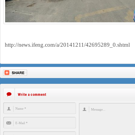
http://news.ifeng.com/a/20141211/42695289_0.shtml
Write a comment