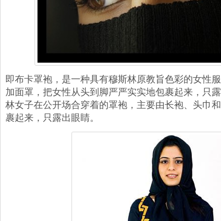
即布卡罩袍，是一种具有穆斯林原教旨色彩的女性服
加面罩，把女性从头到脚严严实实地包裹起来，只露
林女子在公开场合穿着的罩袍，主要由长袍、头巾和
裹起来，只露出眼睛。