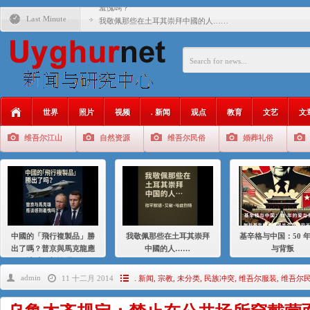
羞愧嗎？
Last Minute
我敬佩那些在土耳其崇拜中國的人……
基辛格与中国：50 年的爱与背叛
衝 突 與 聯 盟 美國與中國：百年之舞: 從1900年到2024
年的百年關係
聚焦维吾尔 | 伊利夏提：我为什么要学汉语
世界
照片
视频
. 新闻
观点
教育
文艺
文
大一统情结使魏京生失去理智 / 伊利夏提
维吾尔江山
自然资源
维吾尔民俗
婚葬礼俗
伊利夏提：在自责与内疚中的挣扎
伊利夏提：消失在集中营的红衣女孩
伊利夏提：维吾尔种族灭绝
伊利夏提：满目苍夷2020，难见彼岸2021
中國的「飛行複製品」勝
我敬佩那些在土耳其崇拜
基辛格与中国：50 
出了嗎？普京與馬克龍應
中國的人……
与背叛
該感到羞愧嗎？
admin
11 十二月 2014
. 新闻
,
宗教
,
未分类
,
民族冲突
,
维吾尔服装
,
维吾尔