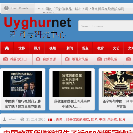
Last Minute
中國的「飛行複製品」勝出了嗎？普京與馬克龍應該感到
羞愧嗎？
我敬佩那些在土耳其崇拜中國的人……
基辛格与中国：50 年的爱与背叛
衝 突 與 聯 盟 美國與中國：百年之舞: 從1900年到2024
年的百年關係
世界
照片
视频
. 新闻
观点
教育
文艺
文
聚焦维吾尔 | 伊利夏提：我为什么要学汉语
维吾尔江山
自然资源
维吾尔民俗
婚葬礼俗
大一统情结使魏京生失去理智 / 伊利夏提
伊利夏提：在自责与内疚中的挣扎
伊利夏提：消失在集中营的红衣女孩
伊利夏提：维吾尔种族灭绝
中國的「飛行複製品」勝
我敬佩那些在土耳其崇拜
基辛格与中国：50 
伊利夏提：满目苍夷2020，难见彼岸2021
出了嗎？普京與馬克龍應
中國的人……
与背叛
該感到羞愧嗎？
admin
21 二月 2020
. 新闻
,
. 维吾尔族的朋友
,
世界
,
中国
,
未分类
,
照片