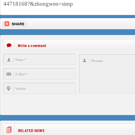
44718168?&zhongwen=simp
Write a comment
RELATED NEWS