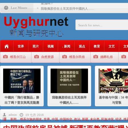
羞愧嗎？
Last Minute
我敬佩那些在土耳其崇拜中國的人……
基辛格与中国：50 年的爱与背叛
衝 突 與 聯 盟 美國與中國：百年之舞: 從1900年到2024
年的百年關係
聚焦维吾尔 | 伊利夏提：我为什么要学汉语
世界
照片
视频
. 新闻
观点
教育
文艺
文
大一统情结使魏京生失去理智 / 伊利夏提
维吾尔江山
自然资源
维吾尔民俗
婚葬礼俗
伊利夏提：在自责与内疚中的挣扎
伊利夏提：消失在集中营的红衣女孩
伊利夏提：维吾尔种族灭绝
伊利夏提：满目苍夷2020，难见彼岸2021
中國的「飛行複製品」勝
我敬佩那些在土耳其崇拜
基辛格与中国：50 
出了嗎？普京與馬克龍應
中國的人……
与背叛
該感到羞愧嗎？
admin
19 七月 2018
. 新闻
,
. 维吾尔族的朋友
,
世界
,
中国
,
中国外交
,
政治
,
新疆
,
未分类
,
民族冲突
,
经济
,
维