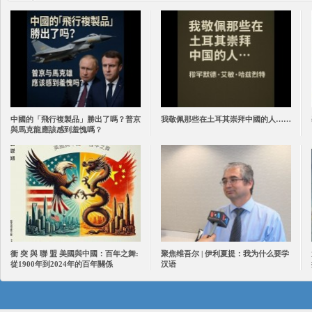
中國的「飛行複製品」勝出了嗎？普京
我敬佩那些在土耳其崇拜中國的人……
與馬克龍應該感到羞愧嗎？
衝 突 與 聯 盟 美國與中國：百年之舞:
聚焦维吾尔 | 伊利夏提：我为什么要学
從1900年到2024年的百年關係
汉语