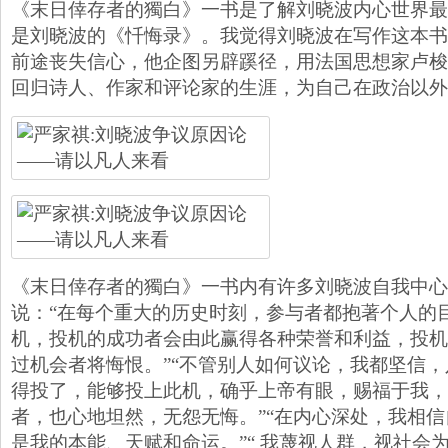
《末日倖存者的獨白》一书是了解刘晓波内心世界最
是刘晓波的《忏悔录》。我觉得刘晓波在写作这本书
前途丧失信心，他企图另辟蹊径，用法国思想家卢梭
回归诗人、作家和评论家的生涯，为自己在政治以外
《末日倖存者的獨白》一书内有许多刘晓波自我中心
说：“在每个重大的历史时刻，参与者都抱著个人的
机，投机的成功者会由此赢得各种荣誉和利益，投机
过机会者将悔恨。”“不管别人如何议论，我都坚信
得投了，能够投上此机，确乎上帝有眼，赐福于我，
者，也心地坦然，无怨无悔。”“在内心深处，我相
是我的本能、天赋和命运。”“ 我蔑视人群，视社会