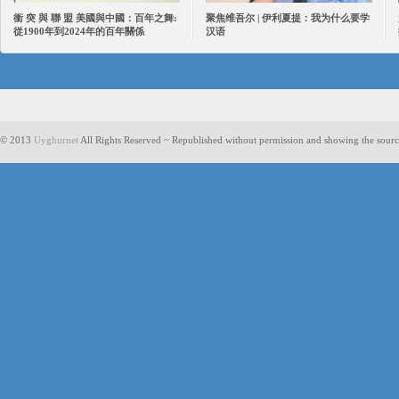
衝 突 與 聯 盟 美國與中國：百年之舞:
聚焦维吾尔 | 伊利夏提：我为什么要学
從1900年到2024年的百年關係
汉语
© 2013
Uyghurnet
All Rights Reserved ~ Republished without permission and showing the sourc