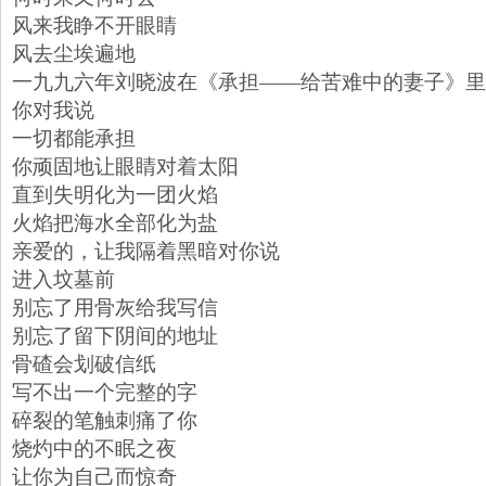
风来我睁不开眼睛
风去尘埃遍地
一九九六年刘晓波在《承担——给苦难中的妻子》里
你对我说
一切都能承担
你顽固地让眼睛对着太阳
直到失明化为一团火焰
火焰把海水全部化为盐
亲爱的，让我隔着黑暗对你说
进入坟墓前
别忘了用骨灰给我写信
别忘了留下阴间的地址
骨碴会划破信纸
写不出一个完整的字
碎裂的笔触刺痛了你
烧灼中的不眠之夜
让你为自己而惊奇