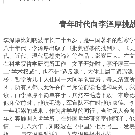
青年时代向李泽厚挑
李泽厚比刘晓波年长二十五岁，是中国著名的哲家学
八十年代，李泽厚出版了《批判哲學的批判》、《美
代、近代、現代思想史論》等作品，影響巨大。在文
在科学院哲学研究所工作。文革开始时，李泽厚三十
上“学术权威”，也不是“造反派”，大体上属于逍遥
校，哲学所几十人住同一大间军队营房，每天清查所
团，所有人都只允许在自己床位前读毛选和马列，我
读，而李泽厚不简单在于，居然在毛选下放一本康德
他床位前时，他读毛选，军宣队不在时他读康德。李
十年积累的成果，作为哲学界的同行，当时无人会向
年刘宾雁调入哲学所，在外国哲学研究室作翻译，他
情。一九八六年，刘晓波在《中国》七月号上，发表
择——与李泽厚对话》，向李泽厚提出挑战。