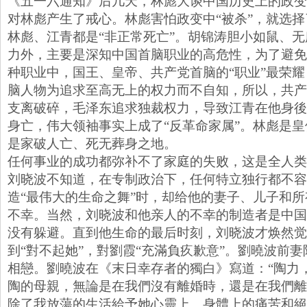
《五一六通知》后几天，林彪大谈中国历史上的政变
对林彪产生了戒心。林彪害怕政变中“被杀”，就选
林彪、江青都是“非正常死亡”。胡锦涛胆小如鼠、
力外，主要是深知中国首脑职业的高危性，为了避免
种职业中，国王、皇帝、共产党首脑的“职业”最荣
脑人物为追求至高无上的权力而不自知，所以，共产
支离破碎，毛泽东追求独裁权力，导致江青在他身後
身亡，伟大领袖事实上成了“反革命家属”。林彪是
是家破人亡、死无葬身之地。
任何事业的成功都弥补不了家庭的失败，这是全人类
刘晓波不知道，在专制政治下，任何特立独行都不容
造“最伟大的生命之舞”时，却给他的妻子、儿子和
不幸。当然，刘晓波和他亲人的不幸的制造者是中国
没有躲避。直到他生命的最后时刻，刘晓波才焕然觉
到“對不起她”，對劉霞“充滿負疚歉意”。劉曉波前
相戀。劉曉波在《末日幸存者的獨白》寫道：“陶力
陶的母親，無論是在我們沒有離婚時，還是在我們離
除了我放蕩的生活給予她心靈上、身體上的痛苦和絕