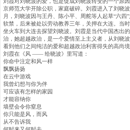
刘霞对刘晓波的爱，也是促成刘晓波转变的一个原因
京师范大学开除公职，家庭破碎。刘霞进入了刘晓波
月，刘晓波因与王丹、陈小平、周舵等人起草“六四
软禁，后来被处以劳动教养三年，关押在大连。当时
坐火车到大连去探望刘晓波。刘霞是当代中国杰出的
治，她超越政治，是一个爱情至上主义者，从刘晓波
看到他们之间纯洁的爱和超越政治利害得失的高尚境
刘霞在《风 —— 给晓波》里写道：
你命中注定和风一样
飘飘扬扬
在云中游戏
我曾幻想与你为伴
可应该有怎样的家园
才能容纳你
墙壁会令你窒息
你只能是风，而风
从不告诉我
何时来又何时去