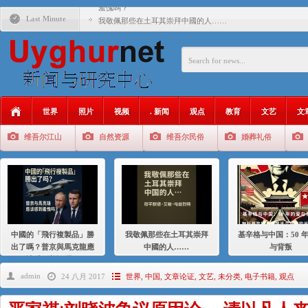
羞愧嗎？
Last Minute
我敬佩那些在土耳其崇拜中國的人……
基辛格与中国：50 年的爱与背叛
衝 突 與 聯 盟 美國與中國：百年之舞: 從1900年到2024
年的百年關係
聚焦维吾尔 | 伊利夏提：我为什么要学汉语
世界
照片
视频
. 新闻
观点
教育
文艺
文
大一统情结使魏京生失去理智 / 伊利夏提
维吾尔江山
自然资源
维吾尔民俗
婚葬礼俗
伊利夏提：在自责与内疚中的挣扎
伊利夏提：消失在集中营的红衣女孩
伊利夏提：维吾尔种族灭绝
伊利夏提：满目苍夷2020，难见彼岸2021
中國的「飛行複製品」勝
我敬佩那些在土耳其崇拜
基辛格与中国：50 
出了嗎？普京與馬克龍應
中國的人……
与背叛
該感到羞愧嗎？
admin
24 八月 2017
世界
,
中国
,
文章论证
,
文艺
,
未分类
,
电子书籍
,
观点