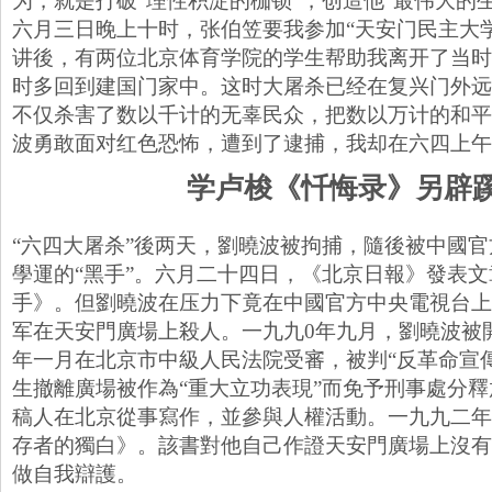
为，就是打破“理性积淀的枷锁”，创造他“最伟大的
六月三日晚上十时，张伯笠要我参加“天安门民主大
讲後，有两位北京体育学院的学生帮助我离开了当时
时多回到建国门家中。这时大屠杀已经在复兴门外远
不仅杀害了数以千计的无辜民众，把数以万计的和平
波勇敢面对红色恐怖，遭到了逮捕，我却在六四上午
学卢梭《忏悔录》另辟
“六四大屠杀”後两天，劉曉波被拘捕，隨後被中國
學運的“黑手”。六月二十四日，《北京日報》發表
手》。但劉曉波在压力下竟在中國官方中央電視台上
军在天安門廣場上殺人。一九九0年九月，劉曉波被
年一月在北京市中級人民法院受審，被判“反革命宣
生撤離廣場被作為“重大立功表現”而免予刑事處分
稿人在北京從事寫作，並參與人權活動。一九九二年
存者的獨白》。該書對他自己作證天安門廣場上沒有
做自我辯護。