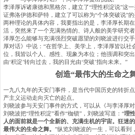
李泽厚诉诸康德和黑格尔，建立了“理性积淀说”这
证弗洛伊德和萨特，建立了可以称为“个体突破说”
两种理论的具体内容，我要指出的是，李泽厚长期在
活，突然来了一个充满热情的、诗人般的美学研究者
泽厚怎么能够与充满强烈突破愿望的刘晓波进行交手
厚对话》中说：“在哲学上、美学上，李泽厚皆以社
位，我皆以个人、感性、现象为本位；他强调和突出
由‘积淀’转向过去，我的目光由‘突破’指向未来。”
创造“最伟大的生命之舞
一九八九年的天安门事件，是当代中国历史的转折点
产主义运动走向灭亡的起点。
刘晓波参与天安门事件的方式，可以从《与李泽厚对
刘晓波把“理性积淀”看作“枷锁”，刘晓波写道：“
理
人的面前就是一个全新的、充满生机的宇宙。狂迷的
最伟大的生命之舞。
”纵览刘晓波的一生，可以看到