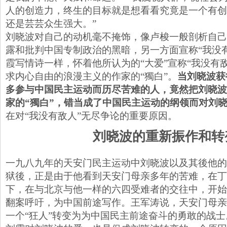
人的创造力，终生的目标就是想看看究竟是一个有创
还是芸芸众生强大。”
刘晓波对自己的动机毫不掩饰，像卢梭一般剖析自己
露和批判中国专制政治的黑暗，另一方面宣称“我没
霞写情诗一样，怀着他所认为的“大爱”宣称“我没有
求内心自由的浪漫主义的作家的“獨白”。
当刘晓波获
多参与中国民主运动而历尽苦难的人，竟然把刘晓波
家的“獨白”，错当成了中国民主运动的纲领而对刘
在对“我没有敌人”无尽争论的重要原因。
刘晓波的重新振作和转
一九八九年的天安门民主运动中刘晓波以及其後他的
狱後，正是由于他看到天安门母亲多年的苦难，在丁
下，在与北京与他一样的六四受难者的交往中，开始
翻案呼吁，为中国前途写作。王军涛说，天安门母亲
一个“狂人”转变为为中国民主前途奋斗的勇敢的战士