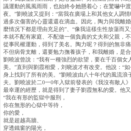
議運動的風風雨雨，也始終令她懸着心；在驚嚇中渡
夜。”劉曉波又提到：“當我在廣場上和其他女人調
過多次傷害的心靈還還在滴血。因此，陶力與我離婚
麼情况下都是理由充足的”、“像我這樣生性放蕩而
本就不配有家庭、不配做一個負責的丈夫和父親，不
從事民權運動，得到了美名。陶力呢？得到的無非痛
不但病骨支離，還要勉力撫養孩子，和我離婚，是合
劉曉波曾說：“我有一種強烈的欲望，要在千百個女
美。”直到與劉霞相愛，刘晓波才有改变。他說：“
身上找到了所有的美。”劉曉波由八十年代的風流浪
夫。劉曉波於二0一0年入獄前發表的《我沒有敵人
最幸運的經歷，就是得到了妻子劉霞無私的愛。他又
“我在有形的監獄中服刑，
你在無形的心獄中等待，
你的愛，
就是超越高牆、
穿透鐵窗的陽光，