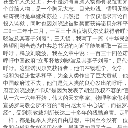
在整个人类史上，并不是所有首脑人物都有改造世界
个首脑人物，是一个胸无大志、目光短浅、懦弱无能
锦涛视野是卓娅和苏拉，居然把一个仅仅追求言论自
投入监狱，同时也因刘晓波被监禁而获得诺贝尔和平
二0一二年十二月，一百三十四位诺贝尔奖获得者呼
晓波及其妻子刘霞”，三天後，我写了一篇《中华民
希望刚刚当选为中共总书记的习近平能够听取一百三
呼吁，释放刘晓波。我在文章中说：一百三十四位诺
呼吁中国政府“立即释放刘晓波及其妻子刘霞”，是
呼吁。这些诺贝尔奖获得者，他们在物理学、化学、
域和为促进世界和平，为全人类作出了巨大贡献，他
中国政府过不去，他们是凭人类的良心发出的呼吁，
府定刘晓波的“罪状”是因为发表了胡温政权不容的“言
从一六一六年开始，伟大的天文学家、物理学家伽利
宣扬罗马教会所不容的“哥白尼太阳中心说”，而被罗
经”，受到宗教裁判所长达二十多年的残酷迫害。定
一样，都是扼杀人类的自由思想。中国至今没有一位
学和自然科学的诺贝尔奖，最重要的原因之一，是中