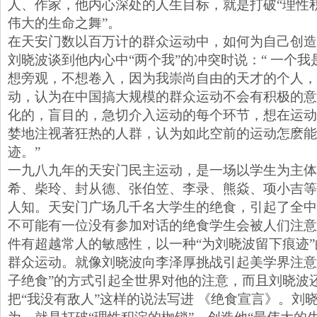
人、作家，他内心深处的人生目标，就是打破“理性积
伟大的生命之舞”。
在天安门数以百万计的群众运动中，如何为自己创造
刘晓波谈到他内心中“两个我”的冲突时说：“ 一个
想旁观，不想卷入，因为我崇尚自由的天才的个人，
动，认为在中国搞大规模的群众运动不会有积极的意
化的，盲目的，急切介入运动的每个环节，想在运动
婪地注视著狂热的人群，认为如此空前的运动怎麽能
迹。”
一九八九年的天安门民主运动，是一场以学生为主体
希、柴玲、封从德、张伯笠、李录、熊焱、项小吉等
人知。天安门广场几千名大学生的绝食，引起了全中
不可能有一位没有参加对话的绝食学生会被人们注意
件有超越常人的敏感性，以一种“为刘晓波留下痕迹
群众运动。就像刘晓波向李泽厚挑战引起美学界注意
子绝食”的方式引起全世界对他的注意，而且刘晓波
把“我没有敌人”这样的说法写进 《绝食宣言》。刘