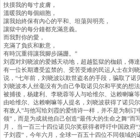
扶摸我的每寸皮膚，
溫暖我的每個細胞，
讓我始終保有內心的平和、坦蕩與明亮，
讓獄中的每分鐘都充滿意義。
而我對你的愛，
充滿了負疚和歉意，
有時沉重得讓我腳步蹣跚。”
刘霞对刘晓波的爱撼天动地，超越監獄的枷鎖，傳達
有一位长期遭受监禁的、受苦受难的民运人士在刘晓
说，“七年前，刘晓波以欺世盗名的手段，骗取了诺
刘晓波本人丝毫没有为自己争取诺贝尔和平奖的想法
被捕後，杨建利、李晓蓉等人与哈维尔、达赖喇嘛等
由哈维尔、达赖喇嘛等人提名，刘晓波获得了诺贝尔
有敌人”与他写给刘霞的爱情诗一样，并不是为制订
领”，而是为成就他自己创造“最伟大的生命之舞”而
月， 当一百三十四位诺贝尔奖获得者呼吁中国政府
子刘霞”，今年六月，全球一百五十四位不同领域的