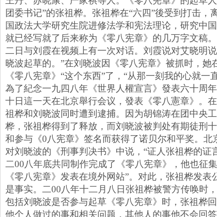
王丹、苏晓康、严家祺等人。《零八宪章》的起草人
团委书记”的张祖桦。张祖桦在“六四”後受到打击，
国政法大学研究生院进修法学和宪法理论，研究中国
就已经写就了后来称为《零八宪章》的几万字文稿。
二日与刘霞在视频上有一次对话。刘霞说对艾晓明说
晓波起草的。”在刘晓波因《零八宪章》被抓时，她
《零八宪章》“这个东西”了，“从那一刻我的心就一
為了紀念一九四八年《世界人權宣言》發表六十周年
十日這一天在北京舉行会议，發表《零八憲章》。在
祖桦和刘晓波同时遭到逮捕。因为胡锦涛在团中央工
桦，张祖桦得到了释放，而刘晓波被判处有期徒刑十
和参与《0八宪章》签名而获得了诺贝尔和平奖。北
对刘晓波的《刑事判决书》中说，“证人张祖桦的证
二00八年底共同制作完成了《零八宪章》，他也征
《零八宪章》发表在境外网站”。对此，张祖桦发表
是事实。二00八年十二月八日张祖桦被警方传唤时
包括刘晓波是否参与起草《零八宪章》时，张祖桦回
他个人做过的事和相关问题，其他人的事他不会回答。