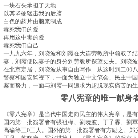
一块石头承担了天地
以其坚硬猛击我的后脑
白色的药片由脑浆制成
毒死我们的爱
再用这中毒的爱
毒死我们自己
一九九六年，刘晓波和刘霞在大连劳教所中领取了结
妻，刘霞便以妻子的身分到劳教所探望丈夫。刘晓波
在北京定居，刘晓波从事自由写作。从这时到二00
警察和国安监视下，一面为独立中文笔会、民主中国
案而努力，一面与刘霞一同追求为超脱现实痛苦的生
零八宪章的唯一献身
《零八宪章》是当代中国走向民主的伟大宪章，是有
国内第一批簽署者有張祖樺、劉曉波、丁子霖、劉軍
高瑜等三0三人。国外的第一批簽署者有方励之、郑