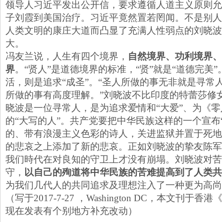
领导人习近平发出公开信，要求遵循人道主义原则允
子刘霞到美国治疗。习近平竟然置若罔闻。不是别人
人类文明的康庄大道而凸显了充满人性弱点的刘晓波
大。
冯友兰说，人生有四个境界，
自然境界、功利境界、
界
。“贤人”是道德境界的标准，“贤”就是“道德完美
活，则是追求“成圣”。“圣人所做的事无非就是寻常
所做的事有高度理解。”刘晓波不比印度的特蕾莎修女
晓波是一位寻常人，是为追求爱情和“大爱”、为《
的“大写的人”。共产党要把中华民族这样的一个宣布
的、带有浪漫主义色彩的诗人，关进监狱并置于死地
的悲哀之上添加了新的悲哀。正如刘晓波的挚友陈军
我们時代在对良知的守卫上才没有崩塌。刘晓波对苦
守，
以自己的殉道将中华民族的苦难提高到了人类共
为我们几代人的共同追求及理想注入了一种更为高尚
（写于2017-7-27 ，Washington DC，本文刊于香港
现在发表有个别地方补充改动）