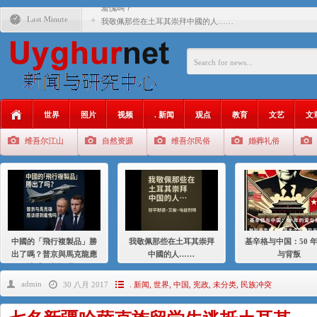
羞愧嗎？
Last Minute
我敬佩那些在土耳其崇拜中國的人……
基辛格与中国：50 年的爱与背叛
衝 突 與 聯 盟 美國與中國：百年之舞: 從1900年到2024
年的百年關係
聚焦维吾尔 | 伊利夏提：我为什么要学汉语
世界
照片
视频
. 新闻
观点
教育
文艺
文
大一统情结使魏京生失去理智 / 伊利夏提
维吾尔江山
自然资源
维吾尔民俗
婚葬礼俗
伊利夏提：在自责与内疚中的挣扎
伊利夏提：消失在集中营的红衣女孩
伊利夏提：维吾尔种族灭绝
伊利夏提：满目苍夷2020，难见彼岸2021
中國的「飛行複製品」勝
我敬佩那些在土耳其崇拜
基辛格与中国：50 
出了嗎？普京與馬克龍應
中國的人……
与背叛
該感到羞愧嗎？
admin
30 八月 2017
. 新闻
,
世界
,
中国
,
宪政
,
未分类
,
民族冲突