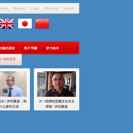
mbed
Register
Login
About Us
Contact
吾尔族的朋友
电子书籍
伊力哈木
尔 传统体育
尔 | 伊利夏提：我
大一统情结使魏京生失去
什么要学汉语
理智 / 伊利夏提