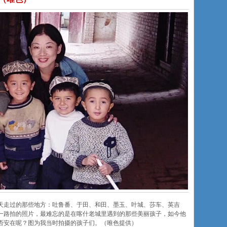
秋天走过的那些地方：吐鲁番、于田、和田、墨玉、叶城、莎车、英吉
一路拍的照片，最难忘的是在喀什老城里遇到的那些美丽孩子，如今他
否安在呢？图为我当时拍摄的孩子们。（唯色提供）