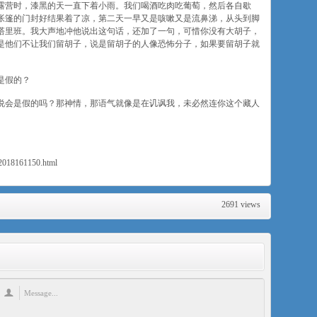
露营时，漆黑的天一直下着小雨。我们喝酒吃肉吃葡萄，然后各自歇
帐篷的门封好结果着了凉，第二天一早又是咳嗽又是流鼻涕，从头到脚
塔里班。我大声地冲他说出这句话，还加了一句，可惜你没有大胡子，
是他们不让我们留胡子，说是留胡子的人像恐怖分子，如果要留胡子就
是假的？
说会是假的吗？那神情，那语气就像是在讥讽我，未必然连你这个藏人
12018161150.html
2691 views