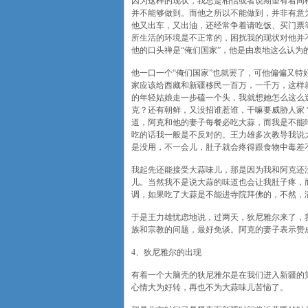
因为这样的现状，我总是相信或者说期望有着同
并不能够做到。而他之所以不能做到，并非有意
他又出车，又出油，还经常争着请吃饭、买门票
所生活的环境是不正常的，困扰我的现状对他并
他的口头禅是“俺们国家”，他是由衷地这么认
他一口一个“俺们国家”也就罢了，可他偏偏又
家应该给西藏和新疆移民一百万，一千万，这样
的年轻姑娘走一步磕一个头，我就想她怎么这么
克？还有朝鲜，又没招谁惹谁，干嘛要威胁人家
道，阿克和他的妻子每餐必吃大蒜，而我是不能
吃的话我一般是不反对的。王力雄多次教导我说
是没用，不一会儿，肚子就会疼得跟食物中毒差
我起先还能接受大蒜味儿，那是因为我和阿克还
儿。当然我不是说大蒜的味道也会让我肚子疼，
调，如果吃了大蒜是不能进寺院拜佛的，不然，
于是王力雄忧虑地说，过两天，狄尼雅尔来了，
族和宗教的问题，最好免谈。阿克的妻子表示赞
4、狄尼雅尔的出现
有着一个大脑壳的狄尼雅尔是在我们进入新疆的
心情大为好转，再也不为大蒜味儿苦恼了。