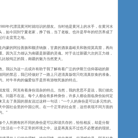
980年代漂流黄河时就结识的朋友。当时他是黄河上的水手，在黄河水
头，如今回到宁夏老家，挣了钱，当了老板。也许是早年的经历养成了
起行走蛮荒之地。
走内蒙的阿拉善旗和额济纳旗，甘肃的酒泉嘉峪关和敦煌莫高窟，再向
疆。因为王力雄认为南疆是新疆的灵魂。对于去过新疆六次的王力雄，
儿比较纯正的我，南疆的魅力当然更大。
教。我以为这一点或许有助于我了解有着广泛的伊斯兰信仰基础的新
相同的禁忌，我已经做好了一路上只进清真饭馆只吃清真饮食的准备。
的。对牛羊肉的偏爱似乎是所有游牧民族的特点。
就发现，阿克有着身份混杂的特点。当然，我的意思不是说，我们彼此
因。问题不在这。每个人都会有多种身份，许多人都会面临身份如何定
来又去了美国的朋友说过这样一句话：“一个人的身份是可以多元性的。
天中国社会里的中国公民。在一个正常的社会里，这些表现不同方面的
的。”
每个人所拥有的不同的身份是可以和谐共存的，恰恰相反，却是分裂
们生活在一个不正常的环境之中。这是再真实不过也不必赘述的现状。