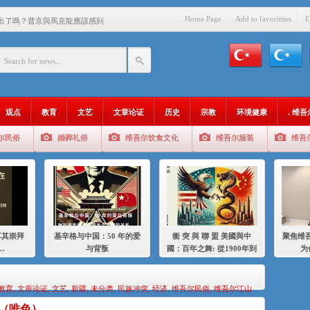
Home Page
Add to favoritties
E
出了嗎？普京與馬克龍應該感到
中國的人……
爱与背叛
：百年之舞: 從1900年到2024
观点
教育
文艺
文章论证
历史
宗教
环境健康
. 维
：我为什么要学汉语
尔民俗
婚葬礼俗
维吾尔饮食文化
维吾尔服装
维吾
智 / 伊利夏提
中的挣扎
的红衣女孩
绝
耳其崇拜
基辛格与中国：50 年的爱
衝 突 與 聯 盟 美國與中
聚焦维吾
，难见彼岸2021
…
与背叛
國：百年之舞: 從1900年到
为
2024年的百年關係
教育
,
文章论证
,
文艺
,
新疆
,
未分类
,
民族冲突
,
经济
,
维吾尔民俗
,
维吾尔江山
（唯色）