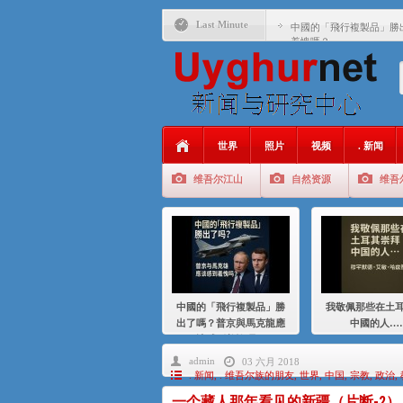
Last Minute
中國的「飛行複製品」勝
羞愧嗎？
我敬佩那些在土耳其崇拜
基辛格与中国：50 年的
衝 突 與 聯 盟 美國與中國
年的百年關係
世界
照片
视频
. 新闻
聚焦维吾尔 | 伊利夏提
维吾尔江山
自然资源
维吾
大一统情结使魏京生失去理
伊利夏提：在自责与内疚
伊利夏提：消失在集中营
伊利夏提：维吾尔种族灭
中國的「飛行複製品」勝
我敬佩那些在土
伊利夏提：满目苍夷2020
出了嗎？普京與馬克龍應
中國的人…
該感到羞愧嗎？
admin
03 六月 2018
. 新闻
,
. 维吾尔族的朋友
,
世界
,
中国
,
宗教
,
政治
,
一个藏人那年看见的新疆（片断-2）