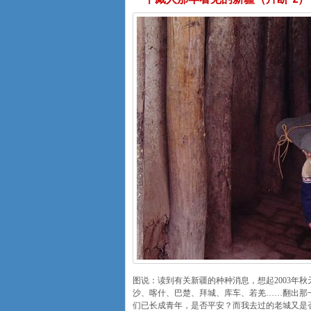
图说：读到有关新疆的种种消息，想起2003年
沙、喀什、巴楚、拜城、库车、若羌……翻出那
们已长成青年，是否平安？而我去过的老城又是