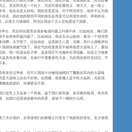
样境遇的人们彼此理解，彼此同情，彼此声援，但遗憾的是，阿克好像
为之。其实阿克是一个好人，尤其对朋友重情义，很大方。这一路上，
等等，他实在是太好啦。我的意思是说，对于阿克而言，他并不认为他
不存在，因此他的那些不同的身份反而是可以和谐共存的。举例来说，
为的，以致王力雄感叹，阿克比我这个汉人还热爱这个国家。
特好争论，而且特别愿意在很多敏感问题上纠缠不休，比如他说，俺们国
就不会再有民族问题了。比如他说，我去五台山旅游，看见一个很漂亮
迷信啊，太可惜了。比如他说，这美国王八蛋，无赖，凭什么侵略伊拉
？我很快就被气昏了。我生气的程度甚至不能再接受大蒜味儿了。要知
吃的，我一吃就会肚子疼，这是我不可克服的生理现象。但是王力雄要
大蒜具有杀毒功效，在旅行中需要多吃大蒜，为此我也曾经尝试过，可
不多。
没有发生过争执，但不久我就十分敏锐地闻到了飘散在车内的大蒜味
而是大蒜味儿实在不好闻。在西藏，很多藏人是不吃大蒜的，尤其强
满嘴臭烘烘的，对佛委实不恭。
我们这车上又会多一个民族。鉴于我们多民族、多宗教的格局，有关民
成，说我们还是谈谈窗外的风景，谈谈下一顿吃什么吧。
第三天出现的，从而使我们的新疆之行发生了戏剧性的变化，至少使我