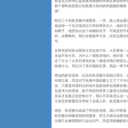
那是北京时间已是黑夜而新疆时间将近黄昏的时
两个塑料袋里面分别装着大块鸡肉和圆圆的葡萄
酒”。
刚过三十的狄尼雅尔很爱笑。一笑，脸上就会露
他这样一个在汉地读过大学的维吾尔人，他的汉
如豹子，他想说出这个动物的名字，可就是想不
的，会爬树的。我们全都放声大笑，边笑边模仿
号。
从阿克苏到轮台既有火车也有汽车。火车更快一
永远不坐火车。为什么？我惊讶地问。他叫道：
走了什么？火车对谁有好处？难道对我们维吾尔
味着什么。所以为了表示我的态度，我这一辈子
类似的妙语连珠，以后在狄尼雅尔是脱口而出，
丝绸之路，而且对于拓展中国的疆土立下了汗马
说，只要是间谍到过的地方就是他所在国家的领
也是伟大的英雄，敢于和得到世界上最强大的国
其实才是真正的恐怖分子，我们不应该否认这一
王洛宾把新疆音乐带给了全国人民，狄尼雅尔却
很快，狄尼雅尔就成了阿克的克星。我心中暗喜
狄尼雅尔倒像是我的同盟者。而王力雄永远扮演
尔都不会像我那样只会生闷气，而是用很幽默的