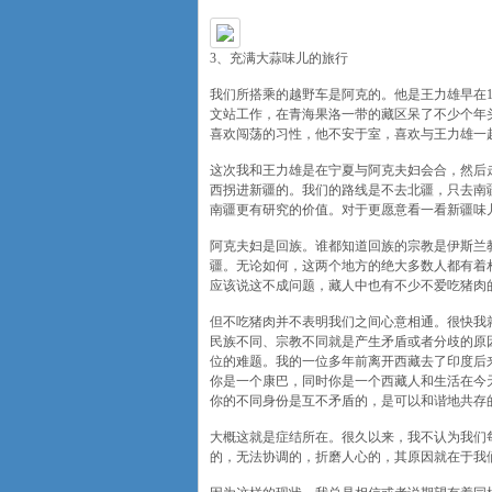
3、充满大蒜味儿的旅行
我们所搭乘的越野车是阿克的。他是王力雄早在1
文站工作，在青海果洛一带的藏区呆了不少个年
喜欢闯荡的习性，他不安于室，喜欢与王力雄一
这次我和王力雄是在宁夏与阿克夫妇会合，然后
西拐进新疆的。我们的路线是不去北疆，只去南
南疆更有研究的价值。对于更愿意看一看新疆味
阿克夫妇是回族。谁都知道回族的宗教是伊斯兰
疆。无论如何，这两个地方的绝大多数人都有着
应该说这不成问题，藏人中也有不少不爱吃猪肉
但不吃猪肉并不表明我们之间心意相通。很快我
民族不同、宗教不同就是产生矛盾或者分歧的原
位的难题。我的一位多年前离开西藏去了印度后
你是一个康巴，同时你是一个西藏人和生活在今
你的不同身份是互不矛盾的，是可以和谐地共存
大概这就是症结所在。很久以来，我不认为我们
的，无法协调的，折磨人心的，其原因就在于我