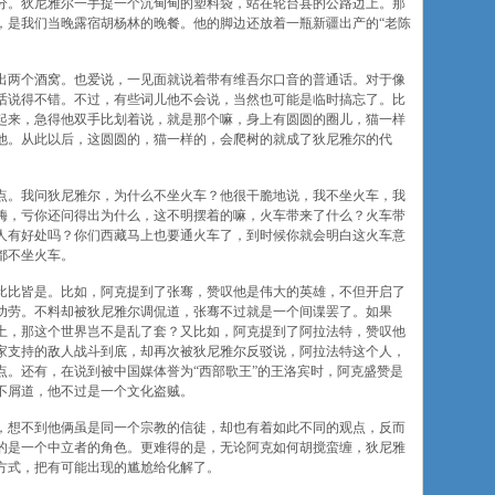
分。狄尼雅尔一手提一个沉甸甸的塑料袋，站在轮台县的公路边上。那
，是我们当晚露宿胡杨林的晚餐。他的脚边还放着一瓶新疆出产的“老陈
出两个酒窝。也爱说，一见面就说着带有维吾尔口音的普通话。对于像
话说得不错。不过，有些词儿他不会说，当然也可能是临时搞忘了。比
起来，急得他双手比划着说，就是那个嘛，身上有圆圆的圈儿，猫一样
他。从此以后，这圆圆的，猫一样的，会爬树的就成了狄尼雅尔的代
点。我问狄尼雅尔，为什么不坐火车？他很干脆地说，我不坐火车，我
嗨，亏你还问得出为什么，这不明摆着的嘛，火车带来了什么？火车带
人有好处吗？你们西藏马上也要通火车了，到时候你就会明白这火车意
都不坐火车。
比比皆是。比如，阿克提到了张骞，赞叹他是伟大的英雄，不但开启了
功劳。不料却被狄尼雅尔调侃道，张骞不过就是一个间谍罢了。如果
土，那这个世界岂不是乱了套？又比如，阿克提到了阿拉法特，赞叹他
家支持的敌人战斗到底，却再次被狄尼雅尔反驳说，阿拉法特这个人，
点。还有，在说到被中国媒体誉为“西部歌王”的王洛宾时，阿克盛赞是
不屑道，他不过是一个文化盗贼。
，想不到他俩虽是同一个宗教的信徒，却也有着如此不同的观点，反而
的是一个中立者的角色。更难得的是，无论阿克如何胡搅蛮缠，狄尼雅
方式，把有可能出现的尴尬给化解了。