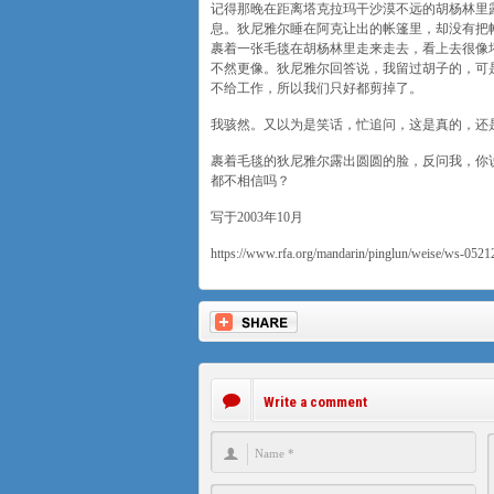
记得那晚在距离塔克拉玛干沙漠不远的胡杨林里
息。狄尼雅尔睡在阿克让出的帐篷里，却没有把
裹着一张毛毯在胡杨林里走来走去，看上去很像
不然更像。狄尼雅尔回答说，我留过胡子的，可
不给工作，所以我们只好都剪掉了。
我骇然。又以为是笑话，忙追问，这是真的，还
裹着毛毯的狄尼雅尔露出圆圆的脸，反问我，你
都不相信吗？
写于2003年10月
https://www.rfa.org/mandarin/pinglun/weise/ws-052
Write a comment