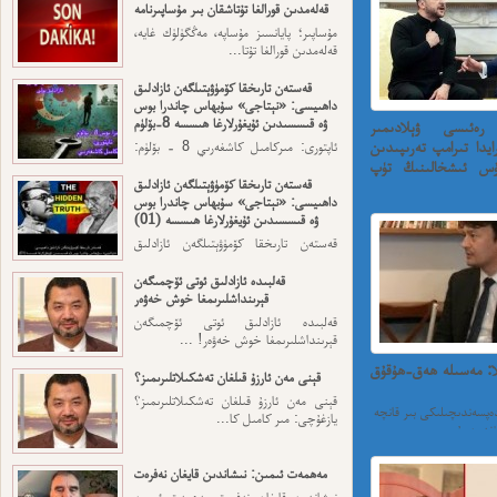
قەلەمدىن قورالغا تۇتاشقان بىر مۇساپىرنامە
مۇساپىر؛ پايانسىز مۇساپە، مەڭگۈلۈك غايە،
قەلەمدىن قورالغا تۇتا...
قەستەن تارىخقا كۆمۈۋېتىلگەن ئازادلىق
داھىيسى: «نېتاجى» سۇبھاس چاندرا بوس
ۋە قىسسىدىن ئۇيغۇرلارغا ھىسسە 8-بۆلۈم
رەئىسى ۋېلادىمىر
ايدا تىرامپ تەرىپىدىن
ئاپتورى: مىركامىل كاشغەرىي 8 - بۆلۈم:
ئەڭ ئاخىرقى قەسەم — ...
رۇس ئىشخالىنىڭ تۈپ
قەستەن تارىخقا كۆمۈۋېتىلگەن ئازادلىق
داھىيسى: «نېتاجى» سۇبھاس چاندرا بوس
ى ۋېلادىمىر زەلەنسكىنىڭ
ۋە قىسسىدىن ئۇيغۇرلارغا ھىسسە (01)
قەستەن تارىخقا كۆمۈۋېتىلگەن ئازادلىق
داھىيسى: «نېتاجى» سۇبھاس...
قەلبىدە ئازادلىق ئوتى ئۆچمىگەن
قېرىنداشلىرىمغا خوش خەۋەر
قەلبىدە ئازادلىق ئوتى ئۆچمىگەن
قېرىنداشلىرىمغا خوش خەۋەر! ...
لا: مەسىلە ھەق-ھۇقۇق
قېنى مەن ئارزۇ قىلغان تەشكىلاتلىرىمىز؟
قېنى مەن ئارزۇ قىلغان تەشكىلاتلىرىمىز؟
پسەندىچىلىكى بىر قانچە
يازغۇچى: مىر كامىل كا...
مەھمەت ئىمىن: نىشاندىن قايغان نەفرەت
نىشاندىن قايغان نەفرەت مەھمەت ئىمىن