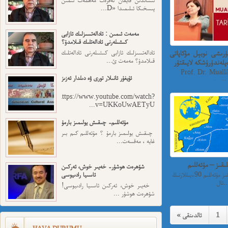
پىسخىكا ئىلىمىدا «D...
مەمەت ئىمىن : ئادالەتسىزلىك ئازابى
كىشىلەرنى ئادالەتلىك قىلامدۇ؟
ۈرىشى نوبېل مۇكاپاتى
ئادالەتسىزلىك ئازابى كىشىلەرنى ئادالەتلىك
قىلامدۇ؟ مەمەت ئ...
پلەندۈرۈشكە لايىقتۇر
Prof. Dr. Mual
ئۇيغۇر ئانىلار تورى ۋە دىلدار ئەزىز
.
https://www.youtube.com/watch?
v=UKKoUwAETyU...
مۇئەللىم- چىقىش يولىمىز بارمۇ
چىقىش يولىمىز بارمۇ ؟ مۇئەللىم كىم بىر
غايە ، مەقسەت...
ىقىز – مۇئەللىم
شۆھرەت ھوشۇر- خەيىر خوش، ئەركىن
مۇھجىرەتتىكى رىئاللىقىز مۇئەللىم ⁠90-يىللارنىڭ
ئاسىيا رادىيوسى
ل...
خەيىر خوش، ئەركىن ئاسىيا رادىيوسى!
شۆھرەت ھوشۇر ...
1
« ئالدىنقى