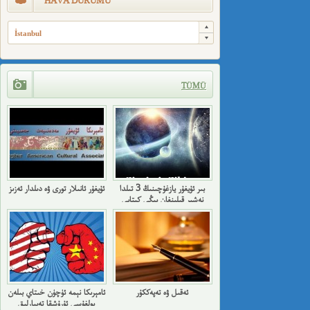
HAVA DURUMU
İstanbul
TÜMÜ
بىر ئۇيغۇر يازغۇچىنىڭ 3 تىلدا
ئۇيغۇر ئانىلار تورى ۋە دىلدار ئەزىز
نەشىر قىلىنغان يېڭى كىتابى
ئەقىل ۋە تەپەككۇر
ئامېرىكا نېمە ئۈچۈن خىتاي بىلەن
بولغۇسى ئۇرۇشقا تەييارلىق