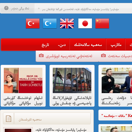
ئەڭ يېڭى خەۋەر
مۇساپىر؛ پايانسىز مۇساپە، مەڭگۈلۈك غايە، قەلەمدىن قورالغا تۇتاشقان بىر
مۇساپىرنامە
قەستەن تارىخقا كۆمۈۋېتىلگەن ئازادلىق داھىيسى: «نېتاجى» سۇبھاس
چاندرا بوس ۋە قىسسىدىن ئۇيغۇرلارغا ھىسسە 8-بۆلۈم
قەستەن تارىخقا كۆمۈۋېتىلگەن ئازادلىق داھىيسى: «نېتاجى» سۇبھاس
چاندرا بوس ۋە قىسسىدىن ئۇيغۇرلارغا ھىسسە (01)
قەلبىدە ئازادلىق ئوتى ئۆچمىگەن قېرىنداشلىرىمغا خوش خەۋەر
ت
مائارىپ
سەھىيە سالامەتلىك
-دىن
تارىخ
قېنى مەن ئارزۇ قىلغان تەشكىلاتلىرىمىز؟
دەبىيات سەنئەت
ئەنئەنەۋىي تەنتەربىيە ئويۇنلىرى
مەھمەت ئىمىن: نىشاندىن قايغان نەفرەت
مەمەت ئىمىن : ئادالەتسىزلىك ئازابى كىشىلەرنى ئادالەتلىك قىلامدۇ؟
ئۇيغۇر ئانىلار تورى ۋە دىلدار ئەزىز
مۇئەللىم- چىقىش يولىمىز بارمۇ
ينا دۆلەت رەئىسى
تايلاندتىكى ئۇيغۇرلارلانىڭ
ئىلھام توختىنىڭ كۈرىشى
شۆھرەت ھوشۇر- خەيىر خوش، ئەركىن ئاسىيا رادىيوسى
ىمىر زەلەنسكىنىڭ
پاجىيەسى ۋە چىقىش يولى
نوبېل مۇكاپاتى مۇكاپاتى
ارايدا تىرامپ
ھەققىدە قىسقىچە ئانىلىز
بىلەن شەرەپلەندۈرۈشكە
دىن ئازارلىنىشى ۋە
لايىقتۇر
Kategor
ئىشخالىنىڭ تۈپ
سەھىپە ئايرىلمىغان
ى نىمە؟
مۇساپىر؛ پايانسىز مۇساپە، مەڭگۈلۈك غايە،