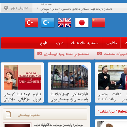
مۇساپىرنامە
ئەڭ يېڭى خەۋەر
قەستەن تارىخقا كۆمۈۋېتىلگەن ئازادلىق داھىيسى: «نېتاجى» سۇبھاس
چاندرا بوس ۋە قىسسىدىن ئۇيغۇرلارغا ھىسسە 8-بۆلۈم
قەستەن تارىخقا كۆمۈۋېتىلگەن ئازادلىق داھىيسى: «نېتاجى» سۇبھاس
چاندرا بوس ۋە قىسسىدىن ئۇيغۇرلارغا ھىسسە (01)
قەلبىدە ئازادلىق ئوتى ئۆچمىگەن قېرىنداشلىرىمغا خوش خەۋەر
قېنى مەن ئارزۇ قىلغان تەشكىلاتلىرىمىز؟
ت
مائارىپ
سەھىيە سالامەتلىك
-دىن
تارىخ
مەھمەت ئىمىن: نىشاندىن قايغان نەفرەت
دەبىيات سەنئەت
ئەنئەنەۋىي تەنتەربىيە ئويۇنلىرى
مەمەت ئىمىن : ئادالەتسىزلىك ئازابى كىشىلەرنى ئادالەتلىك قىلامدۇ؟
ئۇيغۇر ئانىلار تورى ۋە دىلدار ئەزىز
مۇئەللىم- چىقىش يولىمىز بارمۇ
شۆھرەت ھوشۇر- خەيىر خوش، ئەركىن ئاسىيا رادىيوسى
ينا دۆلەت رەئىسى
تايلاندتىكى ئۇيغۇرلارلانىڭ
ئىلھام توختىنىڭ كۈرىشى
ىمىر زەلەنسكىنىڭ
پاجىيەسى ۋە چىقىش يولى
نوبېل مۇكاپاتى مۇكاپاتى
ارايدا تىرامپ
ھەققىدە قىسقىچە ئانىلىز
بىلەن شەرەپلەندۈرۈشكە
دىن ئازارلىنىشى ۋە
لايىقتۇر
Kategorisin
ئىشخالىنىڭ تۈپ
سەھىپە ئايرىلمىغان
ى نىمە؟
مۇساپىر؛ پايانسىز مۇساپە، مەڭگۈلۈك غايە،