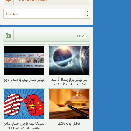
HAVA DURUMU
İstanbul
TÜMÜ
بىر ئۇيغۇر يازغۇچىنىڭ 3 تىلدا
ئۇيغۇر ئانىلار تورى ۋە دىلدار ئەزىز
نەشىر قىلىنغان يېڭى كىتابى
ئەقىل ۋە تەپەككۇر
ئامېرىكا نېمە ئۈچۈن خىتاي بىلەن
بولغۇسى ئۇرۇشقا تەييارلىق