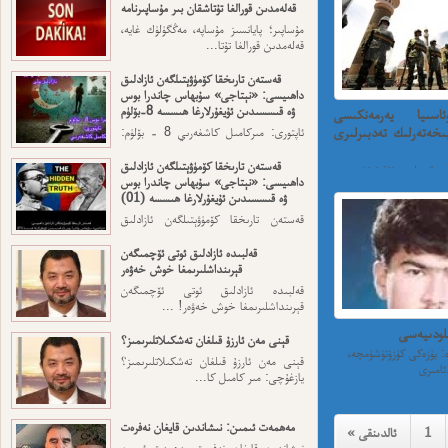
قەلەمدىن قورالغا تۇتاشقان بىر مۇساپىرنامە
مۇساپىر؛ پايانسىز مۇساپە، مەڭگۈلۈك غايە،
قەلەمدىن قورالغا تۇتا...
قەستەن تارىخقا كۆمۈۋېتىلگەن ئازادلىق
داھىيسى: «نېتاجى» سۇبھاس چاندرا بوس
ۋە قىسسىدىن ئۇيغۇرلارغا ھىسسە 8-بۆلۈم
ئاسىيا يەرمەنكىسى
ىخەتەرلىك تەدبىرلىرى
ئاپتورى: مىركامىل كاشغەرىي 8 - بۆلۈم:
ئەڭ ئاخىرقى قەسەم — ...
قەستەن تارىخقا كۆمۈۋېتىلگەن ئازادلىق
 دائىرىلىرى ئۇقتۇرۇش
داھىيسى: «نېتاجى» سۇبھاس چاندرا بوس
ۋە قىسسىدىن ئۇيغۇرلارغا ھىسسە (01)
قەستەن تارىخقا كۆمۈۋېتىلگەن ئازادلىق
داھىيسى: «نېتاجى» سۇبھاس...
قەلبىدە ئازادلىق ئوتى ئۆچمىگەن
قېرىنداشلىرىمغا خوش خەۋەر
قەلبىدە ئازادلىق ئوتى ئۆچمىگەن
قېرىنداشلىرىمغا خوش خەۋەر! ...
لودىيەسى
قېنى مەن ئارزۇ قىلغان تەشكىلاتلىرىمىز؟
قەيسەر مىجىت ئېلاۋە: يۈزەكى كۈزۈتۈشۈمچە،
قېنى مەن ئارزۇ قىلغان تەشكىلاتلىرىمىز؟
.
يازغۇچى: مىر كامىل كا...
مەھمەت ئىمىن: نىشاندىن قايغان نەفرەت
1
« ئالدىنقى
نىشاندىن قايغان نەفرەت مەھمەت ئىمىن