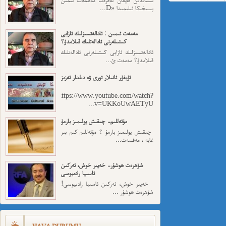
پىسخىكا ئىلىمىدا «D...
مەمەت ئىمىن : ئادالەتسىزلىك ئازابى
كىشىلەرنى ئادالەتلىك قىلامدۇ؟
ئادالەتسىزلىك ئازابى كىشىلەرنى ئادالەتلىك
قىلامدۇ؟ مەمەت ئ...
ئۇيغۇر ئانىلار تورى ۋە دىلدار ئەزىز
https://www.youtube.com/watch?
v=UKKoUwAETyU...
مۇئەللىم- چىقىش يولىمىز بارمۇ
چىقىش يولىمىز بارمۇ ؟ مۇئەللىم كىم بىر
غايە ، مەقسەت...
شۆھرەت ھوشۇر- خەيىر خوش، ئەركىن
ئاسىيا رادىيوسى
خەيىر خوش، ئەركىن ئاسىيا رادىيوسى!
شۆھرەت ھوشۇر ...