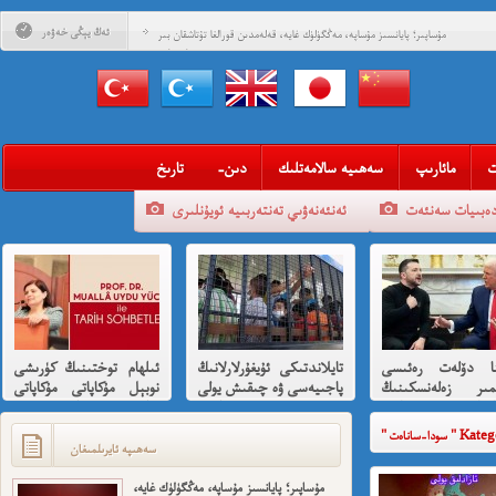
ئەڭ يېڭى خەۋەر
مۇساپىر؛ پايانسىز مۇساپە، مەڭگۈلۈك غايە، قەلەمدىن قورالغا تۇتاشقان بىر
مۇساپىرنامە
قەستەن تارىخقا كۆمۈۋېتىلگەن ئازادلىق داھىيسى: «نېتاجى» سۇبھاس
چاندرا بوس ۋە قىسسىدىن ئۇيغۇرلارغا ھىسسە 8-بۆلۈم
قەستەن تارىخقا كۆمۈۋېتىلگەن ئازادلىق داھىيسى: «نېتاجى» سۇبھاس
چاندرا بوس ۋە قىسسىدىن ئۇيغۇرلارغا ھىسسە (01)
قەلبىدە ئازادلىق ئوتى ئۆچمىگەن قېرىنداشلىرىمغا خوش خەۋەر
ت
مائارىپ
سەھىيە سالامەتلىك
-دىن
تارىخ
قېنى مەن ئارزۇ قىلغان تەشكىلاتلىرىمىز؟
دەبىيات سەنئەت
ئەنئەنەۋىي تەنتەربىيە ئويۇنلىرى
مەھمەت ئىمىن: نىشاندىن قايغان نەفرەت
مەمەت ئىمىن : ئادالەتسىزلىك ئازابى كىشىلەرنى ئادالەتلىك قىلامدۇ؟
ئۇيغۇر ئانىلار تورى ۋە دىلدار ئەزىز
مۇئەللىم- چىقىش يولىمىز بارمۇ
ينا دۆلەت رەئىسى
تايلاندتىكى ئۇيغۇرلارلانىڭ
ئىلھام توختىنىڭ كۈرىشى
شۆھرەت ھوشۇر- خەيىر خوش، ئەركىن ئاسىيا رادىيوسى
ىمىر زەلەنسكىنىڭ
پاجىيەسى ۋە چىقىش يولى
نوبېل مۇكاپاتى مۇكاپاتى
ارايدا تىرامپ
ھەققىدە قىسقىچە ئانىلىز
بىلەن شەرەپلەندۈرۈشكە
دىن ئازارلىنىشى ۋە
لايىقتۇر
Kategorisin
ئىشخالىنىڭ تۈپ
سەھىپە ئايرىلمىغان
ى نىمە؟
مۇساپىر؛ پايانسىز مۇساپە، مەڭگۈلۈك غايە،