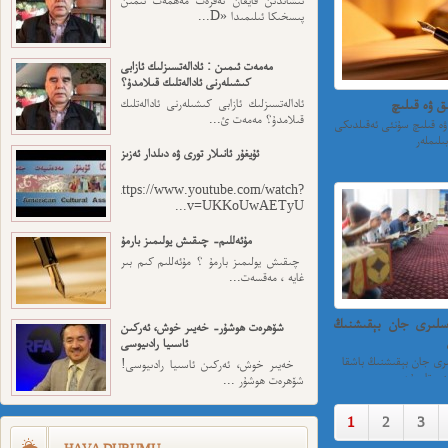
پىسخىكا ئىلىمىدا «D...
مەمەت ئىمىن : ئادالەتسىزلىك ئازابى
كىشىلەرنى ئادالەتلىك قىلامدۇ؟
ق ۋە قىلىچ
ئادالەتسىزلىك ئازابى كىشىلەرنى ئادالەتلىك
قىلامدۇ؟ مەمەت ئ...
ۋە قىلىچ سۇنئى ئەقىلدىكى
ئۇيغۇر ئانىلار تورى ۋە دىلدار ئەزىز
https://www.youtube.com/watch?
v=UKKoUwAETyU...
مۇئەللىم- چىقىش يولىمىز بارمۇ
چىقىش يولىمىز بارمۇ ؟ مۇئەللىم كىم بىر
غايە ، مەقسەت...
ۇسلىرى جان بېقىشنىڭ
شۆھرەت ھوشۇر- خەيىر خوش، ئەركىن
ئاسىيا رادىيوسى
لىرى جان بېقىشنىڭ باشقا
خەيىر خوش، ئەركىن ئاسىيا رادىيوسى!
شۆھرەت ھوشۇر ...
1
2
3