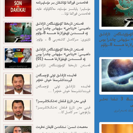
قەلەمدىن قورالغا تۇتاشقان بىر مۇساپىرنامە
مۇساپىر؛ پايانسىز مۇساپە، مەڭگۈلۈك غايە،
قەلەمدىن قورالغا تۇتا...
قەستەن تارىخقا كۆمۈۋېتىلگەن ئازادلىق
داھىيسى: «نېتاجى» سۇبھاس چاندرا بوس
ۋە قىسسىدىن ئۇيغۇرلارغا ھىسسە 8-بۆلۈم
مۈۋېتىلگەن ئازادلىق
» سۇبھاس چاندرا بوس
ئاپتورى: مىركامىل كاشغەرىي 8 - بۆلۈم:
ئەڭ ئاخىرقى قەسەم — ...
ا ھىسسە 8-بۆلۈم
قەستەن تارىخقا كۆمۈۋېتىلگەن ئازادلىق
ئاپتورى: مىركامىل كاشغەرىي 8 - بۆلۈم: ئەڭ
داھىيسى: «نېتاجى» سۇبھاس چاندرا بوس
ۋە قىسسىدىن ئۇيغۇرلارغا ھىسسە (01)
قەستەن تارىخقا كۆمۈۋېتىلگەن ئازادلىق
داھىيسى: «نېتاجى» سۇبھاس...
قەلبىدە ئازادلىق ئوتى ئۆچمىگەن
قېرىنداشلىرىمغا خوش خەۋەر
قەلبىدە ئازادلىق ئوتى ئۆچمىگەن
قېرىنداشلىرىمغا خوش خەۋەر! ...
بىر ئۇيغۇر يازغۇچىنىڭ 3 تىلدا نەشىر
قېنى مەن ئارزۇ قىلغان تەشكىلاتلىرىمىز؟
ى
قېنى مەن ئارزۇ قىلغان تەشكىلاتلىرىمىز؟
يازغۇچى: مىر كامىل كا...
مەھمەت ئىمىن: نىشاندىن قايغان نەفرەت
نىشاندىن قايغان نەفرەت مەھمەت ئىمىن