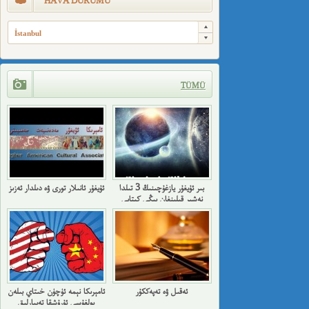
HAVA DURUMU
İstanbul
TÜMÜ
بىر ئۇيغۇر يازغۇچىنىڭ 3 تىلدا
ئۇيغۇر ئانىلار تورى ۋە دىلدار ئەزىز
نەشىر قىلىنغان يېڭى كىتابى
ئەقىل ۋە تەپەككۇر
ئامېرىكا نېمە ئۈچۈن خىتاي بىلەن
بولغۇسى ئۇرۇشقا تەييارلىق