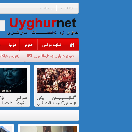
ئالاقىلىشىش
بىز ھەققىدە
ئىلھام توختى
خەۋەر
دۇنيا
ئۇيغۇر دىيارى ۋە ئايماقلىرى
ئۇيغۇر فولكلورلىرى(
”كۈلۈمسىرەيسەن ياكى
شەرقىي تۈركى
ئۆلۈسەن“: چىننىڭ ئىرقىي
سۈكۈت ئاستىدا 
قىرغىنچىلىقنى
بېرىلغان ئى
كۈلۈمسىرەش ئارقىلىق
قىرغىنچىلىق
پەردىلەش ئويۇنى