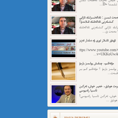
لىمىدا «D...
مەت ئىمىن : ئادالەتسىزلىك ئازابى
كىشىلەرنى ئادالەتلىك قىلامدۇ؟
ىزلىك ئازابى كىشىلەرنى ئادالەتلىك
 مەمەت ئ...
ئۇيغۇر ئانىلار تورى ۋە دىلدار ئەزىز
https://www.youtube.com/
v=UKKoUwAET
مۇئەللىم- چىقىش يولىمىز بارمۇ
لىمىز بارمۇ ؟ مۇئەللىم كىم بىر
ەقسەت...
رەت ھوشۇر- خەيىر خوش، ئەركىن
ئاسىيا رادىيوسى
وش، ئەركىن ئاسىيا رادىيوسى!
وشۇر ...