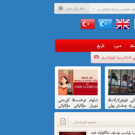
ئەڭ يېڭى خەۋەر
يە، قەلەمدىن قورالغا تۇتاشقان بىر
مۇساپىرنامە
ادلىق داھىيسى: «نېتاجى» سۇبھاس
 ئۇيغۇرلارغا ھىسسە 8-بۆلۈم
ادلىق داھىيسى: «نېتاجى» سۇبھاس
ىدىن ئۇيغۇرلارغا ھىسسە (01)
ىگەن قېرىنداشلىرىمغا خوش خەۋەر
ىك
-دىن
تارىخ
ەن ئارزۇ قىلغان تەشكىلاتلىرىمىز؟
ي تەنتەربىيە ئويۇنلىرى
ئىمىن: نىشاندىن قايغان نەفرەت
بى كىشىلەرنى ئادالەتلىك قىلامدۇ؟
ۇيغۇر ئانىلار تورى ۋە دىلدار ئەزىز
مۇئەللىم- چىقىش يولىمىز بارمۇ
كى ئۇيغۇرلارلانىڭ
ئىلھام توختىنىڭ كۈرىشى
ر خوش، ئەركىن ئاسىيا رادىيوسى
ى ۋە چىقىش يولى
نوبېل مۇكاپاتى مۇكاپاتى
قىسقىچە ئانىلىز
بىلەن شەرەپلەندۈرۈشكە
لايىقتۇر
سەھىپە ئايرىلمىغان
ر؛ پايانسىز مۇساپە، مەڭگۈلۈك غايە،