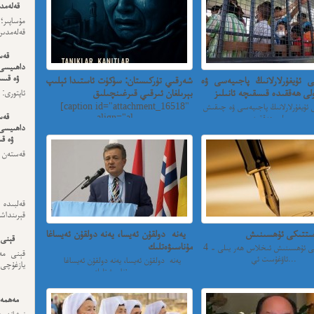
قەلەمدى
مۇساپىر؛
قەلەمدىن 
قەس
داھىيسى
ۋە قىسس
كى ئۇيغۇرلارلانىڭ پاجىيەسى ۋە
شەرقىي تۈركىستان: سۈكۈت ئاستىدا ئېلىپ
ى ھەققىدە قىسقىچە ئانىلىز
بېرىلغان ئىرقىي قىرغىنچىلىق
ئەڭ ئاخى
ى ئۇيغۇرلارلانىڭ پاجىيەسى ۋە چىقىش
[caption id="attachment_16518"
قەس
يولى ھەققىد...
align="al...
داھىيسى
ۋە قى
قەستەن 
داھىيسى
قەلبىد
قېرىنداش
يەنە دولقۇن ئەيسا، يەنە دولقۇن ئەيساغا
قېنى 
مۇناسىۋەتلىك
4 - ئاۋغۇستتىكى ئۇھسىنىش ئىخلاس ھەر يىلى
قېنى مەن
ئاۋغۇست ئې...
يەنە دولقۇن ئەيسا، يەنە دولقۇن ئەيساغا
يازغۇچى:
مۇناسىۋەتلىك.....
مەھمەت
نىشاندى