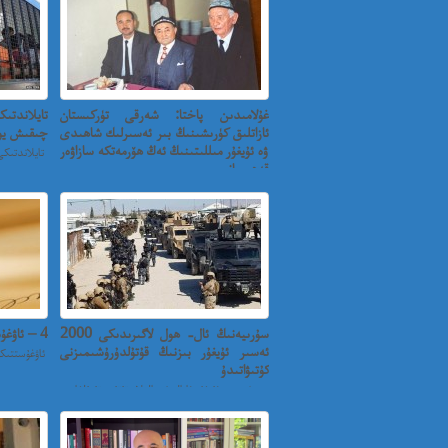
غۇلامىدىن پاختا: شەرقى تۈركىستان
تايلاندتى
ئازاتلىق كۈرىشىنىڭ بىر ئەسىرلىك شاھىدى
چىقىش يول
ۋە ئۇيغۇر مىللىتىنىڭ ئەڭ ھۆرمەتكە سازاۋەر
تايلاندتىك
قەھرىمانى
غۇلامىدىن پاختا: شەرقى تۈركىستان ئازاتلىق
كۈرىشىنىڭ بىر ...
سۇرىيەنىڭ ئال- ھول لاگىرىدىكى 2000
4 – ئاۋغۇستتىكى ئۇھسىنىش
ئەسىر ئۇيغۇر بىزنىڭ قۇتۇلدۇرۇشىمىزنى
كۇتىۋاتىدۇ
سۈرىيەدە ئۇيغۇر ئايال ۋە بالىلار تۇتۇپ تۇرۇلغان
ئال-ھول ...