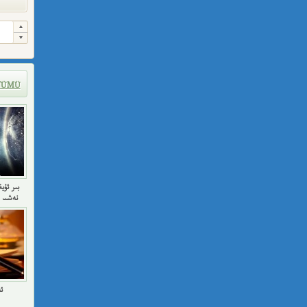
TÜMÜ
نەشىر 
ئ