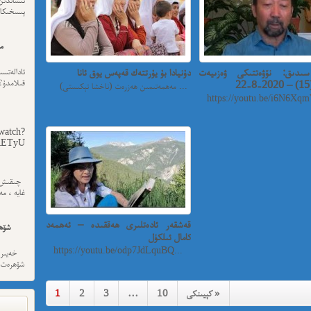
پىسخىكا ئى
مە
ىدىق: نۆۋەتتىكى ۋەزىيەت
دۇنيادا بۇ يۇرتتەك قەپەس يوق ئانا
ئادالەتس
قىلامدۇ؟
2
مەھمەتىمىن ھەزرەت (ناخشا تېكىستى) ...
https://youtu.be/i6N6Xqm
watch?
yU...
چىقىش يو
غايە ، م
قەشقەر ئادەتلىرى ھەققىدە – ئەھمەد
شۆھ
كامال ئىلكۈل
https://youtu.be/odp7JdLquBQ...
خەيىر خ
شۆھرەت ھ
كېيىنكى »
10
…
3
2
1