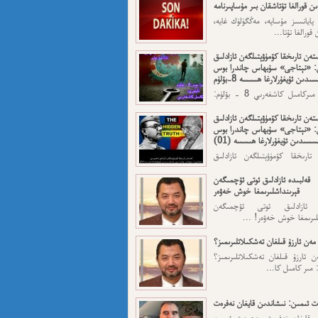
ن قورالغا تۇتاشقان بىر مۇساپىرنامە
 پايانسىز مۇساپە، مەڭگۈلۈك غايە،
قورالغا تۇتا...
تەن تارىخقا كۆمۈۋېتىلگەن ئازادلىق
: «نېتاجى» سۇبھاس چاندرا بوس
ىدىن ئۇيغۇرلارغا ھىسسە 8-بۆلۈم
ئاپتورى: مىركامىل كاشغەرىي 8 - بۆلۈم:
رقى قەسەم — ...
تەن تارىخقا كۆمۈۋېتىلگەن ئازادلىق
: «نېتاجى» سۇبھاس چاندرا بوس
سسىدىن ئۇيغۇرلارغا ھىسسە (01)
تارىخقا كۆمۈۋېتىلگەن ئازادلىق
: «نېتاجى» سۇبھاس...
قەلبىدە ئازادلىق ئوتى ئۆچمىگەن
قېرىنداشلىرىمغا خوش خەۋەر
ە ئازادلىق ئوتى ئۆچمىگەن
لىرىمغا خوش خەۋەر! ...
مەن ئارزۇ قىلغان تەشكىلاتلىرىمىز؟
 ئارزۇ قىلغان تەشكىلاتلىرىمىز؟
 مىر كامىل كا...
 ئىمىن: نىشاندىن قايغان نەفرەت
ن قايغان نەفرەت مەھمەت ئىمىن