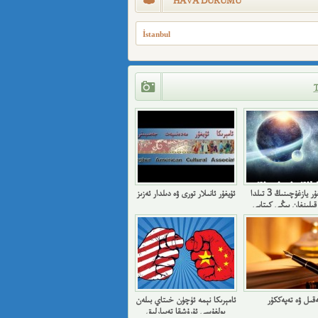
HAVA DURUMU
İstanbul
بىر ئۇيغۇر يازغۇچىنىڭ 3 تىلدا
ئۇيغۇر ئانىلار تورى ۋە دىلدار ئەزىز
قىلىنغان يېڭى كىتابى
ەقىل ۋە تەپەككۇر
ئامېرىكا نېمە ئۈچۈن خىتاي بىلەن
بولغۇسى ئۇرۇشقا تەييارلىق