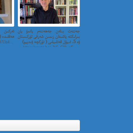
جەننەت بىلەن جەھەننەم يانمۇ يان
ئەركىن س
بىرلىكتە ياشىغان زىمىن شەرقى تۈركىستان
ھەققىدە (15) – 2020-8-2
ۋە 5. ئىيۇل قەتلىيامى ( تۈركچە ۋىدېيو)
VUn4...
https://youtu.be/_2j6_GlP_qE...