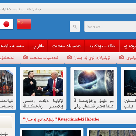
مۇساپىر؛ پايانسىز مۇساپە، مەڭگۈلۈك غا
قەستەن تارىخقا كۆمۈۋېتىلگەن ئاز
چاندرا بوس ۋە قىسسىدىن
قەستەن تارىخقا كۆمۈۋېتىلگەن ئاز
چاندرا بوس ۋە قىسس
قەلبىدە ئازادلىق ئوتى ئۆچم
مۇلاھىزە
ماقالە – مۇھاكىمە
ئەدەبىيات سەنئەت
مائارىپ
سەھىيە سالامەتل
قېنى م
ئۇيغۇرلاردا توي ۋە جىنازا
ئەدەبىيات سەنئەت
ئەنئەنەۋى
مەھمەت 
مەمەت ئىمىن : ئادالەتسىزلىك ئازا
ئ
ستان:
بىر ئۇيغۇر يازغۇچىنىڭ 3
ئۇكراينا دۆلەت رەئىسى
تايلاندتى
شۆھرەت ھوشۇر- خەيى
ئېلىپ
تىلدا نەشىر قىلىنغان يېڭى
ۋېلادىمىر زەلەنسكىنىڭ
پاجىيەس
رقىي
كىتابى
ئاقسارايدا تىرامپ
ھەققىدە 
تەرىپىدىن ئازارلىنىشى ۋە
" ئۇيغۇرلاردا توي ۋە جىنازا " Kategorisindeki Haberler
رۇس ئىشخالىنىڭ تۈپ
سەۋەبى نىمە؟
مۇساپى