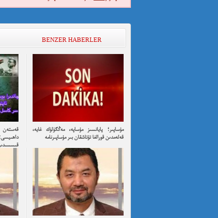
BENZER HABERLER
مۇساپىر؛ پايانسىز مۇساپە، مەڭگۈلۈك غايە،
قەستەن ت
قەلەمدىن قورالغا تۇتاشقان بىر مۇساپىرنامە
داھىيسى:
قىسسىدىن ئۇ