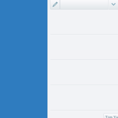
ىزلىك ئازابى كىشىلەرنى ئادالەتلىك
 مەمەت ئ...
ئۇيغۇر ئانىلار تورى ۋە دىلدار ئەزىز
https://www.youtube.com/
v=UKKoUwAET
مۇئەللىم- چىقىش يولىمىز بارمۇ
لىمىز بارمۇ ؟ مۇئەللىم كىم بىر
ەقسەت...
رەت ھوشۇر- خەيىر خوش، ئەركىن
ئاسىيا رادىيوسى
وش، ئەركىن ئاسىيا رادىيوسى!
وشۇر ...
Tüm Yaz