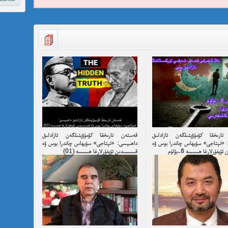
ارىخقا كۆمۈۋېتىلگەن ئازادلىق
قەستەن تارىخقا كۆمۈۋېتىلگەن ئازادلىق
 «نېتاجى» سۇبھاس چاندرا بوس ۋە
داھىيسى: «نېتاجى» سۇبھاس چاندرا بوس ۋە
يغۇرلارغا ھىسسە 8-بۆلۈم
قىسسىدىن ئۇيغۇرلارغا ھىسسە (01)