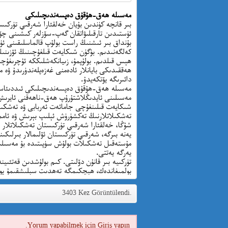
مەسىلە ھەق-ھۇقۇق دەپسەندىچىلىكى
بىر قانچە كۈندىن بۇيان خەلقئارا شەرقىي تۈركىس
ئۈستىدىن تارقىلىۋاتقان گەپ-سۆزلەر كىشىنى چۆ
بۇنداق بىر ئىشنىڭ راست بولۇپ قالماسلىقىنى ئۈمى
كەلگەنىدىم. بۈگۈن شىكايەت قىلغۇچىنىڭ ئۆزىنىڭ
ھېس قىلدىم. بولۇپمۇ، زىيانكەشلىككە ئۇچرىغۇچى
ھەققىدىكى بايانلار ئادەمنى غەزەپلەندۈرىدۇ ۋە 
دائىرىگە يۆتكەيدۇ.
مەسىلە ھەق-ھۇقۇق دەپسەندىچىلىكى ئىددىئاسىغ
مەسىلىنى ئايدىڭلاشتۇرۇپ ھەق-ناھەقنى ئايرىش 
شىكايەت قىلىنغۇچى جامائەت ئەربابى ۋە تەشكىلا
تەشكىلاتلارنىڭ تەكشۈرۈش ئېلىپ بېرىش ۋە ئامم
شۇڭا، خەلقئارا شەرقىي تۈركىستان تەشكىلاتلار 
يەنە بىرگە، شەرقىي تۈركىستان ئۆلىمالار بىرلىكى
مۇستەقىل تەشكىلات بولۇش سۈپىتىدە بۇ مەسىلى
يەرگە يەتتى.
تۈركىيە بىر قانۇن دۆلىتى. كىم بولۇشدىن قەتئى
بولمىغاندەك، ھېچكىمگە تەھدىت سېلىشقىمۇ يول 
3403 Kez Görüntülendi.
Yorum yapabilmek için
Giriş
yapın.