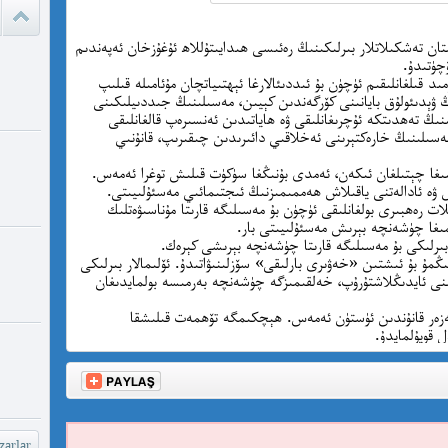
ئادالەتس
قىلامدۇ؟
تان تەشكىلاتلار بىرلىكىنىڭ رەئىسى ھىدايىتۇللاھ ئۇغۇزخان ئەپەندىم
چۈتىدۇ.
د قىلغانلىقىم ئۈچۈن بۇ ئىددىئالارغا ئېھتىياتچان مۇئامىلە قىلىپ
 ۋېدىئولۇق بايانىنى كۆرگەندىن كېيىن، مەسىلىنىڭ جىددىيلىكىنى
watch?
نىڭ تەھدىتكە ئۇچرىغانلىقى ۋە ھاياتىدىن ئەنسىرەپ قالغانلىقى
yU...
مەسىلىنىڭ خارەكتېرىنى ئەخلاقىي دائىرىدىن چىقىرىپ، قانۇنىي
ا چېتىلغان ئىكەن، ئەمدى بۇنىڭغا سۈكۈت قىلىش توغرا ئەمەس.
چىقىش يو
ۋە ئادالەتنى ياقىلاش ھەممىمىزنىڭ ئىجتىمائىي مەسئۇلىيىتى.
غايە ، م
ت رەھبىرى بولغانلىقى ئۈچۈن بۇ مەسىلىگە قارىتا مۇناسىۋەتلىك
ىغا چۈشەنچە بېرىش مەسئۇلىيىتى بار.
شۆھ
بىرلىكى بۇ مەسىلىگە قارىتا چۈشەنچە بېرىشى كېرەك.
نىڭمۇ بۇ ئىشتىن «خەۋىرى بارلىقى» سۆزلىنىۋاتىدۇ. ئۆلىمالار بىرلىكى
خەيىر خ
نى ئايدىڭلاشتۇرۇپ، خەلقىمىزگە چۈشەنچە بەرمىسە بولمايدىغان
شۆھرەت ھ
ينەزەر قانۇندىن ئۈستۈن ئەمەس. ھېچكىمگە تۆھمەت قىلىشقا
قويۇلمايدۇ.
arlar