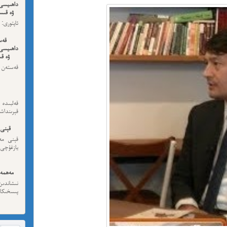
داھىيسى
ۋە قىسس
ئەڭ ئاخى
قەس
داھىيسى
ۋە قى
قەستەن 
داھىيسى
قەلبىد
قېرىنداش
قېنى 
قېنى مەن
يازغۇچى:
مەھمەت
نىشاندى
پىسخىكا ئى
مە