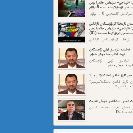
: «نېتاجى» سۇبھاس چاندرا بوس
ىدىن ئۇيغۇرلارغا ھىسسە 8-بۆلۈم
ئاپتورى: مىركامىل كاشغەرىي 8 - بۆلۈم:
رقى قەسەم — ...
تەن تارىخقا كۆمۈۋېتىلگەن ئازادلىق
: «نېتاجى» سۇبھاس چاندرا بوس
سسىدىن ئۇيغۇرلارغا ھىسسە (01)
تارىخقا كۆمۈۋېتىلگەن ئازادلىق
: «نېتاجى» سۇبھاس...
قەلبىدە ئازادلىق ئوتى ئۆچمىگەن
قېرىنداشلىرىمغا خوش خەۋەر
ە ئازادلىق ئوتى ئۆچمىگەن
لىرىمغا خوش خەۋەر! ...
مەن ئارزۇ قىلغان تەشكىلاتلىرىمىز؟
 ئارزۇ قىلغان تەشكىلاتلىرىمىز؟
 مىر كامىل كا...
 ئىمىن: نىشاندىن قايغان نەفرەت
ن قايغان نەفرەت مەھمەت ئىمىن
لىمىدا «D...
مەت ئىمىن : ئادالەتسىزلىك ئازابى
كىشىلەرنى ئادالەتلىك قىلامدۇ؟