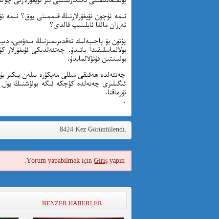
نىمە ئۈچۈن ئۇيغۇرلارنىڭ قىممىتى يوق؟ نىمە ئۈچ
ئەرزان مالغا ئايلىنىپ قالدى؟
پۈتۈن بۇ پاجىيەلىك تەقدىرىمىزنىڭ سەۋەبى، دى
بولالماسلىقىدا ياتىدۇ. چەتئەلدىكى ئۇيغۇرلار 
بولىشتىن قۇتۇلالمايدۇ.
چەتئەلدە ھەقىقى مىللى مەپكۇرە بىلەن پىكىر يۈر
ئىگىلىرى چەتەلدە كۈچكە ئىگە بولۇشنىڭ يول خ
تۇرماقتا.
.
8424 Kez Görüntülendi.
Yorum yapabilmek için
Giriş
yapın.
BENZER HABERLER