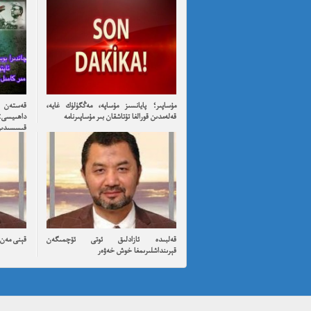
مۇساپىر؛ پايانسىز مۇساپە، مەڭگۈلۈك غايە،
قەستەن ت
قەلەمدىن قورالغا تۇتاشقان بىر مۇساپىرنامە
داھىيسى:
قىسسىدىن ئۇ
قەلبىدە ئازادلىق ئوتى ئۆچمىگەن
قېنى مەن ئ
قېرىنداشلىرىمغا خوش خەۋەر