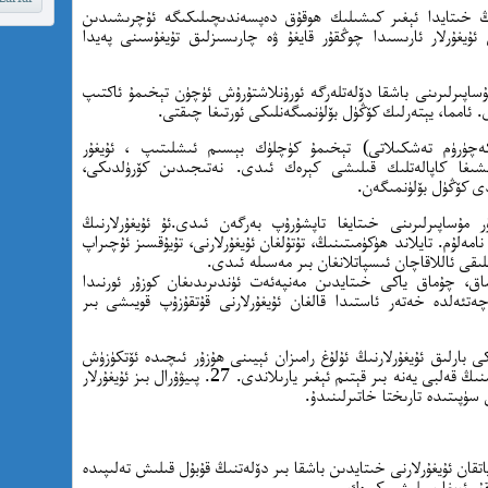
ڭ خىتايدا ئېغىر كىشىلىك ھوقۇق دەپسەندىچىلىكىگە ئۇچرىشىدىن
ئۇيغۇرلار ئارىسىدا چوڭقۇر قايغۇ ۋە چارىسىزلىق تۇيغۇسىنى پەيدا
ر مۇساپىرلىرىنى باشقا دۆلەتلەرگە ئورۇنلاشتۇرۇش ئۈچۈن تېخىمۇ ئاكتىپ
ئامما، يېتەرلىك كۆڭۈل بۆلۈنمىگەنلىكى ئورتىغا چىقتى.
چۈرۈم تەشكىلاتى) تېخىمۇ كۈچلۈك بېسىم ئىشلىتىپ ، ئۇيغۇر
شىشىغا كاپالەتلىك قىلىشى كېرەك ئىدى. نەتىجىدىن كۆرۈلدىكى،
دى كۆڭۈل بۆلۈنمىگەن.
دىن ئارتۇق ئۇيغۇر مۇساپىرلىرىنى خىتايغا تاپشۇرۇپ بەرگەن ئىدى.ئۇ ئۇيغۇرلارنىڭ
مەلۇم. تايلاند ھۈكۈمىتىنىڭ، تۇتۇلغان ئۇيغۇرلارنى، تۇيۇقسىز ئۇچىراپ
نلىقى ئاللاقاچان ئىسپاتلانغان بىر مەسىلە ئىدى.
ماق، چۇماق ياكى خىتايدىن مەنپەئەت ئۈندىرىدىغان كوزۇر ئورنىدا
ەتئەلدە خەتەر ئاستىدا قالغان ئۇيغۇرلارنى قۇتقۇزۇپ قويىشى بىر
 بارلىق ئۇيغۇرلارنىڭ ئۇلۇغ رامىزان ئېيىنى ھۇزۇر ئىچىدە ئۆتكۈزۈش
ئارزۇ ۋە ھىسسىياتىغا زەھەر تۆكتى. ئۇيغۇر مىللىتىنىڭ قەلبى يەنە بىر قېتىم ئېغىر يارىلاندى. 27. پىيۋۇرال بىز ئۇيغۇرلار
سۈپىتىدە تارىختا خاتىرلىنىدۇ.
ىلدىن بىرى قاماقتا ياتقان ئۇيغۇرلارنى خىتايدىن باشقا بىر دۆلەتنىڭ قۇبۇل قىلىش تەلىپىدە
قۇر ئويغا سېلىشى كېرەك.