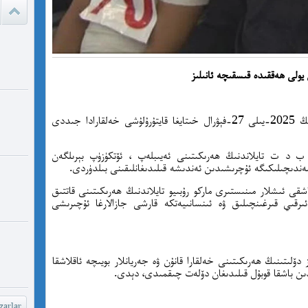
ئادالەتس
قىلامدۇ؟
watch?
يولى ھەققىدە قىسقىچە ئانىلىز
yU...
تايلاندتا 11 يىلغا يېقىن قامالغان 40 ئۇيغۇرنىڭ 2025-يىلى 27-فېۋرال خىتايغا قايتۇرۇلۇشى خەلقارادا جىددى
چىقىش يو
غايە ، م
 د ت تايلاندنىڭ ھەرىكىتىنى ئەيىبلەپ ، ئۆتكۈزۈپ بېرىلگەن
شۆھ
ەندىچىلىكىگە ئۇچرىشىدىن ئەندىشە قىلىدىغانلىقىنى بىلدۈردى.
تاشقى ئىشلار مىنىستىرى ماركو رۇبىيو تايلاندنىڭ ھەرىكىتىنى قاتتىق
خەيىر خ
 ئىرقىي قىرغىنچىلىق ۋە ئىنسانىيەتكە قارشى جازالارغا ئۇچىرىشى
شۆھرەت ھ
ز دۆلىتىنىڭ ھەرىكىتىنى خەلقارا قانۇن ۋە جەريانلار بويىچە ئاقلاشقا
arlar