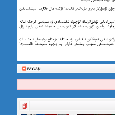
ۈن ئۇيغۇرلار بەزى دۆلەتلەر ئالدىدا تۆكمە مال قاتارىدا سېتىلىدىغان
ياسپورادىكى ئۇيغۇرلارنىڭ كۈچلۈك ئىقتىسادى ۋە سىياسى كۈچكە ئىگە
كۈچلۈك بولماي تۇرۇپ، باشقىلار تەرىپىدىن خەجلىنىدىغان پارچە پۇل
گىزىدىغان تەپەككۈر ئىگىلىرى ۋە خىتايغا مۇھتاج بولمىغان ئىختىسات
ەرىتىسىنى سىزىپ چىقىش ھاياتى بىر ۋەزىپە سۈپىتىدە ئالدىمىزدا