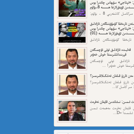
: «نېتاجى» سۇبھاس چاندرا بوس
ىدىن ئۇيغۇرلارغا ھىسسە 8-بۆلۈم
ئاپتورى: مىركامىل كاشغەرىي 8 - بۆلۈم:
رقى قەسەم — ...
تەن تارىخقا كۆمۈۋېتىلگەن ئازادلىق
: «نېتاجى» سۇبھاس چاندرا بوس
سسىدىن ئۇيغۇرلارغا ھىسسە (01)
تارىخقا كۆمۈۋېتىلگەن ئازادلىق
: «نېتاجى» سۇبھاس...
قەلبىدە ئازادلىق ئوتى ئۆچمىگەن
قېرىنداشلىرىمغا خوش خەۋەر
ە ئازادلىق ئوتى ئۆچمىگەن
لىرىمغا خوش خەۋەر! ...
مەن ئارزۇ قىلغان تەشكىلاتلىرىمىز؟
 ئارزۇ قىلغان تەشكىلاتلىرىمىز؟
 مىر كامىل كا...
 ئىمىن: نىشاندىن قايغان نەفرەت
ن قايغان نەفرەت مەھمەت ئىمىن
لىمىدا «D...
مەت ئىمىن : ئادالەتسىزلىك ئازابى
كىشىلەرنى ئادالەتلىك قىلامدۇ؟