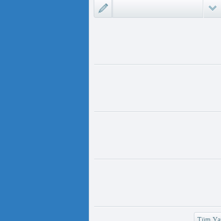
ىزلىك ئازابى كىشىلەرنى ئادالەتلىك
 مەمەت ئ...
ئۇيغۇر ئانىلار تورى ۋە دىلدار ئەزىز
https://www.youtube.com/
v=UKKoUwAET
مۇئەللىم- چىقىش يولىمىز بارمۇ
لىمىز بارمۇ ؟ مۇئەللىم كىم بىر
ەقسەت...
رەت ھوشۇر- خەيىر خوش، ئەركىن
ئاسىيا رادىيوسى
وش، ئەركىن ئاسىيا رادىيوسى!
وشۇر ...
Tüm Yaz