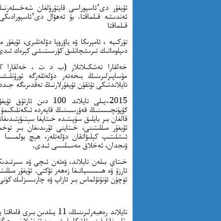
ئۇيغۇر دى’ئاسپوراسى قايتۇرۇلغان شەخسلەرنى
ئەندىشە قىلماقتا. بۇ ئەھۋال دى’ئاسپورادىكى 
قىلماقتا
تۈركىيە ، ئامېرىكا ۋە ياۋروپا دۆلەتلىرى، ئۇيغۇ
دىپلوماتىك تىرىشچانلىق كۆرسىتىشى كېرەك ئىدى. 
خەلقارا تەشكىلاتلار (ب د ت ، خەلقارا كە
مۇساپىرلىرىنىڭ بىخەتەر دۆلەتلەرگە ئورۇنلى
تايلاندتىكى تۇتقۇن ئۇيغۇرلارنىڭ تەقدىرىگە جىد
2015-يىلى تايلاند 100 
كۆپۈنچىسىنىڭ قەۋرىسىنىڭ قايەردە ئىكەنلىكىمۇ نا
قالغان بىر بايلىق سۈپىتىدە خىتايغا سېتىۋېتىدىغا
ئۇيغۇر مىللىتىنى، خىتاينى ئۇرىدىغان بىر توخ
ئىشلىتىپ كېلىۋاتقان دۆلەتلەر، ھېچ بولمىسا چ
ۋىجدان، ئەخلاق مەسىلىسى ئىدى.
خىتاي بىلەن تايلاند، ۋەتەن ئىچى ۋە سىرتىدىكى
ئۈچۈن ئۇنۇتۇلماس بىر ئازاپ ۋە چارىسىزلىك كۈنى 
تايلاند رەھبەرلىرىنىڭ، 11 ي
بۇلمىغانلىقىنى ئاشكارىلىشى بىز ئۇيغۇرلارنى چوڭ