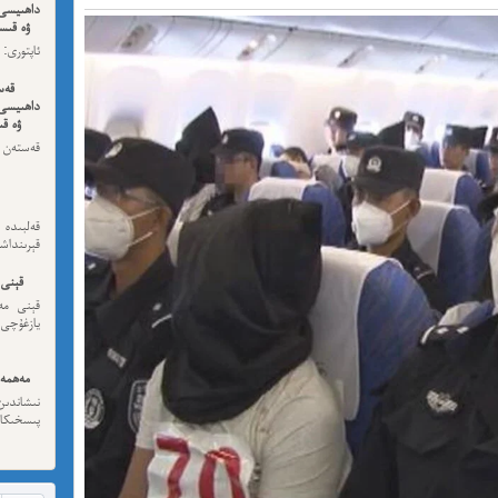
داھىيسى
ۋە قىسس
ئەڭ ئاخى
قەس
داھىيسى
ۋە قى
قەستەن 
داھىيسى
قەلبىد
قېرىنداش
قېنى 
قېنى مەن
يازغۇچى:
مەھمەت
نىشاندى
پىسخىكا ئى
مە