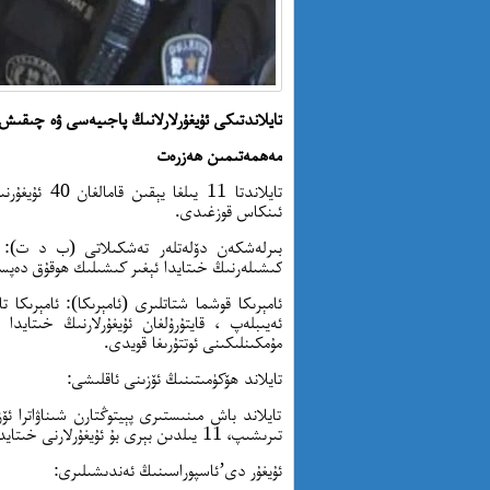
تايلاندتىكى ئۇيغۇرلارلانىڭ پاجىيەسى ۋە چىقىش 
مەھمەتىمىن ھەزرەت
ئىنكاس قوزغىدى.
بىرلەشكەن دۆلەتلەر تەشكىلاتى (ب د ت): ب
كىشىلەرنىڭ خىتايدا ئېغىر كىشىلىك ھوقۇق دەپس
ئامېرىكا قوشما شتاتلىرى (ئامېرىكا): ئامېرىكا 
ئەيىبلەپ ، قايتۇرۇلغان ئۇيغۇرلارنىڭ خىتايدا
مۇمكىنلىكىنى ئوتتۇرىغا قويدى.
تايلاند ھۆكۈمىتىنىڭ ئۆزىنى ئاقلىشى:
تايلاند باش مىنىستىرى پېيتوڭتارن شىناۋاترا ئۆ
تىرىشىپ، 11 يىلدىن بېرى بۇ ئۇيغۇرلارنى خىتايدىن باشقا قوبۇل قىلىدىغان دۆلەت چىقمىدى، دېدى.
ئۇيغۇر دى’ئاسپوراسىنىڭ ئەندىشىلىرى: