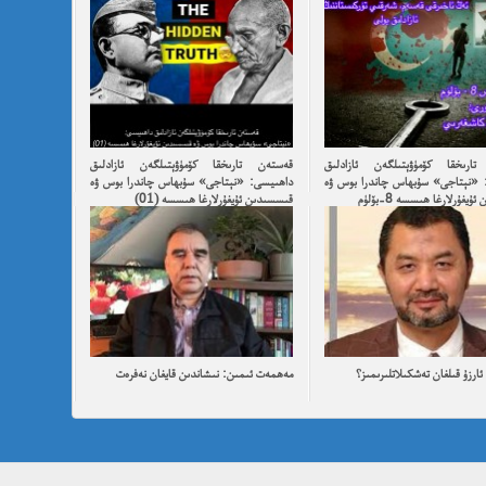
ارىخقا كۆمۈۋېتىلگەن ئازادلىق
قەستەن تارىخقا كۆمۈۋېتىلگەن ئازادلىق
 «نېتاجى» سۇبھاس چاندرا بوس ۋە
داھىيسى: «نېتاجى» سۇبھاس چاندرا بوس ۋە
يغۇرلارغا ھىسسە 8-بۆلۈم
قىسسىدىن ئۇيغۇرلارغا ھىسسە (01)
ارزۇ قىلغان تەشكىلاتلىرىمىز؟
مەھمەت ئىمىن: نىشاندىن قايغان نەفرەت