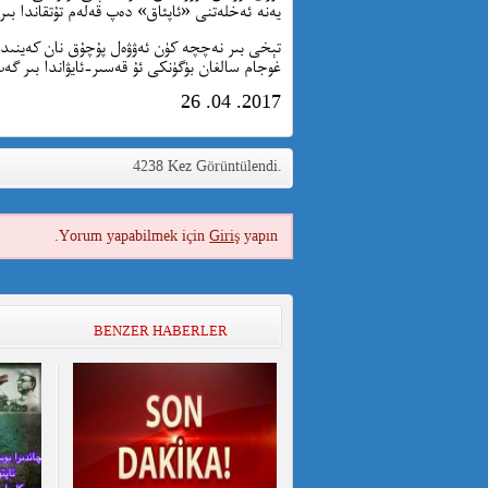
يەنە ئەخلەتنى «ئاپئاق» دەپ قەلەم تۇتقاندا بىر
تېخى بىر نەچچە كۈن ئەۋۋەل پۇچۇق نان كەينىدى
غوجام سالغان بۈگۈنكى ئۇ قەسىر-ئايۋاندا بىر گەپ
2017. 04. 26
4238 Kez Görüntülendi.
Yorum yapabilmek için
Giriş
yapın.
BENZER HABERLER