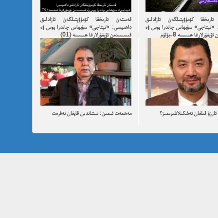
ارىخقا كۆمۈۋېتىلگەن ئازادلىق
قەستەن تارىخقا كۆمۈۋېتىلگەن ئازادلىق
 «نېتاجى» سۇبھاس چاندرا بوس ۋە
داھىيسى: «نېتاجى» سۇبھاس چاندرا بوس ۋە
يغۇرلارغا ھىسسە 8-بۆلۈم
قىسسىدىن ئۇيغۇرلارغا ھىسسە (01)
ارزۇ قىلغان تەشكىلاتلىرىمىز؟
مەھمەت ئىمىن: نىشاندىن قايغان نەفرەت