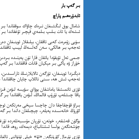
بىر گەپ بار
ئابدۇرەھىم پاراچ
شامال يوق لىڭشىغان تىرەك چاۋاك سوققاندا بىر 
ئىشەك يا ئات بىلىپ بىلمەي قېچىر تۇغقاندا بىر 
سۈيى زۇمرەت كەبى ئاققان، بېلىقلار ئوينىغان دەري
ئەجەپ بىر ھالكى، سەن كەلسەڭ لېيىپ ئاققاندا 
جىمى ئەل ئۇيقۇدا ياتقان قارا تۈن پەيتىدە بىردىن
خۇراز ۋە ياكى بىر مېكيان قانات قاققاندا بىر گەپ 
دېڭىزدا ئوينىغان، ئۈزگەن تالايلارنىڭ ئاراسىدىن،
ئەجەپ ئىش ھە، سىنى تاللاپ چايان چاققاندا بى
ئۆزى ئاتمىشقا ياماشقان بوۋاي سۆيسە لىۋەن قىزن
ياقا چىشلەپ تۇرۇپ قالماڭ، لىۋەن ياققاندا بىر گ
بىراۋ قۇچقاچقا دان چاچسا سېخى مەرتكەن ئوچۇ
كۆرۈڭ خانەسىدە پەيلەر، چېچىلغان داندا بىر گەپ
بۈگۈن قەشقەر، خوتەن، تۇرپان مۇسىبەتلەردە تۇرغا
چۈشەنگەن بولسا ئىشتانباغ، دېمەك، روھ، قاندا ب
ئۆزى نۇرمال كۆرۈنگەن «ئۇ» خېلى ئۈنۋاننى ئالغانل