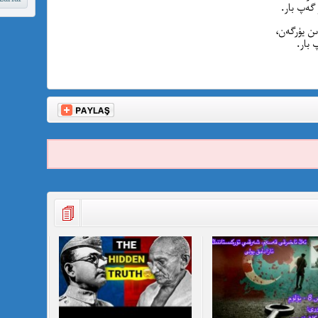
 گەپ بار.
ن يۈرگەن،
 بار.