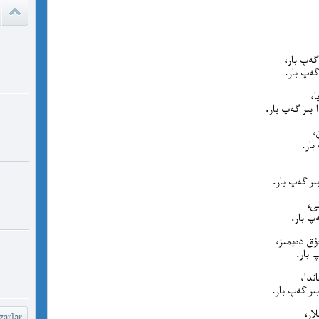
ئادالەتس
قىلامدۇ؟
گەپ بار،
گەپ بار.
watch?
yU...
ا،
بىر گەپ بار.
چىقىش يو
،
غايە ، م
بار.
شۆھ
ر گەپ بار.
خەيىر خ
ى،
شۆھرەت ھ
ەپ بار.
ق دەيمىز،
 بار.
ندا،
ىر گەپ بار.
ار،
arlar