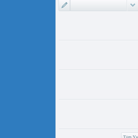
ىزلىك ئازابى كىشىلەرنى ئادالەتلىك
 مەمەت ئ...
ئۇيغۇر ئانىلار تورى ۋە دىلدار ئەزىز
https://www.youtube.com/
v=UKKoUwAET
مۇئەللىم- چىقىش يولىمىز بارمۇ
لىمىز بارمۇ ؟ مۇئەللىم كىم بىر
ەقسەت...
رەت ھوشۇر- خەيىر خوش، ئەركىن
ئاسىيا رادىيوسى
وش، ئەركىن ئاسىيا رادىيوسى!
وشۇر ...
Tüm Yaz