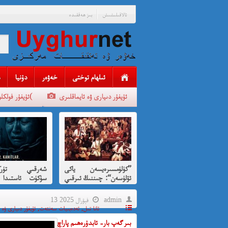
ئالاقىلىشىش
بىز ھەققىدە
ئىلھام توختى
خەۋەر
دۇنيا
ئۇيغۇر دىيارى ۋە ئايماقلىرى
ئۇيغۇر فولكلورلىرى(
”كۈلۈمسىرەيسەن ياكى
شەرقىي تۈركى
ئۆلۈسەن“: چىننىڭ ئىرقىي
سۈكۈت ئاستىدا 
قىرغىنچىلىقنى
بېرىلغان ئى
كۈلۈمسىرەش ئارقىلىق
قىرغىنچىلىق
admin
13 فېۋرال 2025
پەردىلەش ئويۇنى
ئانا تىل
,
ئەدەبىيات سەنئەت
,
ئۇيغۇر دىيارى ۋە 
بىر گەپ بار- ئابدۇرەھىم پاراچ