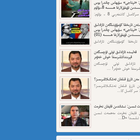
: «نېتاجى» سۇبھاس چاندرا بوس
ىدىن ئۇيغۇرلارغا ھىسسە 8-بۆلۈم
ئاپتورى: مىركامىل كاشغەرىي 8 - بۆلۈم:
رقى قەسەم — ...
تەن تارىخقا كۆمۈۋېتىلگەن ئازادلىق
: «نېتاجى» سۇبھاس چاندرا بوس
سسىدىن ئۇيغۇرلارغا ھىسسە (01)
تارىخقا كۆمۈۋېتىلگەن ئازادلىق
: «نېتاجى» سۇبھاس...
قەلبىدە ئازادلىق ئوتى ئۆچمىگەن
قېرىنداشلىرىمغا خوش خەۋەر
ە ئازادلىق ئوتى ئۆچمىگەن
لىرىمغا خوش خەۋەر! ...
مەن ئارزۇ قىلغان تەشكىلاتلىرىمىز؟
 ئارزۇ قىلغان تەشكىلاتلىرىمىز؟
 مىر كامىل كا...
 ئىمىن: نىشاندىن قايغان نەفرەت
ن قايغان نەفرەت مەھمەت ئىمىن
لىمىدا «D...
مەت ئىمىن : ئادالەتسىزلىك ئازابى
كىشىلەرنى ئادالەتلىك قىلامدۇ؟