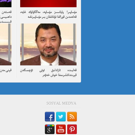
مۇساپىر؛ پايانسىز مۇساپە، مەڭگۈلۈك غايە،
قەستەن ت
قەلەمدىن قورالغا تۇتاشقان بىر مۇساپىرنامە
داھىيسى:
قىسسىدىن ئۇ
قەلبىدە ئازادلىق ئوتى ئۆچمىگەن
قېنى مەن ئ
قېرىنداشلىرىمغا خوش خەۋەر
SOSYAL MEDYA