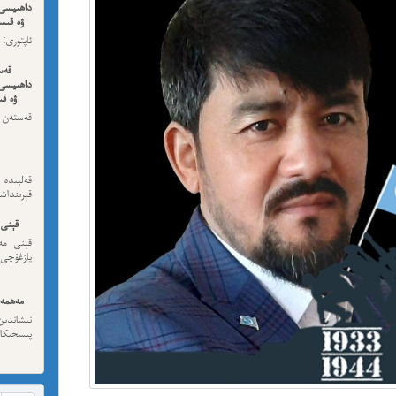
داھىيسى
ۋە قىسس
ئەڭ ئاخى
قەس
داھىيسى
ۋە قى
قەستەن 
داھىيسى
قەلبىد
قېرىنداش
قېنى 
قېنى مەن
يازغۇچى:
مەھمەت
نىشاندى
پىسخىكا ئى
مە