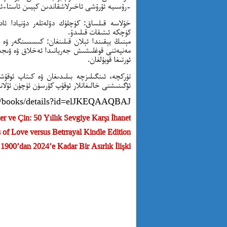
-رۇسىيە ئۇرۇشى ئاخىرلاشقاندىن كېيىن ئاستا-ئاس
خۇلاسە قىلساق: كۈچلۈك دۆلەتلەر دۇنيادا ئا
كۈچكە ئىتىقات قىلىدۇ.
مەنپەتنى قوغلىشىش جەريانىدا ئەخلاق ۋە ۋىجدانن
ئورتىغا قويۇلغان.
تۈركچە، ئىنگىلىزچە بىلىدىغان ۋە كىتاپ ئوقۇشقا
ئۆگىنىشنى خالىغانلار ئوقۇپ كۆرسۈن ئۈچۈن ئۇلان
ore/books/details?id=elJKEQAAQBAJ
er ve Çin: 50 Yıllık Sevgiye Karşı İhanet
s of Love versus Betrrayal
Kindle Edition
1900’dan 2024’e Kadar Bir Asırlık İlişki