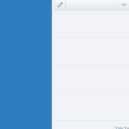
لىمىدا «D...
مەت ئىمىن : ئادالەتسىزلىك ئازابى
كىشىلەرنى ئادالەتلىك قىلامدۇ؟
ىزلىك ئازابى كىشىلەرنى ئادالەتلىك
 مەمەت ئ...
ئۇيغۇر ئانىلار تورى ۋە دىلدار ئەزىز
https://www.youtube.com/
v=UKKoUwAET
مۇئەللىم- چىقىش يولىمىز بارمۇ
لىمىز بارمۇ ؟ مۇئەللىم كىم بىر
ەقسەت...
رەت ھوشۇر- خەيىر خوش، ئەركىن
ئاسىيا رادىيوسى
وش، ئەركىن ئاسىيا رادىيوسى!
وشۇر ...
Tüm Yaz