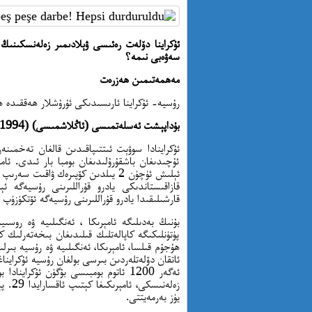
ئۇكراينا دۆلەت رەئىسى ۋېلادىمىر زەلەنسكىنىڭ
سەۋەبى نىمە؟
مەھمەتىمىن ھەزرەت
رۇسيە- ئۇكراينا ئارىسىدىكى ئۇرۇشلار ھەققىدە 
بۇداپېشت ئەسلەتمىسى (ئاڭلاشمىسى) (1994-يىلى 12-ئاينىڭ 5-كۈنى)
ئۇچىدىغان باشقۇرۇلىدىغان بومبا بار ئىدى. ئامېر
ئېلىش ئۈچۈن 2 يىلدىن كۆپىرەك ۋاقىت
قازاقىستاندىكى يادرو قۇراللىرىنى رۇسيەگە ئ
قارشىلىقىدا يادرو قۇراللىرىنى رۇسيەگە ئۆتكۈزۈپ
بۇنىڭ بەدىلىگە ئامېرىكا ، ئەنگىلىيە ۋە روسىي
پۈتۈنلىكىگە كاپالەتلىك قىلىدىغان بىخەتەرلىك 
ھۇجۇم قىلسا، ئامېرىكا، ئەنگىلىيە ۋە رۇسيە بىرلى
ئاتقان دۆلەتلەردىن بىرسى بولغان رۇسيە ئۇكراين
ئەگەر 1200 ئاتوم بومبىسى بۇگۈن ئۇكرا
زەلەن
يۈز بەرمەيتتى.