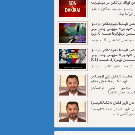
ن قورالغا تۇتاشقان بىر مۇساپىرنامە
 پايانسىز مۇساپە، مەڭگۈلۈك غايە،
قورالغا تۇتا...
تەن تارىخقا كۆمۈۋېتىلگەن ئازادلىق
: «نېتاجى» سۇبھاس چاندرا بوس
ىدىن ئۇيغۇرلارغا ھىسسە 8-بۆلۈم
ئاپتورى: مىركامىل كاشغەرىي 8 - بۆلۈم:
رقى قەسەم — ...
تەن تارىخقا كۆمۈۋېتىلگەن ئازادلىق
: «نېتاجى» سۇبھاس چاندرا بوس
سسىدىن ئۇيغۇرلارغا ھىسسە (01)
تارىخقا كۆمۈۋېتىلگەن ئازادلىق
: «نېتاجى» سۇبھاس...
قەلبىدە ئازادلىق ئوتى ئۆچمىگەن
قېرىنداشلىرىمغا خوش خەۋەر
ە ئازادلىق ئوتى ئۆچمىگەن
لىرىمغا خوش خەۋەر! ...
مەن ئارزۇ قىلغان تەشكىلاتلىرىمىز؟
 ئارزۇ قىلغان تەشكىلاتلىرىمىز؟
 مىر كامىل كا...
 ئىمىن: نىشاندىن قايغان نەفرەت
ن قايغان نەفرەت مەھمەت ئىمىن