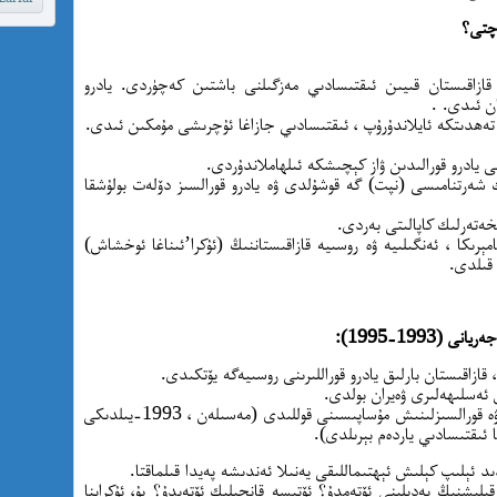
ەچتى؟
گەن قازاقىستان قىيىن ئىقتىسادىي مەزگىلنى باشتىن كەچۈردى. يادرو
ان ئىدى. .
ا تەھدىتكە ئايلاندۇرۇپ ، ئىقتىسادىي جازاغا ئۇچرىشى مۇمكىن ئىدى.
نى يادرو قورالىدىن ۋاز كېچىشكە ئىلھاملاندۇردى.
سلىك شەرتنامىسى (نپت) گە قوشۇلدى ۋە يادرو قورالسىز دۆلەت بولۇشقا
ىخەتەرلىك كاپالىتى بەردى.
امېرىكا ، ئەنگىلىيە ۋە روسىيە قازاقىستاننىڭ (ئۇكرا’ئىناغا ئوخشاش)
 قىلدى.
1993-1995):
 ئەسلىھەلىرى ۋەيران بولدى.
ئامېرىكا قازاقىستانغا ئىقتىسادىي ياردەم بەردى ۋە قورالسىزلىنىش مۇساپىسىنى قوللىدى (مەسىلەن ، 1993-يىلدىكى
ا ئىقتىسادىي ياردەم بېرىلدى).
د ئېلىپ كېلىش ئېھتىماللىقى يەنىلا ئەندىشە پەيدا قىلماقتا.
ن ئايرىلىپ قېلىشنىڭ بەدىلىنى ئۆتەمدۇ؟ ئۆتىسە قانچىلىك ئۆتەيدۇ؟ بۇ، ئۇكراينا