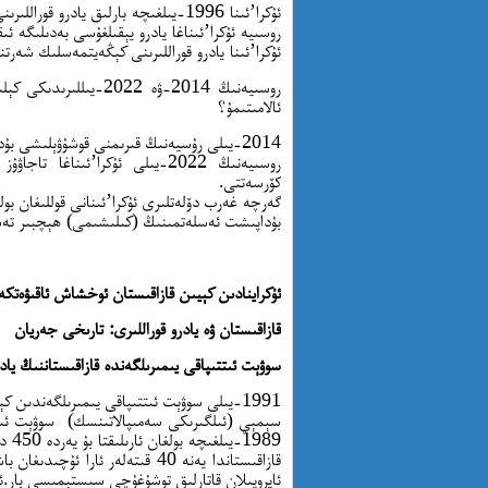
ئۇكرا’ئىنا 1996-يىلغىچە بارلىق يادرو قوراللىرىنى رۇسىيەگە يۆتكىدى.
روسىيە ئۇكرا’ئىناغا يادرو يېقىلغۇسى بەدىلىگە ئ
ئۇكرا’ئىنا يادرو قوراللىرىنى كېڭەيتمەسلىك شەرت
روسىيەنىڭ 2014-ۋە 22
ئالامىتىمۇ؟
2014-يىلى رۇسيەنىڭ قىرىمنى قوشۇۋېلىشى بۇداپېشت ئەسلەتمىسىگە بىۋاسىتە خىلاپلىق قىلغانلىق.
روسىيەنىڭ 2022-يىلى ئۇكرا’ئىن
كۆرسەتتى.
گەرچە غەرب دۆلەتلىرى ئۇكرا’ئىنانى قوللىغان بول
بۇداپىشت ئەسلەتمىنىڭ (كىلىشىمى) ھېچبىر تە
ئۇكراينادىن كېيىن قازاقىستان ئوخشاش ئاقىۋەتك
قازاقىستان ۋە يادرو قوراللىرى: تارىخى جەريان
سوۋېت ئىتتىپاقى يىمىرىلگەندە قازاقىستاننىڭ يا
1991-يىلى سوۋېت ئىتتىپاقى يىمىرىلگەندىن كېيىن ، قازاقىستاننىڭ تەخمىنەن 1400 يادرو ئوق بېشى بار ئىدى.
1989-يىلغىچە بولغان ئارىلىقتا بۇ يەردە 450 دىن ئارتۇق يادرو سىنىقى ئېلىپ بېرىلغان.
ئايروپىلان قاتارلىق توشۇغۇچى سىستېمىسى بار.