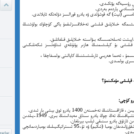
پىسخىكا ئى
ىقتىسادىي ياردەم بەردى.
نامىسى (نپت) گە قوشۇلدى ۋە يادرو قورالسىز دۆلەتكە ئايلاندى.
مە
20-يىللىرىدىكى كېلىشىمگە خىلاپلىق قىلىشى ئەخلاقسىزلىقمۇ ياكى كۈچلۈك بولۇشنىڭ
ئادالەتس
قىلامدۇ؟
اغا تاجاۋۇز قىلىشى بۇ كېلىشىمنىڭ ھازىر پۈتۈنلەي ئىناۋەتسىز ئىكەنلىكىنى
سىمۇ ، ئەمما ھەربىي ئارىلىشىشنىڭ كاپالىتى بولمىغاچقا ،
watch?
سىرى بولمىدى.
yU...
چىقىش يو
ە قېلىشى مۇمكىنمۇ؟
غايە ، م
شۆھ
درو كۈچى:
خەيىر خ
شۆھرەت ھ
سېمېي (ئىلگىرىكى سەمىپالاتىنسك) سوۋېت ئىتتىپاقىنىڭ ئەڭ چوڭ يادرو سىناق مەيدانىنىڭ بىرى. 1949-يىلدىن
قازاقىستاندا يەنە 40 قىتەلەر ئارا ئۇچىدىغان باشقۇرۇلىدىغان بومبا (ئىكبم) ۋە تۇ-95 ئىستراتېگىيىلىك بومباردىمانچى
ئىدى.
arlar