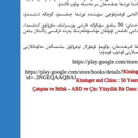
تا ئورتىغا چىقىدىغان بىر مەسىلە بولۇپ قالىدۇ.
دالەتنى قوغدۇغۇچى سۈپىتىدە ئورتىغا چىقسىمۇ، كۈچكە ئىشىنىدۇ،
مېنىڭ يېقىندا ئېلان قىلىنغان: كىسسىنگەر ۋە خىتاي: 50 يىللىق سۆيگۈگە قارشى يۈزسىزلىك، ماۋزۇلۇق كىتابىمدا،
ى تامامەن ئۇنۇتقان مۇناسىۋەتلەرنىڭ پەردە ئارقىسى پاكىتلار بىلەن
 قىزىقىدىغان، بۇلۇپمۇ ئۇيغۇرلار توغرۇلۇق بىلىنمىگەن مەلۇماتلارنى
مىلارنى قوشۇپ قويدۇم:
https://play.google.com/st
https://play.google.com/store/books/details?
Kissing
id=-3NGEQAAQBAJ
Kissinger and China: : 50 Year
Çatışma ve İttifak – ABD ve Çin: Yüzyıllık Bir Dans: 