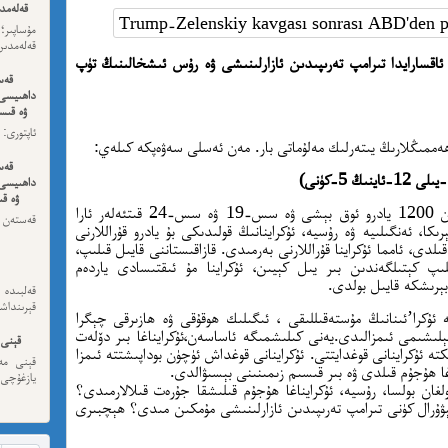
قەلەمدى
مۇساپىر؛
قەلەمدىن 
 ئاقسارايدا تىرامپ تەرىپىدىن ئازارلىنىشى ۋە رۇس ئىشخالىنىڭ تۈپ
قەس
داھىيسى
ۋە قىسس
ھەممىڭلارىڭ يىتەرلىك مەلۇماتى بار. مەن ئەسلى سەۋەپكە كىلەي:
ئەڭ ئاخى
قەس
داھىيسى
ۋە قى
ئۇكراينادا سوۋېت ئىتتىپاقىدىن قالغان تەخمىنەن 1200 يادرو ئوق بېشى ۋە سس-19 ۋە سس-24 قىتئەلەر ئارا
قەستەن 
ىكا، ئەنگىلىيە ۋە رۇسيە، ئۇكراينانىڭ قولىدىكى بۇ يادرو قۇراللارنى
داھىيسى
 سەرىپ قىلدى، ئامما ئۇكراينا قۇراللارنى بەرمىدى. قازاقىستاننى قايىل قىلىپ،
ېلىپ كېتىلگەندىن بىر يىل كېيىن، ئۇكراينا مۇ ئىقتىسادى ياردەم
 بېرىشكە قايىل بولدى.
قەلبىد
قېرىنداش
ە ئۇكرا’ئىنانىڭ مۇستەقىللىقى ، ئىگىلىك ھوقۇقى ۋە ھازىرقى چېگرا
كېلىشىمى ئىمزالىدى.يەنى كىلىشمىگە ئاساسەن،ئۇكرايناغا بىر دۆلەت
قېنى 
كتە ئۇكراينانى قوغدايتتى. ئۇكراينانى قوغداش ئۈچۈن بوداپىشتتە ئىمزا
قېنى مەن
اغا ھۇجۇم قىلدى ۋە بىر قىسىم زىمىنىنى بېسىۋالدى.
يازغۇچى:
ينادا بولغان بولسا، رۇسيە، ئۇكرايناغا ھۇجۇم قىلىشقا جۇرەت قىلالارمىدى؟
ىسكى، ئامېرىكىغا كېتىپ ئاقسارايدا 29. پېۋۇرال كۈنى تىرامپ تەرىپىدىن ئازارلىنىشى مۇمكىن مىدى؟ ھېچبىرى
مەھمەت
نىشاندى