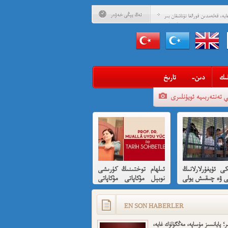
ئەڭ يېڭى خەۋەر
يە، قەلەمدىن قورالغا تۇتاشقان بىر
مۇساپىرنامە
ادلىق داھىيسى: «نېتاجى» سۇبھاس
 ئۇيغۇرلارغا ھىسسە 8-بۆلۈم
ادلىق داھىيسى: «نېتاجى» سۇبھاس
ىدىن ئۇيغۇرلارغا ھىسسە (01)
ىگەن قېرىنداشلىرىمغا خوش خەۋەر
ىك
-دىن
تارىخ
ەن ئارزۇ قىلغان تەشكىلاتلىرىمىز؟
ي تەنتەربىيە ئويۇنلىرى
ئىمىن: نىشاندىن قايغان نەفرەت
بى كىشىلەرنى ئادالەتلىك قىلامدۇ؟
ۇيغۇر ئانىلار تورى ۋە دىلدار ئەزىز
مۇئەللىم- چىقىش يولىمىز بارمۇ
كى ئۇيغۇرلارلانىڭ
ئىلھام توختىنىڭ كۈرىشى
ر خوش، ئەركىن ئاسىيا رادىيوسى
ى ۋە چىقىش يولى
نوبېل مۇكاپاتى مۇكاپاتى
قىسقىچە ئانىلىز
بىلەن شەرەپلەندۈرۈشكە
لايىقتۇر
EN SON HABERLER
ر؛ پايانسىز مۇساپە، مەڭگۈلۈك غايە،