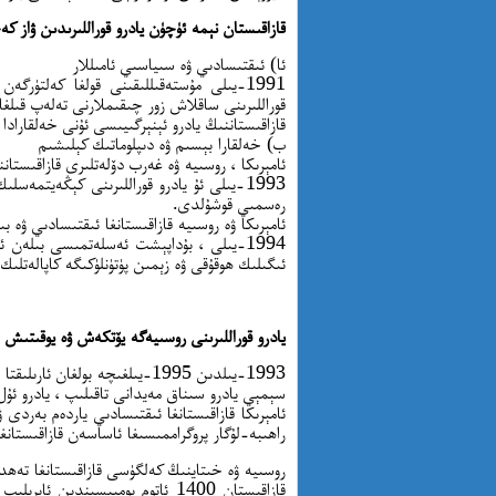
قازاقىستان نېمە ئۈچۈن يادرو قوراللىرىدىن ۋاز ك
ئا) ئىقتىسادىي ۋە سىياسىي ئامىللار
1991-يىلى مۇستەقىللىقىنى قولغا كەلتۈر
قوراللىرىنى ساقلاش زور چىقىملارنى تەلەپ قىلغ
قازاقىستاننىڭ يادرو ئېنېرگىيىسى ئۇنى خەلقاراد
ب) خەلقارا بېسىم ۋە دىپلوماتىك كېلىشىم
ئامېرىكا ، روسىيە ۋە غەرب دۆلەتلىرى قازاقىستان
1993-يىلى ئۇ يادرو قوراللىرىنى كېڭەيتمە
رەسمىي قوشۇلدى.
ئامېرىكا ۋە روسىيە قازاقىستانغا ئىقتىسادىي ۋە ب
1994-يىلى ، بۇداپېشت ئەسلەتمىسى بىلەن ئ
ئىگىلىك ھوقۇقى ۋە زېمىن پۈتۈنلۈكىگە كاپالەتلىك
يادرو قوراللىرىنى روسىيەگە يۆتكەش ۋە يوقىتىش جەريانى (
1993-يىلدىن 1995-يىلغىچە بولغان ئارىلىقتا ، قازاقىستان بارلىق يادرو قوراللىرىنى روسىيەگە يۆتكىدى.
سېمېي يادرو سىناق مەيدانى تاقىلىپ ، يادرو ئۇل
راھىبە-لۇگار پروگراممىسىغا ئاساسەن قازاقىستانغ
روسىيە ۋە خىتاينىڭ كەلگۈسى قازاقىستانغا تەھدى
قازاقىستان 1400 ئاتوم بومبىسىندى