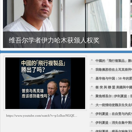
维吾尔学者伊力哈木获颁人权奖
中國的「飛行複製品」勝
嗎？
我敬佩那些在土耳其崇拜
基辛格与中国：50 年的
衝 突 與 聯 盟 美國與中
關係
聚焦维吾尔 | 伊利夏提
大一统情结使魏京生失去理
伊利夏提：在自责与内疚
https://www.youtube.com/watch?v=p1zIhzrNGQE...
伊利夏提：消失在集中营
伊利夏提：维吾尔种族灭