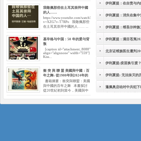
伊利夏提：在自责与内
我敬佩那些在土耳其崇拜中國
的人……
伊利夏提：消失在集中
https://www.youtube.com/watch?
v=XZG7v-T7RPo 我敬佩那些
在土耳其崇拜中國的人…… ...
伊利夏提：维吾尔种族
基辛格与中国：50 年的爱与背
伊利夏提：满目苍夷202
叛
[caption id="attachment_8088"
北京证维族医生遭判20
align="alignnone" width="559"]
Kiss...
伊利夏提:疫苗换引渡
起的突厥大旗只是幌子
衝 突 與 聯 盟 美國與中國：百
伊利夏提: 无法抹灭的
年之舞: 從1900年到2024年的
在？自造东伊运，栽赃
百年關係
書籍摘要：衝突與聯盟：美國
（五）
與中國的百年之舞 本書探討
蓬佩奥启动对中共犯下
從20世紀初到當今，美國與中
查！维吾尔人当年是如
國之間錯綜複雜的...
中国法理基础还在？|