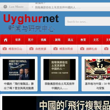
羞愧嗎？
Last Minute
我敬佩那些在土耳其崇拜中國的人……
基辛格与中国：50 年的爱与背叛
衝 突 與 聯 盟 美國與中國：百年之舞: 從1900年到2024
年的百年關係
聚焦维吾尔 | 伊利夏提：我为什么要学汉语
世界
照片
视频
. 新闻
观点
教育
文艺
文
大一统情结使魏京生失去理智 / 伊利夏提
维吾尔江山
自然资源
维吾尔民俗
婚葬礼俗
伊利夏提：在自责与内疚中的挣扎
伊利夏提：消失在集中营的红衣女孩
伊利夏提：维吾尔种族灭绝
伊利夏提：满目苍夷2020，难见彼岸2021
中國的「飛行複製品」勝
我敬佩那些在土耳其崇拜
基辛格与中国：50 
出了嗎？普京與馬克龍應
中國的人……
与背叛
該感到羞愧嗎？