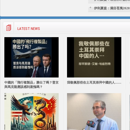
伊利夏提：满目苍夷2020
LATEST NEWS
中國的「飛行複製品」勝出了嗎？普京
我敬佩那些在土耳其崇拜中國的人……
與馬克龍應該感到羞愧嗎？