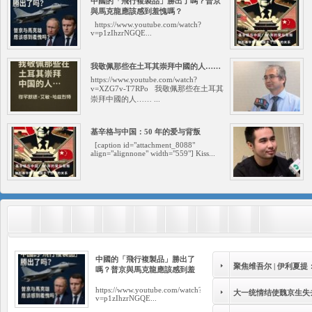
中國的「飛行複製品」勝出了嗎？普京
與馬克龍應該感到羞愧嗎？
https://www.youtube.com/watch?
v=p1zIhzrNGQE...
我敬佩那些在土耳其崇拜中國的人……
https://www.youtube.com/watch?
v=XZG7v-T7RPo 我敬佩那些在土耳其
崇拜中國的人…… ...
基辛格与中国：50 年的爱与背叛
[caption id="attachment_8088"
align="alignnone" width="559"] Kiss...
中國的「飛行複製品」勝出了
聚焦维吾尔 | 伊利夏
嗎？普京與馬克龍應該感到羞
愧嗎？
https://www.youtube.com/watch?
大一统情结使魏京生失去
v=p1zIhzrNGQE...