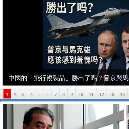
我敬佩那些在土耳其崇拜中國的人……
1
2
3
4
5
6
7
8
9
10
11
12
13
14