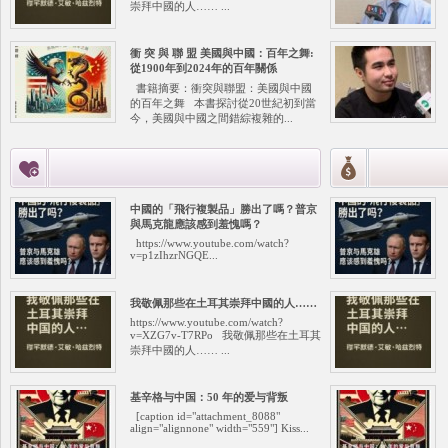
崇拜中國的人…… ...
衝 突 與 聯 盟 美國與中國：百年之舞:
從1900年到2024年的百年關係
書籍摘要：衝突與聯盟：美國與中國
的百年之舞 本書探討從20世紀初到當
今，美國與中國之間錯綜複雜的...
中國的「飛行複製品」勝出了嗎？普京
與馬克龍應該感到羞愧嗎？
https://www.youtube.com/watch?
v=p1zIhzrNGQE...
我敬佩那些在土耳其崇拜中國的人……
https://www.youtube.com/watch?
v=XZG7v-T7RPo 我敬佩那些在土耳其
崇拜中國的人…… ...
基辛格与中国：50 年的爱与背叛
[caption id="attachment_8088"
align="alignnone" width="559"] Kiss...