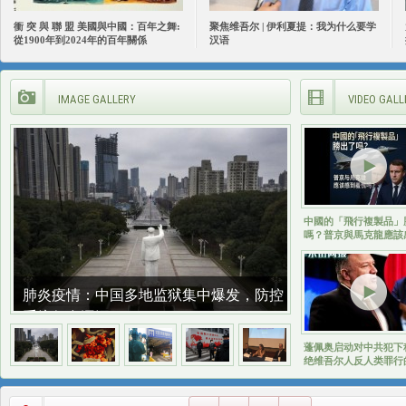
衝 突 與 聯 盟 美國與中國：百年之舞:
聚焦维吾尔 | 伊利夏提：我为什么要学
從1900年到2024年的百年關係
汉语
IMAGE GALLERY
VIDEO GALL
中國的「飛行複製品」
嗎？普京與馬克龍應該
愧嗎？
肺炎疫情：中国多地监狱集中爆发，防控
系统仍存漏洞
蓬佩奥启动对中共犯下
绝维吾尔人反人类罪行
查！维吾尔人当年是如
入的？五族共和为基础
中国法理基础还在？|