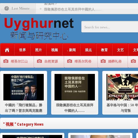
羞愧嗎？
Last Minute
我敬佩那些在土耳其崇拜中國的人……
基辛格与中国：50 年的爱与背叛
衝 突 與 聯 盟 美國與中國：百年之舞: 從1900年到2024
年的百年關係
聚焦维吾尔 | 伊利夏提：我为什么要学汉语
世界
照片
视频
. 新闻
观点
教育
文艺
文
大一统情结使魏京生失去理智 / 伊利夏提
维吾尔江山
自然资源
维吾尔民俗
婚葬礼俗
伊利夏提：在自责与内疚中的挣扎
伊利夏提：消失在集中营的红衣女孩
伊利夏提：维吾尔种族灭绝
伊利夏提：满目苍夷2020，难见彼岸2021
中國的「飛行複製品」勝
我敬佩那些在土耳其崇拜
基辛格与中国：50 
出了嗎？普京與馬克龍應
中國的人……
与背叛
該感到羞愧嗎？
" 视频 " Category News