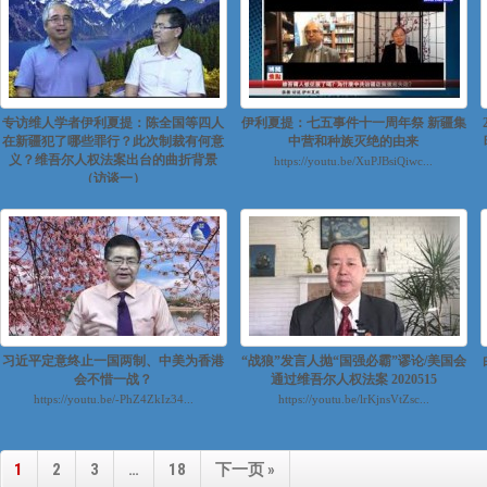
专访维人学者伊利夏提：陈全国等四人
伊利夏提：七五事件十一周年祭 新疆集
在新疆犯了哪些罪行？此次制裁有何意
中营和种族灭绝的由来
义？维吾尔人权法案出台的曲折背景
https://youtu.be/XuPJBsiQiwc...
（访谈一）
https://youtu.be/pB3V4WkD2p0
https://youtu.be/0nnW1PAKY...
习近平定意终止一国两制、中美为香港
“战狼”发言人抛“国强必霸”谬论/美国会
会不惜一战？
通过维吾尔人权法案 2020515
https://youtu.be/-PhZ4ZkIz34...
https://youtu.be/lrKjnsVtZsc...
1
2
3
…
18
下一页 »