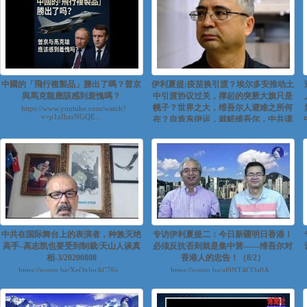
中國的「飛行複製品」勝出了嗎？普京
伊利夏提:疫苗换引渡？埃尔多安推动土
與馬克龍應該感到羞愧嗎？
中引渡协议过关，撑起的突厥大旗只是
幌子？世界之大，维吾尔人避难之所何
https://www.youtube.com/watch?
v=p1zIhzrNGQE...
在？自造东伊运，栽赃维吾尔，中共谎
言永不休｜东土西天（五）
https://www.youtube.com/watch?
v=Z99hVkXr8kw&feature=yout...
中共在国际舞台上的表演者，种族灭绝
专访伊利夏提二：今日新疆明日香港！
高手–高志凯也要受到制裁/天山人谈真
必须反抗否则就是集中营——维吾尔对
相-3/20200808
香港人的忠告！（8/2）
https://youtu.be/XeOxlmAC76s...
https://youtu.be/al9NT4COa0A...