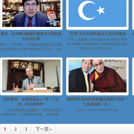
夏明：如何解决新疆问题事关中国民族
“东突”分子利用民族主义进行的煽动
生存的大事
作者：吴孝刚，中央民族大学 传统人类学
较少考虑文化的政治性,克鲁伯和克拉克洪
最近一个时期来，中国政府在新疆地区采取
曾对1871 年至1951 年...
的高压政策引发西方媒体的广泛关注。有媒
体披露，当局在新疆设立“再教育营...
伊利夏提：全球维吾尔人“同一个步
期待郭文贵先生帮新疆的同胞讨回来一
伐，共同的呼声”
个真相的那一天！
https://youtu.be/4x9s9-6Ueqg...
5月5日是维吾尔花帽节。全世界维吾尔
人都将在这一天身穿民族服饰、头戴花帽，
互致问候、欢歌笑语，共庆...
1
2
3
下一页 »