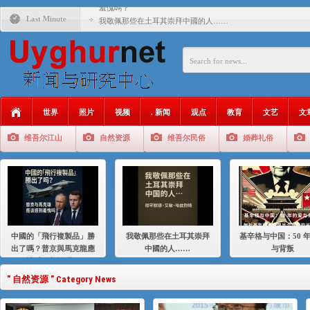
羞愧嗎？
Last Minute
我敬佩那些在土耳其崇拜中國的人……
基辛格与中国：50 年的爱与背叛
衝 突 與 聯 盟 美國與中國：百年之舞: 從1900年到2024
年的百年關係
聚焦维吾尔 | 伊利夏提：我为什么要学汉语
世界
照片
视频
. 新闻
观点
教育
文艺
文
大一统情结使魏京生失去理智 / 伊利夏提
维吾尔江山
自然资源
维吾尔民俗
婚葬礼俗
伊利夏提：在自责与内疚中的挣扎
伊利夏提：消失在集中营的红衣女孩
伊利夏提：维吾尔种族灭绝
伊利夏提：满目苍夷2020，难见彼岸2021
中國的「飛行複製品」勝
我敬佩那些在土耳其崇拜
基辛格与中国：50 
出了嗎？普京與馬克龍應
中國的人……
与背叛
該感到羞愧嗎？
" 自然资源 " Category News