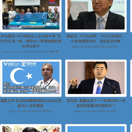
伊利夏提“2019维吾尔人走出集中营”系
陳破空: 川习会在即，中共大使透风：
列节目 第一集：维吾尔人带着枷锁的演
中南海最害怕的，竟然是这件事
出和过春节
https://youtu.be/8M33KvyNCVk...
https://youtu.be/Msb9ZwBCMeU 伊利夏
提“2019维吾尔人走出集中营”系列节目 第
二集：世维...
诸夏之声-采访东突厥斯坦独立运动主要
郭宝胜: 新疆会是下一个科索沃吗？种
参与人-伊利夏提
族清洗新疆何时能终结？
https://youtu.be/WsLV7qJ0Teo...
https://youtu.be/7S0NnY-vBJ0...