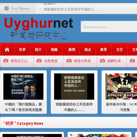
羞愧嗎？
Last Minute
我敬佩那些在土耳其崇拜中國的人……
基辛格与中国：50 年的爱与背叛
衝 突 與 聯 盟 美國與中國：百年之舞: 從1900年到2024
年的百年關係
聚焦维吾尔 | 伊利夏提：我为什么要学汉语
世界
照片
视频
. 新闻
观点
教育
文艺
文
大一统情结使魏京生失去理智 / 伊利夏提
维吾尔江山
自然资源
维吾尔民俗
婚葬礼俗
伊利夏提：在自责与内疚中的挣扎
伊利夏提：消失在集中营的红衣女孩
伊利夏提：维吾尔种族灭绝
伊利夏提：满目苍夷2020，难见彼岸2021
中國的「飛行複製品」勝
我敬佩那些在土耳其崇拜
基辛格与中国：50 
出了嗎？普京與馬克龍應
中國的人……
与背叛
該感到羞愧嗎？
" 经济 " Category News