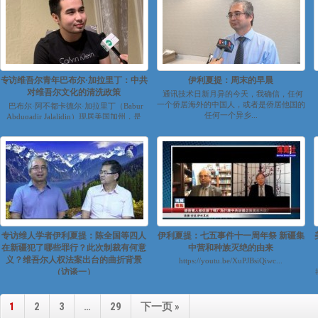
专访维吾尔青年巴布尔·加拉里丁：中共
伊利夏提：周末的早晨
对维吾尔文化的清洗政策
通讯技术日新月异的今天，我确信，任何
一个侨居海外的中国人，或者是侨居他国的
巴布尔·阿不都卡德尔·加拉里丁（Babur
任何一个异乡...
Abduqadir Jalalidin）现居美国加州，是
一...
专访维人学者伊利夏提：陈全国等四人
伊利夏提：七五事件十一周年祭 新疆集
在新疆犯了哪些罪行？此次制裁有何意
中营和种族灭绝的由来
义？维吾尔人权法案出台的曲折背景
https://youtu.be/XuPJBsiQiwc...
（访谈一）
https://youtu.be/pB3V4WkD2p0
https://youtu.be/0nnW1PAKY...
1
2
3
…
29
下一页 »