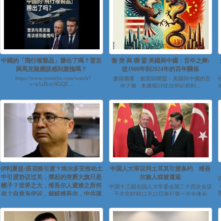
中國的「飛行複製品」勝出了嗎？普京
衝 突 與 聯 盟 美國與中國：百年之舞:
與馬克龍應該感到羞愧嗎？
從1900年到2024年的百年關係
https://www.youtube.com/watch?
書籍摘要：衝突與聯盟：美國與中國的百
v=p1zIhzrNGQE...
年之舞 本書探討從20世紀初到...
伊利夏提:疫苗换引渡？埃尔多安推动土
中国人大审议同土耳其引渡条约 维吾
中引渡协议过关，撑起的突厥大旗只是
尔族人或被遣返
幌子？世界之大，维吾尔人避难之所何
中国十三届全国人大常委会第二十四次会议
在？自造东伊运，栽赃维吾尔，中共谎
于北京时间12月22日举行第一次全体会
议。消息显示，受国务院委托，外交部副部
言永不休｜东土西天（五）
长...
https://www.youtube.com/watch?
v=Z99hVkXr8kw&feature=yout...