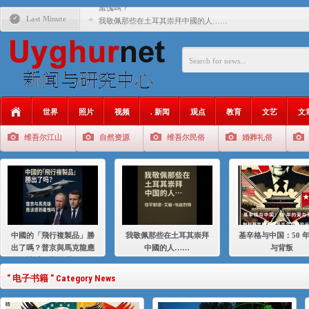
羞愧嗎？
Last Minute
我敬佩那些在土耳其崇拜中國的人……
基辛格与中国：50 年的爱与背叛
衝 突 與 聯 盟 美國與中國：百年之舞: 從1900年到2024
年的百年關係
聚焦维吾尔 | 伊利夏提：我为什么要学汉语
世界
照片
视频
. 新闻
观点
教育
文艺
文
大一统情结使魏京生失去理智 / 伊利夏提
维吾尔江山
自然资源
维吾尔民俗
婚葬礼俗
伊利夏提：在自责与内疚中的挣扎
伊利夏提：消失在集中营的红衣女孩
伊利夏提：维吾尔种族灭绝
伊利夏提：满目苍夷2020，难见彼岸2021
中國的「飛行複製品」勝
我敬佩那些在土耳其崇拜
基辛格与中国：50 
出了嗎？普京與馬克龍應
中國的人……
与背叛
該感到羞愧嗎？
" 电子书籍 " Category News