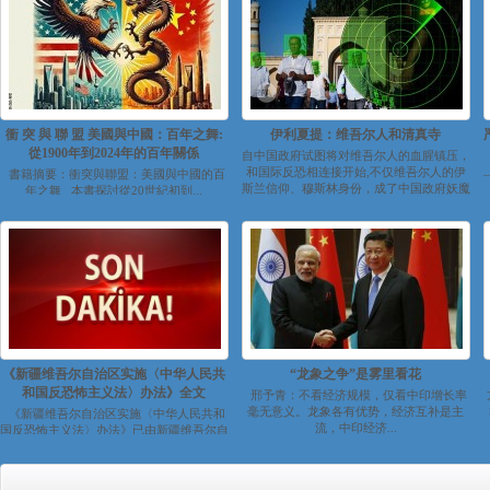
衝 突 與 聯 盟 美國與中國：百年之舞:
伊利夏提：维吾尔人和清真寺
從1900年到2024年的百年關係
自中国政府试图将对维吾尔人的血腥镇压，
和国际反恐相连接开始,不仅维吾尔人的伊
書籍摘要：衝突與聯盟：美國與中國的百
斯兰信仰、穆斯林身份，成了中国政府妖魔
年之舞 本書探討從20世紀初到...
化...
《新疆维吾尔自治区实施〈中华人民共
“龙象之争”是雾里看花
和国反恐怖主义法〉办法》全文
邢予青：不看经济规模，仅看中印增长率
毫无意义。龙象各有优势，经济互补是主
《新疆维吾尔自治区实施〈中华人民共和
流，中印经济...
国反恐怖主义法〉办法》已由新疆维吾尔自
治区第十二届人民代表大会常...