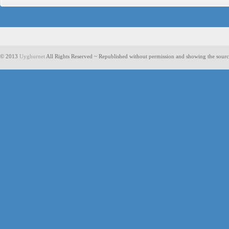
© 2013
Uyghurnet
All Rights Reserved ~ Republished without permission and showing the sourc