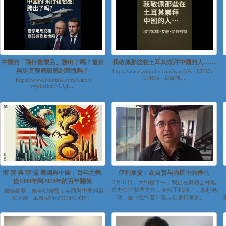
中國的「飛行複製品」勝出了嗎？普京
我敬佩那些在土耳其崇拜中國的人……
與馬克龍應該感到羞愧嗎？
https://www.youtube.com/watch?v=XZG7v-
T7RPo 我敬佩...
https://www.youtube.com/watch?
v=p1zIhzrNGQE...
衝 突 與 聯 盟 美國與中國：百年之舞:
伊利夏提：在自责与内疚中的挣扎
從1900年到2024年的百年關係
3月31日，大约是下午，我正在聚精会神地
在办公室整理文件，突然手机响了，拿起电
書籍摘要：衝突與聯盟：美國與中國的百
话，是《纽约客》杂志记者打来的。 ...
年之舞 本書探討從20世紀初到...