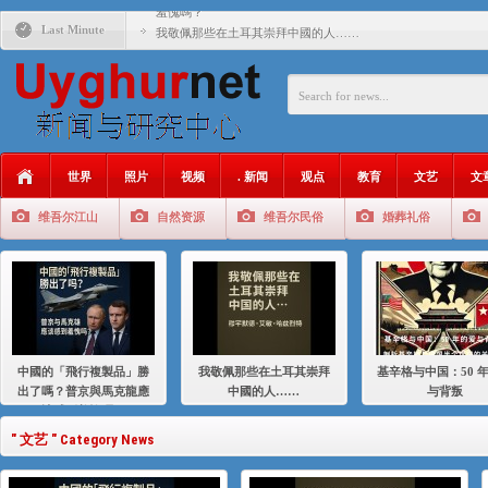
羞愧嗎？
Last Minute
我敬佩那些在土耳其崇拜中國的人……
基辛格与中国：50 年的爱与背叛
衝 突 與 聯 盟 美國與中國：百年之舞: 從1900年到2024
年的百年關係
聚焦维吾尔 | 伊利夏提：我为什么要学汉语
世界
照片
视频
. 新闻
观点
教育
文艺
文
大一统情结使魏京生失去理智 / 伊利夏提
维吾尔江山
自然资源
维吾尔民俗
婚葬礼俗
伊利夏提：在自责与内疚中的挣扎
伊利夏提：消失在集中营的红衣女孩
伊利夏提：维吾尔种族灭绝
伊利夏提：满目苍夷2020，难见彼岸2021
中國的「飛行複製品」勝
我敬佩那些在土耳其崇拜
基辛格与中国：50 
出了嗎？普京與馬克龍應
中國的人……
与背叛
該感到羞愧嗎？
" 文艺 " Category News