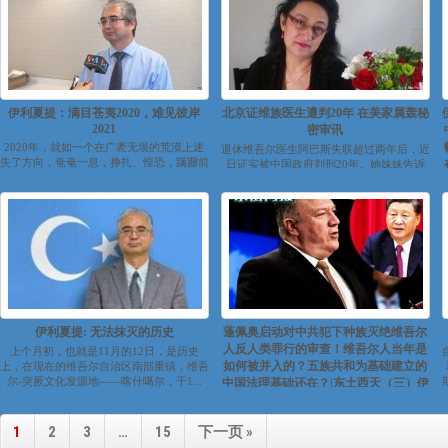
伊利夏提：满目苍夷2020，难见彼岸
北京证维族医生遭判20年 在美家属轰秘
2021
密审讯
2020年，就如一个在广袤无垠的荒漠上迷
退休维吾尔医生阿巴斯失联超过两年后，近
失了方向，奄奄一息，挣扎、惶恐，蹒跚前
日证实被中国政府判刑20年。她妹妹告诉
行的流浪汉；摇摇晃晃、渐行渐远，慢...
德国之声，她姐姐的遭遇证明，在中国没...
伊利夏提: 无法抹灭的历史
蓬佩奥启动对中共犯下种族灭绝维吾尔
人反人类罪行的审查！维吾尔人当年是
上个月初，也就是11月的12日，是历史
如何被并入的？五族共和为基础建立的
上，在现在的维吾尔自治区南部重镇，维吾
尔-突厥文化发源地——喀什噶尔，于1...
中国法理基础还在？|东土西天（三）伊
利夏提
https://youtu.be/9yLchhqHtrc...
1
2
3
…
15
下一页 »