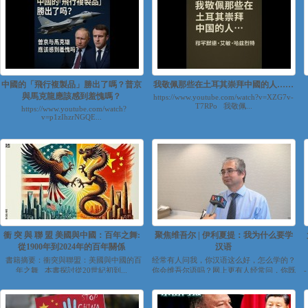
中國的「飛行複製品」勝出了嗎？普京
我敬佩那些在土耳其崇拜中國的人……
與馬克龍應該感到羞愧嗎？
https://www.youtube.com/watch?v=XZG7v-
T7RPo 我敬佩...
https://www.youtube.com/watch?
v=p1zIhzrNGQE...
衝 突 與 聯 盟 美國與中國：百年之舞:
聚焦维吾尔 | 伊利夏提：我为什么要学
從1900年到2024年的百年關係
汉语
書籍摘要：衝突與聯盟：美國與中國的百
经常有人问我，你汉语这么好，怎么学的？
年之舞 本書探討從20世紀初到...
你会维吾尔语吗？网上更有人经常问，你既
然那么反对中...