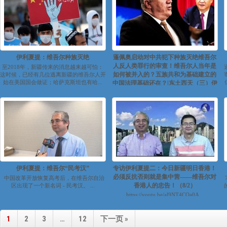
伊利夏提：维吾尔种族灭绝
蓬佩奥启动对中共犯下种族灭绝维吾尔
人反人类罪行的审查！维吾尔人当年是
至2018年，新疆传来的消息越来越可怕：
如何被并入的？五族共和为基础建立的
这时候，已经有几位逃离新疆的维吾尔人开
始在美国国会做证；哈萨克斯坦也有哈...
中国法理基础还在？|东土西天（三）伊
利夏提
https://youtu.be/9yLchhqHtrc...
伊利夏提：维吾尔“民考汉”
专访伊利夏提二：今日新疆明日香港！
必须反抗否则就是集中营——维吾尔对
中国改革开放恢复高考后，在维吾尔自治
香港人的忠告！（8/2）
区出现了一个新名词 - 民考汉。 ...
https://youtu.be/al9NT4COa0A...
1
2
3
…
12
下一页 »