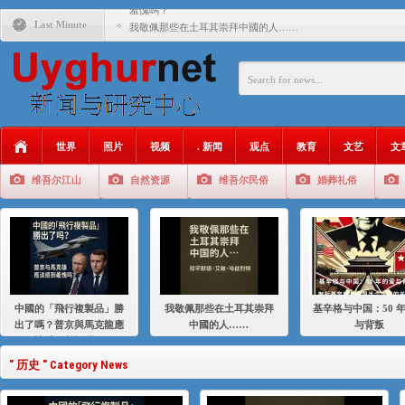
羞愧嗎？
Last Minute
我敬佩那些在土耳其崇拜中國的人……
基辛格与中国：50 年的爱与背叛
衝 突 與 聯 盟 美國與中國：百年之舞: 從1900年到2024
年的百年關係
聚焦维吾尔 | 伊利夏提：我为什么要学汉语
世界
照片
视频
. 新闻
观点
教育
文艺
文
大一统情结使魏京生失去理智 / 伊利夏提
维吾尔江山
自然资源
维吾尔民俗
婚葬礼俗
伊利夏提：在自责与内疚中的挣扎
伊利夏提：消失在集中营的红衣女孩
伊利夏提：维吾尔种族灭绝
伊利夏提：满目苍夷2020，难见彼岸2021
中國的「飛行複製品」勝
我敬佩那些在土耳其崇拜
基辛格与中国：50 
出了嗎？普京與馬克龍應
中國的人……
与背叛
該感到羞愧嗎？
" 历史 " Category News