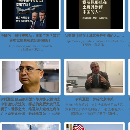
中國的「飛行複製品」勝出了嗎？普京
我敬佩那些在土耳其崇拜中國的人……
與馬克龍應該感到羞愧嗎？
https://www.youtube.com/watch?v=XZG7v-
T7RPo 我敬佩...
https://www.youtube.com/watch?
v=p1zIhzrNGQE...
伊利夏提:疫苗换引渡？埃尔多安推动土
伊利夏提：梦碎北京海关
中引渡协议过关，撑起的突厥大旗只是
自2016年年底起，海外大多数维吾尔人和
幌子？世界之大，维吾尔人避难之所何
家乡的联系被彻底切断了！ 有些维吾尔人
家庭因恐惧而自动切断了和海外...
在？自造东伊运，栽赃维吾尔，中共谎
言永不休｜东土西天（五）
https://www.youtube.com/watch?
v=Z99hVkXr8kw&feature=yout...