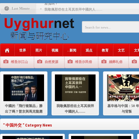
羞愧嗎？
Last Minute
我敬佩那些在土耳其崇拜中國的人……
基辛格与中国：50 年的爱与背叛
衝 突 與 聯 盟 美國與中國：百年之舞: 從1900年到2024
年的百年關係
聚焦维吾尔 | 伊利夏提：我为什么要学汉语
世界
照片
视频
. 新闻
观点
教育
文艺
文
大一统情结使魏京生失去理智 / 伊利夏提
维吾尔江山
自然资源
维吾尔民俗
婚葬礼俗
伊利夏提：在自责与内疚中的挣扎
伊利夏提：消失在集中营的红衣女孩
伊利夏提：维吾尔种族灭绝
伊利夏提：满目苍夷2020，难见彼岸2021
中國的「飛行複製品」勝
我敬佩那些在土耳其崇拜
基辛格与中国：50 
出了嗎？普京與馬克龍應
中國的人……
与背叛
該感到羞愧嗎？
" 中国外交 " Category News