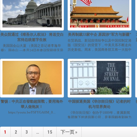
美众院通过《维吾尔人权法》 将送交白
美再制裁33家中企 原因涉“军方与新疆”
宫待总统签字生效
在贸易战、新冠疫情纷争以及中国拟制定港
版《国安法》的背景下，中美关系不断走向
美国国会山大厦 （美国之音记者李逸华
历史新低。周末，美国商务部又将一大批中
摄） 国会山 —本月14日在参议院获得无异
国...
议通过的《维吾尔人权政策法》星期...
警惕：中共正在發動超限戰，要用海外
中国驱逐美国《华尔街日报》记者的时
華人做炮灰！
机与世界舆论
https://youtu.be/FSFYGAflM_0...
《华尔街日报》创办于1889年，隶属新闻
集团旗下的道琼斯公司，是美国颇有影响力
的报纸。 中国外交部周三（2月1...
1
2
3
…
15
下一页 »