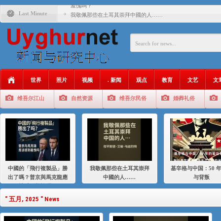
羞愧嗎？
Last Minute
我敬佩那些在土耳其崇拜中國的人……
基辛格与中国：50 年的爱与背叛
衝 突 與 聯 盟 美國與中國：百年之舞: 從1900年到2024
年的百年關係
聚焦维吾尔 | 伊利夏提：我为什么要学汉语
世界
照片
视频
. 新闻
观点
教育
文艺
文
大一统情结使魏京生失去理智 / 伊利夏提
维吾尔江山
自然资源
维吾尔民俗
婚葬礼俗
伊利夏提：在自责与内疚中的挣扎
伊利夏提：消失在集中营的红衣女孩
伊利夏提：维吾尔种族灭绝
伊利夏提：满目苍夷2020，难见彼岸2021
中國的「飛行複製品」勝
我敬佩那些在土耳其崇拜
基辛格与中国：50 
出了嗎？普京與馬克龍應
中國的人……
与背叛
該感到羞愧嗎？
" 五月, 2025 " News