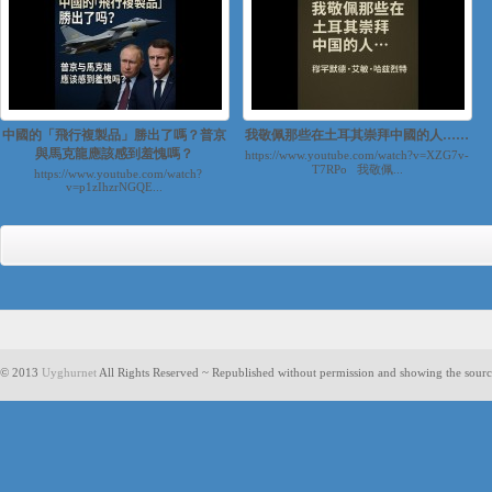
中國的「飛行複製品」勝出了嗎？普京
我敬佩那些在土耳其崇拜中國的人……
與馬克龍應該感到羞愧嗎？
https://www.youtube.com/watch?v=XZG7v-
T7RPo 我敬佩...
https://www.youtube.com/watch?
v=p1zIhzrNGQE...
© 2013
Uyghurnet
All Rights Reserved ~ Republished without permission and showing the sourc