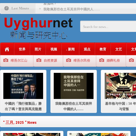
羞愧嗎？
Last Minute
我敬佩那些在土耳其崇拜中國的人……
基辛格与中国：50 年的爱与背叛
衝 突 與 聯 盟 美國與中國：百年之舞: 從1900年到2024
年的百年關係
聚焦维吾尔 | 伊利夏提：我为什么要学汉语
世界
照片
视频
. 新闻
观点
教育
文艺
文
大一统情结使魏京生失去理智 / 伊利夏提
维吾尔江山
自然资源
维吾尔民俗
婚葬礼俗
伊利夏提：在自责与内疚中的挣扎
伊利夏提：消失在集中营的红衣女孩
伊利夏提：维吾尔种族灭绝
伊利夏提：满目苍夷2020，难见彼岸2021
中國的「飛行複製品」勝
我敬佩那些在土耳其崇拜
基辛格与中国：50 
出了嗎？普京與馬克龍應
中國的人……
与背叛
該感到羞愧嗎？
" 三月, 2025 " News