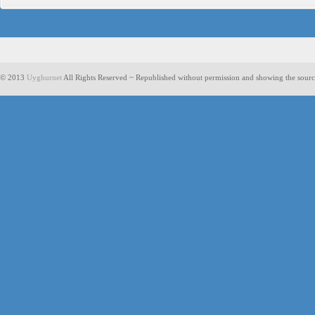
© 2013
Uyghurnet
All Rights Reserved ~ Republished without permission and showing the sourc