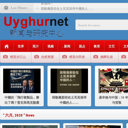
羞愧嗎？
Last Minute
我敬佩那些在土耳其崇拜中國的人……
基辛格与中国：50 年的爱与背叛
衝 突 與 聯 盟 美國與中國：百年之舞: 從1900年到2024
年的百年關係
聚焦维吾尔 | 伊利夏提：我为什么要学汉语
世界
照片
视频
. 新闻
观点
教育
文艺
文
大一统情结使魏京生失去理智 / 伊利夏提
维吾尔江山
自然资源
维吾尔民俗
婚葬礼俗
伊利夏提：在自责与内疚中的挣扎
伊利夏提：消失在集中营的红衣女孩
伊利夏提：维吾尔种族灭绝
伊利夏提：满目苍夷2020，难见彼岸2021
中國的「飛行複製品」勝
我敬佩那些在土耳其崇拜
基辛格与中国：50 
出了嗎？普京與馬克龍應
中國的人……
与背叛
該感到羞愧嗎？
" 六月, 2020 " News