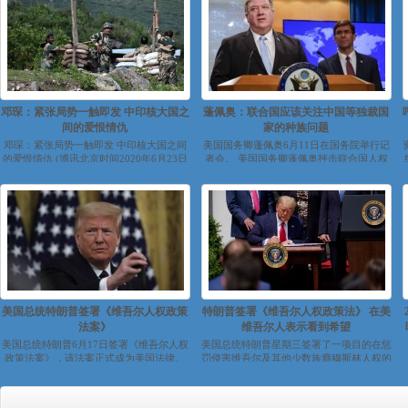
邓琛：紧张局势一触即发 中印核大国之
蓬佩奥：联合国应该关注中国等独裁国
间的爱恨情仇
家的种族问题
邓琛：紧张局势一触即发 中印核大国之间
美国国务卿蓬佩奥6月11日在国务院举行记
的爱恨情仇 (博讯北京时间2020年6月23日
者会。 美国国务卿蓬佩奥抨击联合国人权
来稿) ...
理事会针对美国种族问题通过的...
美国总统特朗普签署《维吾尔人权政策
特朗普签署《维吾尔人权政策法》 在美
法案》
维吾尔人表示看到希望
美国总统特朗普6月17日签署《维吾尔人权
美国总统特朗普星期三签署了一项目的在惩
政策法案》，该法案正式成为美国法律。
罚侵害维吾尔及其他少数族裔穆斯林人权的
特朗普当天发表声明强调，《维...
法案。世界维吾尔大会中国事务部主任伊...