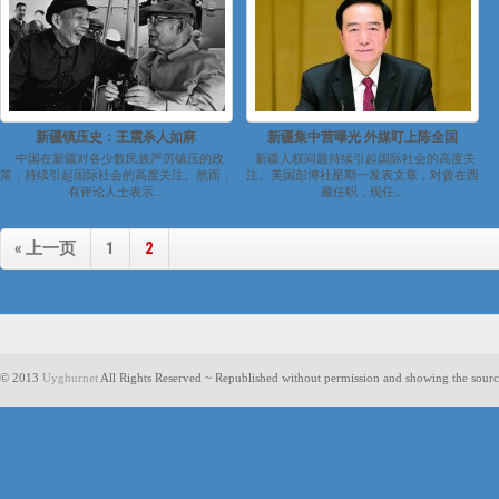
新疆镇压史：王震杀人如麻
新疆集中营曝光 外媒盯上陈全国
中国在新疆对各少数民族严厉镇压的政
新疆人权问题持续引起国际社会的高度关
策，持续引起国际社会的高度关注。然而，
注。美国彭博社星期一发表文章，对曾在西
有评论人士表示...
藏任职，现任...
« 上一页
1
2
© 2013
Uyghurnet
All Rights Reserved ~ Republished without permission and showing the sourc