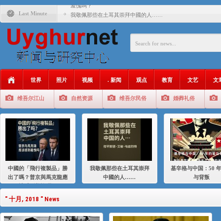
羞愧嗎？
Last Minute
我敬佩那些在土耳其崇拜中國的人……
基辛格与中国：50 年的爱与背叛
衝 突 與 聯 盟 美國與中國：百年之舞: 從1900年到2024
年的百年關係
聚焦维吾尔 | 伊利夏提：我为什么要学汉语
世界
照片
视频
. 新闻
观点
教育
文艺
文
大一统情结使魏京生失去理智 / 伊利夏提
维吾尔江山
自然资源
维吾尔民俗
婚葬礼俗
伊利夏提：在自责与内疚中的挣扎
伊利夏提：消失在集中营的红衣女孩
伊利夏提：维吾尔种族灭绝
伊利夏提：满目苍夷2020，难见彼岸2021
中國的「飛行複製品」勝
我敬佩那些在土耳其崇拜
基辛格与中国：50 
出了嗎？普京與馬克龍應
中國的人……
与背叛
該感到羞愧嗎？
" 十月, 2018 " News