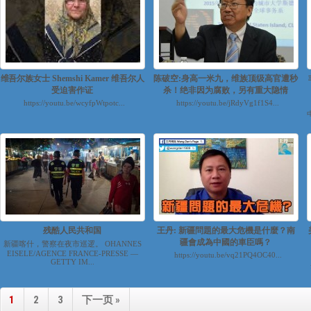
维吾尔族女士 Shemshi Kamer 维吾尔人
陈破空:身高一米九，维族顶级高官遭秒
受迫害作证
杀！绝非因为腐败，另有重大隐情
https://youtu.be/wcyfpWtpotc...
https://youtu.be/jRdyVg1f1S4...
残酷人民共和国
王丹: 新疆問題的最大危機是什麼？南
疆會成為中國的車臣嗎？
新疆喀什，警察在夜市巡逻。 OHANNES
EISELE/AGENCE FRANCE-PRESSE —
https://youtu.be/vq21PQ4OC40...
GETTY IM...
1
2
3
下一页 »