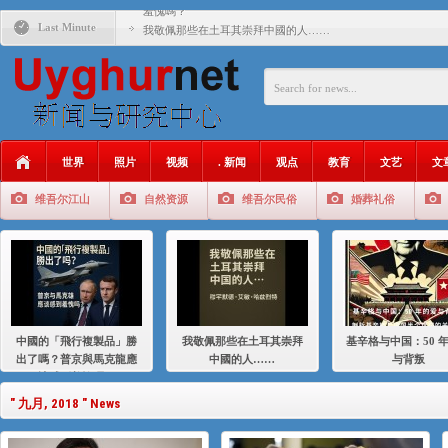
羞愧嗎？
Last Minute
我敬佩那些在土耳其崇拜中國的人……
基辛格与中国：50 年的爱与背叛
衝 突 與 聯 盟 美國與中國：百年之舞: 從1900年到2024
年的百年關係
聚焦维吾尔 | 伊利夏提：我为什么要学汉语
世界
照片
视频
. 新闻
观点
教育
文艺
文
大一统情结使魏京生失去理智 / 伊利夏提
维吾尔江山
自然资源
维吾尔民俗
婚葬礼俗
伊利夏提：在自责与内疚中的挣扎
伊利夏提：消失在集中营的红衣女孩
伊利夏提：维吾尔种族灭绝
伊利夏提：满目苍夷2020，难见彼岸2021
中國的「飛行複製品」勝
我敬佩那些在土耳其崇拜
基辛格与中国：50 
出了嗎？普京與馬克龍應
中國的人……
与背叛
該感到羞愧嗎？
" 九月, 2018 " News