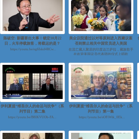
陈破空: 新疆要出大事！锁定10月22
美众议院通过以对等原则进入西藏议案
日，火车停载旅客，将载运的是？
否则禁止相关中国官员进入美国
https://youtu.be/eg6Iskd4RCw...
在流亡藏人聚居的印度达兰萨拉，藏族歌手
在欢迎美国议员代表团的仪式上唱歌
（2017年5月10日）。 ...
伊利夏提“维吾尔人的命运与抗争”（系
伊利夏提“维吾尔人的命运与抗争”（系
列节目）第二集
列节目）第一集
https://youtu.be/B8IKVUOb-FA...
https://youtu.be/sOFiWtk_0Ek...