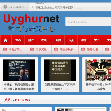
羞愧嗎？
Last Minute
我敬佩那些在土耳其崇拜中國的人……
基辛格与中国：50 年的爱与背叛
衝 突 與 聯 盟 美國與中國：百年之舞: 從1900年到2024
年的百年關係
聚焦维吾尔 | 伊利夏提：我为什么要学汉语
世界
照片
视频
. 新闻
观点
教育
文艺
文
大一统情结使魏京生失去理智 / 伊利夏提
维吾尔江山
自然资源
维吾尔民俗
婚葬礼俗
伊利夏提：在自责与内疚中的挣扎
伊利夏提：消失在集中营的红衣女孩
伊利夏提：维吾尔种族灭绝
伊利夏提：满目苍夷2020，难见彼岸2021
中國的「飛行複製品」勝
我敬佩那些在土耳其崇拜
基辛格与中国：50 
出了嗎？普京與馬克龍應
中國的人……
与背叛
該感到羞愧嗎？
" 八月, 2018 " News