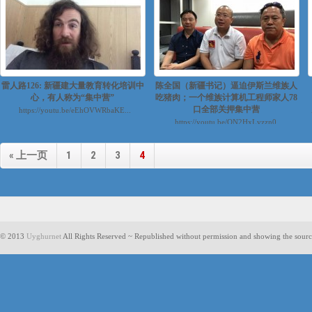
雷人路126: 新疆建大量教育转化培训中
陈全国（新疆书记）逼迫伊斯兰维族人
心，有人称为“集中营”
吃猪肉；一个维族计算机工程师家人78
口全部关押集中营
https://youtu.be/eEhOVWRbaKE...
https://youtu.be/QN2HxLvzzn0...
« 上一页
1
2
3
4
© 2013
Uyghurnet
All Rights Reserved ~ Republished without permission and showing the sourc