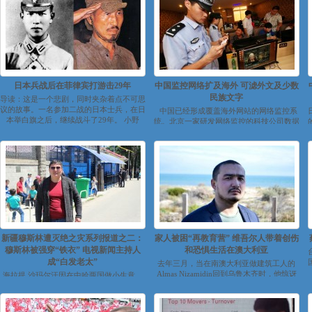
日本兵战后在菲律宾打游击29年
中国监控网络扩及海外 可滤外文及少数
民族文字
导读：这是一个悲剧，同时夹杂着点不可思
议的故事。一名参加二战的日本士兵，在日
中国已经形成覆盖海外网站的网络监控系
本举白旗之后，继续战斗了29年。 小野
统。北京一家研发网络监控的科技公司数据
田...
显示，其研发...
新疆穆斯林遭灭绝之灾系列报道之二：
家人被困“再教育营” 维吾尔人带着创伤
穆斯林被强穿“铁衣” 电视新闻主持人
和恐惧生活在澳大利亚
成“白发老太”
去年三月，当在南澳大利亚做建筑工人的
Almas Nizamidin回到乌鲁木齐时，他惊讶
海拉提.沙玛尔汗因在中哈两国做小生意，
地发现这个他曾经出生长大...
被送入“政治学习班”，今年三月获释。
(图：当事人提供/对华援助...