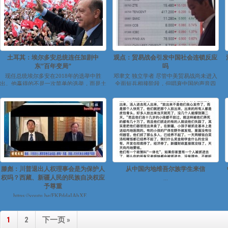
土耳其：埃尔多安总统连任加剧中
观点：贸易战会引发中国社会连锁反应
东”百年变局”
吗
现任总统埃尔多安在2018年的选举中胜
邓聿文 独立学者 尽管中美贸易战尚未进入
出。他赢得的不是一次简单的选举，而是土
全面短兵相接阶段，但唱衰中国的声音四
耳其在"百年变局"十字路口上的一次领导
起，理由是美国经济和社会的稳定性比...
人...
滕彪：川普退出人权理事会是为保护人
从中国内地维吾尔族学生来信
权吗？西藏、新疆人民的民族自决权应
...
予尊重
https://youtu.be/FKPddaIAbXE ...
1
2
下一页 »