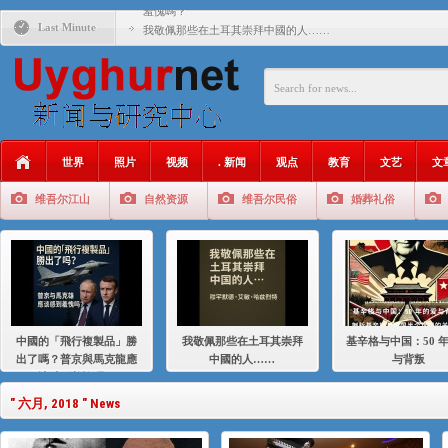
羞愧嗎？
Last Minute
我敬佩那些在土耳其崇拜中國的人……
基辛格与中国：50 年的爱与背叛
衝 突 與 聯 盟 美國與中國：百年之舞: 從1900年到2024
年的百年關係
聚焦维吾尔 | 伊利夏提：我为什么要学汉语
世界
照片
视频
. 新闻
观点
教育
文艺
文
大一统情结使魏京生失去理智 / 伊利夏提
维吾尔江山
自然资源
维吾尔民俗
婚葬礼俗
伊利夏提：在自责与内疚中的挣扎
伊利夏提：消失在集中营的红衣女孩
伊利夏提：维吾尔种族灭绝
伊利夏提：满目苍夷2020，难见彼岸2021
中國的「飛行複製品」勝
我敬佩那些在土耳其崇拜
基辛格与中国：50 
出了嗎？普京與馬克龍應
中國的人……
与背叛
該感到羞愧嗎？
" 六月, 2018 " News