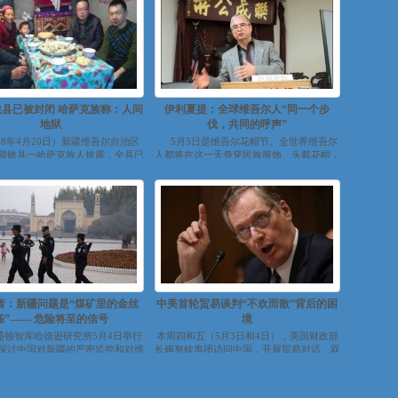
县已被封闭 哈萨克族称：人间
伊利夏提：全球维吾尔人“同一个步
地狱
伐，共同的呼声”
018年4月20日）新疆维吾尔自治区
5月5日是维吾尔花帽节。全世界维吾尔
额敏县一哈萨克族人披露，全县已
人都将在这一天身穿民族服饰、头戴花帽，
名哈萨克族人被公安送入“政...
互致问候、欢歌笑语，共庆...
者：新疆问题是“煤矿里的金丝
中美首轮贸易谈判“不欢而散”背后的困
雀”—— 危险将至的信号
境
顿智库哈德逊研究所5月4日举行
本周四和五（5月3日和4日），美国财政部
探讨中国对新疆的严密监控和对维
长姆努钦率团访问中国，开展贸易对话。双
吾尔人的打压...
方讨论贸易不均衡、知识产权、合资技术
和...