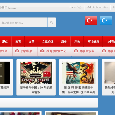
Home Page
Add to favoritties
E
中國的人……
爱与背叛
：百年之舞: 從1900年到2024
：我为什么要学汉语
观点
教育
文艺
文章论证
历史
宗教
环境健康
. 维
智 / 伊利夏提
尔民俗
婚葬礼俗
维吾尔饮食文化
维吾尔服装
维吾
中的挣扎
的红衣女孩
绝
，难见彼岸2021
耳其崇拜
基辛格与中国：50 年的爱
衝 突 與 聯 盟 美國與中
聚焦维吾
…
与背叛
國：百年之舞: 從1900年到
为
2024年的百年關係