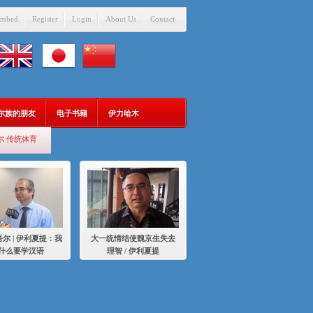
mbed
Register
Login
About Us
Contact
吾尔族的朋友
电子书籍
伊力哈木
尔 传统体育
尔 | 伊利夏提：我
大一统情结使魏京生失去
什么要学汉语
理智 / 伊利夏提