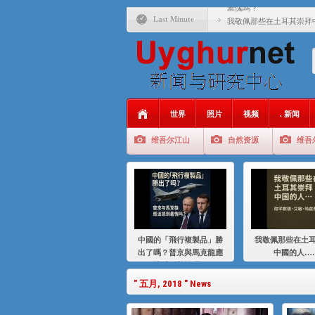
羞愧嗎？
Last Minute
我敬佩那些在土耳其崇拜
基辛格与中国：50 年的
衝 突 與 聯 盟 美國與中國
年的百年關係
聚焦维吾尔 | 伊利夏提
世界
照片
视频
. 新闻
大一统情结使魏京生失去理
维吾尔江山
自然资源
维吾
伊利夏提：在自责与内疚
伊利夏提：消失在集中营
伊利夏提：维吾尔种族灭
伊利夏提：满目苍夷2020
中國的「飛行複製品」勝
我敬佩那些在土
出了嗎？普京與馬克龍應
中國的人…
該感到羞愧嗎？
" 五月, 2018 " News