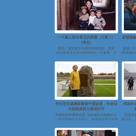
一个藏人那年看见的新疆（片断-1）
新疆额敏
（唯色）
图说：读到有关新疆的种种消息，想起
新疆-2
2003年秋天走过的那些地方：吐鲁番、于
塔城地区
田、和田、墨玉、叶城、莎车、英吉沙、
有六千多
喀...
希拉里告诫澳新警惕中国渗透，学者说
美国学
中国视澳新为薄弱环节
美国前国务卿希拉里·克林顿站在南威尔士
美国华盛
一所大学的纪念石旁边，她得到这所大学的
研讨会，
荣誉博士学位（2017年...