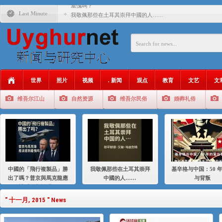
羞愧嗎？
Last Minute
我敬佩那些在土耳其崇拜中國的人……
基辛格与中国：50 年的爱与背叛
衝 突 與 聯 盟 美國與中國：百年之舞: 從1900年到2024
年的百年關係
聚焦维吾尔 | 伊利夏提：我为什么要学汉语
世界
照片
视频
. 新闻
观点
教育
文艺
文
大一统情结使魏京生失去理智 / 伊利夏提
维吾尔江山
自然资源
维吾尔民俗
婚葬礼俗
伊利夏提：在自责与内疚中的挣扎
伊利夏提：消失在集中营的红衣女孩
伊利夏提：维吾尔种族灭绝
伊利夏提：满目苍夷2020，难见彼岸2021
中國的「飛行複製品」勝
我敬佩那些在土耳其崇拜
基辛格与中国：50 
出了嗎？普京與馬克龍應
中國的人……
与背叛
該感到羞愧嗎？
" 十一月, 2015 " News