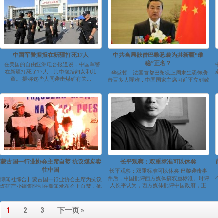
中国军警据报在新疆打死17人
中共当局欲借巴黎恐袭为其新疆“维
稳”正名？
在美国的自由亚洲电台报道说，中国军警
在新疆打死了17人，其中包括妇女和儿
华盛顿—法国首都巴黎发上周末生恐怖袭
童。 据称这些人同袭击煤矿有关...
击百多人罹难，中国国家主席习近平立刻致
电法国总统奥朗德，对法国遭...
蒙古国一行业协会主席自焚 抗议煤炭卖
长平观察：双重标准可以休矣
往中国
长平观察：双重标准可以休矣 巴黎袭击事
件后，中国批评西方媒体搞双重标准。时评
博闻社综合】蒙古国一行业协会主席为抗议
人长平认为，西方媒体批评中国政府，正
煤矿产业销售限制在新闻发布会上自焚，他
是...
先往身上洒满了酒精，随后在众多媒体前...
1
2
3
下一页 »