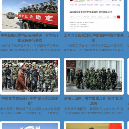
中共新疆纪委书记徐海荣说：有党员干
土耳其击落俄战机 中国媒体同情声援俄
部支持参与暴恐
国
收听或下载声音文件 中共新疆维吾尔族自
在俄国总统普京公开谴责土耳其击落俄罗
治区纪委书记徐海荣最近在《中国纪检监察
斯战机后，中国媒体对普京和俄国政府表示
报》上发表文章，批评一些在新...
声援。 中国...
中国警方在新疆行动中“使用火焰喷射
新疆天山网：警方击毙28名“暴恐”团伙
器”
成员
家中国军方报纸对日前在新疆打掉涉嫌暴恐
据新疆天山网说，新疆警方打掉今年9月制
团伙的行动进行了详细的介绍。 《解放军
造拜城煤矿袭击案的警方所称的“暴恐”团
报》说，在行动过程中，为了驱赶出藏匿
伙，并打死28名团伙成员。 天山网说，...
在...