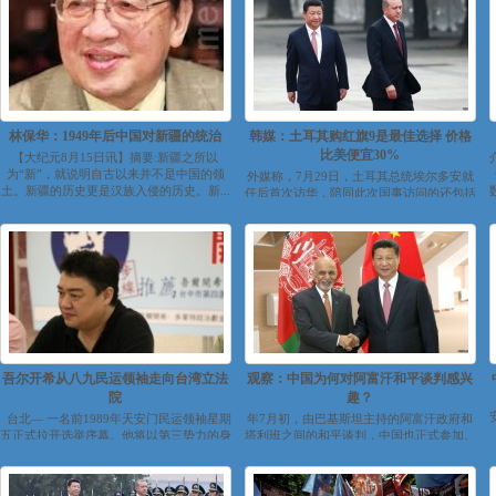
林保华：1949年后中国对新疆的统治
韩媒：土耳其购红旗9是最佳选择 价格
比美便宜30%
【大纪元8月15日讯】摘要:新疆之所以
为“新”，就说明自古以来并不是中国的领
外媒称，7月29日，土耳其总统埃尔多安就
土。新疆的历史更是汉族入侵的历史。新...
任后首次访华，陪同此次国事访问的还包括
一个由100多人组成的经济代表团。...
吾尔开希从八九民运领袖走向台湾立法
观察：中国为何对阿富汗和平谈判感兴
院
趣？
台北— 一名前1989年天安门民运领袖星期
年7月初，由巴基斯坦主持的阿富汗政府和
五正式拉开选举序幕。他将以第三势力的身
塔利班之间的和平谈判，中国也正式参加。
份，去问鼎台湾...
不过这并不是中国第一次参加阿富汗...