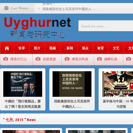
羞愧嗎？
Last Minute
我敬佩那些在土耳其崇拜中國的人……
基辛格与中国：50 年的爱与背叛
衝 突 與 聯 盟 美國與中國：百年之舞: 從1900年到2024
年的百年關係
聚焦维吾尔 | 伊利夏提：我为什么要学汉语
世界
照片
视频
. 新闻
观点
教育
文艺
文
大一统情结使魏京生失去理智 / 伊利夏提
维吾尔江山
自然资源
维吾尔民俗
婚葬礼俗
伊利夏提：在自责与内疚中的挣扎
伊利夏提：消失在集中营的红衣女孩
伊利夏提：维吾尔种族灭绝
伊利夏提：满目苍夷2020，难见彼岸2021
中國的「飛行複製品」勝
我敬佩那些在土耳其崇拜
基辛格与中国：50 
出了嗎？普京與馬克龍應
中國的人……
与背叛
該感到羞愧嗎？
" 七月, 2015 " News