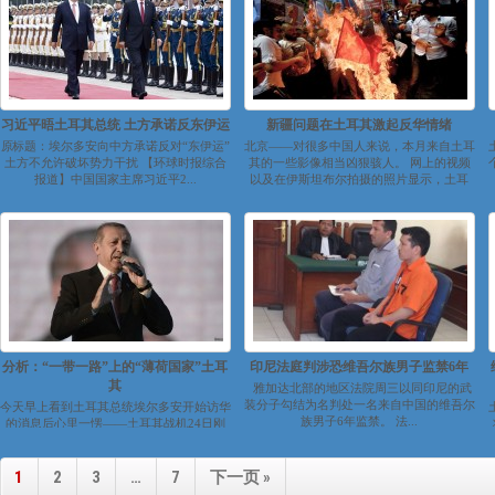
习近平晤土耳其总统 土方承诺反东伊运
新疆问题在土耳其激起反华情绪
原标题：埃尔多安向中方承诺反对“东伊运”
北京——对很多中国人来说，本月来自土耳
土方不允许破坏势力干扰 【环球时报综合
其的一些影像相当凶狠骇人。 网上的视频
报道】中国国家主席习近平2...
以及在伊斯坦布尔拍摄的照片显示，土耳
其...
分析：“一带一路”上的“薄荷国家”土耳
印尼法庭判涉恐维吾尔族男子监禁6年
其
雅加达北部的地区法院周三以同印尼的武
装分子勾结为名判处一名来自中国的维吾尔
今天早上看到土耳其总统埃尔多安开始访华
族男子6年监禁。 法...
的消息后心里一愣——土耳其战机24日刚
刚空袭了叙利亚境内的极端组织“伊斯兰
国”...
1
2
3
…
7
下一页 »