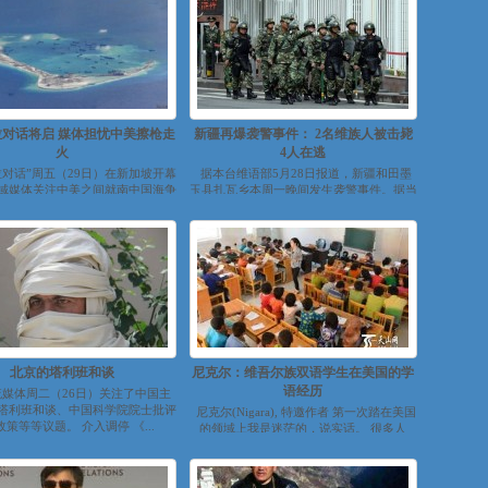
对话将启 媒体担忧中美擦枪走
新疆再爆袭警事件： 2名维族人被击毙
火
4人在逃
拉对话”周五（29日）在新加坡开幕
据本台维语部5月28日报道，新疆和田墨
域媒体关注中美之间就南中国海争
玉县扎瓦乡本周一晚间发生袭警事件。据当
火的风险。为期三天的防长会议...
地至少两名维族居民向本台...
北京的塔利班和谈
尼克尔：维吾尔族双语学生在美国的学
语经历
媒体周二（26日）关注了中国主
塔利班和谈、中国科学院院士批评
尼克尔(Nigara), 特邀作者 第一次踏在美国
策等等议题。 介入调停 《...
的领域上我是迷茫的，说实话。 很多人
羡...