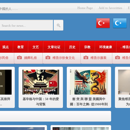
Home Page
Add to favoritties
E
中國的人……
爱与背叛
：百年之舞: 從1900年到2024
：我为什么要学汉语
观点
教育
文艺
文章论证
历史
宗教
环境健康
. 维
智 / 伊利夏提
尔民俗
婚葬礼俗
维吾尔饮食文化
维吾尔服装
维吾
中的挣扎
的红衣女孩
绝
，难见彼岸2021
耳其崇拜
基辛格与中国：50 年的爱
衝 突 與 聯 盟 美國與中
聚焦维吾
…
与背叛
國：百年之舞: 從1900年到
为
2024年的百年關係