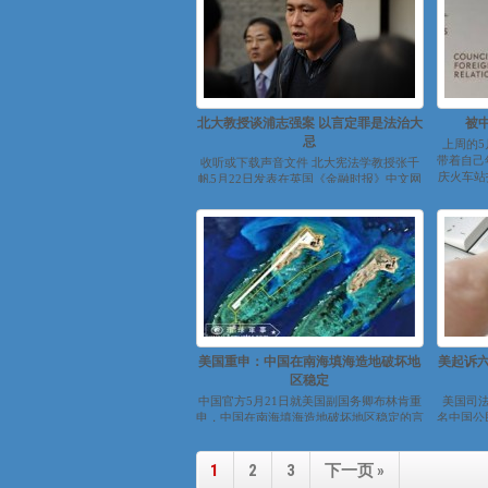
北大教授谈浦志强案 以言定罪是法治大
被
忌
上周的5
带着自己
收听或下载声音文件 北大宪法学教授张千
庆火车站
帆5月22日发表在英国《金融时报》中文网
上的文章标题是：“以言定罪...
美国重申：中国在南海填海造地破坏地
美起诉六
区稳定
中国官方5月21日就美国副国务卿布林肯重
美国司法
申，中国在南海填海造地破坏地区稳定的言
名中国公
论作出回应。中国外交部发言人洪磊批...
府盗窃有
1
2
3
下一页 »