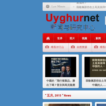
羞愧嗎？
Last Minute
我敬佩那些在土耳其崇拜
基辛格与中国：50 年的
衝 突 與 聯 盟 美國與中國
年的百年關係
聚焦维吾尔 | 伊利夏提
世界
照片
视频
. 新闻
大一统情结使魏京生失去理
维吾尔江山
自然资源
维吾
伊利夏提：在自责与内疚
伊利夏提：消失在集中营
伊利夏提：维吾尔种族灭
伊利夏提：满目苍夷2020
中國的「飛行複製品」勝
我敬佩那些在土
出了嗎？普京與馬克龍應
中國的人…
該感到羞愧嗎？
" 五月, 2015 " News