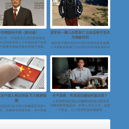
中共绑架的中国（陈光诚）
道孚县一藏人自焚身亡 比如县歌手贡布
丹增被判刑
月2号，中国黑龙江的访民徐纯合
年迈的母亲和三个年幼的孩子在安
收听或下载声音文件 四川甘孜州道孚县藏
打算乘车继续为母亲和孩子等家...
人丹增嘉措星期三以自焚抗议中国政府的对
藏高压政策而去世，当地随即被...
名中国人商业间谍 天大教授被
长平观察：究竟谁在煽动民族仇恨？
捕
人权律师浦志强以涉嫌煽动民族仇恨罪及
寻衅滋事罪被起诉。时评人长平认为，这是
部起诉3名天津大学教授及另外3
一个机会，让人思考民族歧视政策...
民，从事商业间谍活动，为中国政
利于中国大学及公司的商业机密，
如...