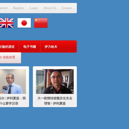
mbed
Register
Login
About Us
Contact
吾尔族的朋友
电子书籍
伊力哈木
尔 传统体育
尔 | 伊利夏提：我
大一统情结使魏京生失去
什么要学汉语
理智 / 伊利夏提