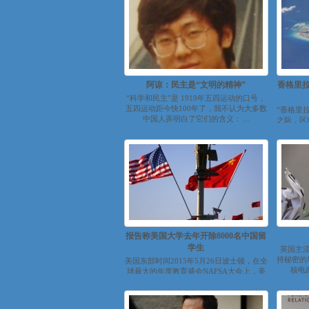
阿谅：民主是“文明的精神”
香格里拉
“科学和民主”是 1919年五四运动的口号，
五四运动距今快100年了，我不认为大多数
“香格里
中国人弄明白了它们的含义： ...
之际，区
端擦枪走
报告称美国大学去年开除8000名中国留
学生
英国主流
持秘密的
美国东部时间2015年5月26日波士顿，在全
核电政
球最大的年度教育盛会NAFSA大会上，美
国厚仁教育发布了《2015版...