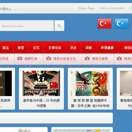
Home Page
Add to favoritties
E
中國的人……
爱与背叛
：百年之舞: 從1900年到2024
：我为什么要学汉语
观点
教育
文艺
文章论证
历史
宗教
环境健康
. 维
智 / 伊利夏提
尔民俗
婚葬礼俗
维吾尔饮食文化
维吾尔服装
维吾
中的挣扎
的红衣女孩
绝
，难见彼岸2021
耳其崇拜
基辛格与中国：50 年的爱
衝 突 與 聯 盟 美國與中
聚焦维吾
…
与背叛
國：百年之舞: 從1900年到
为
2024年的百年關係