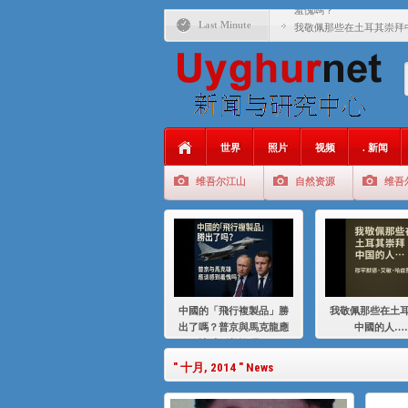
羞愧嗎？
Last Minute
我敬佩那些在土耳其崇拜
基辛格与中国：50 年的
衝 突 與 聯 盟 美國與中國
年的百年關係
聚焦维吾尔 | 伊利夏提
世界
照片
视频
. 新闻
大一统情结使魏京生失去理
维吾尔江山
自然资源
维吾
伊利夏提：在自责与内疚
伊利夏提：消失在集中营
伊利夏提：维吾尔种族灭
伊利夏提：满目苍夷2020
中國的「飛行複製品」勝
我敬佩那些在土
出了嗎？普京與馬克龍應
中國的人…
該感到羞愧嗎？
" 十月, 2014 " News