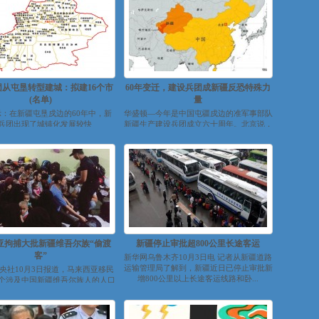
团从屯垦转型建城：拟建16个市
60年变迁，建设兵团成新疆反恐特殊力
(名单)
量
：在新疆屯垦戍边的60年中，新
华盛顿—今年是中国屯疆戍边的准军事部队
兵团出现了城镇化发展较快
新疆生产建设兵团成立六十周年。北京说，
和“团”，而师市合一的市就是在师部
这支“部队”在打击暴恐活动中发挥了特殊
城...
作...
亚拘捕大批新疆维吾尔族“偷渡
新疆停止审批超800公里长途客运
客”
新华网乌鲁木齐10月3日电 记者从新疆道路
运输管理局了解到，新疆近日已停止审批新
央社10月3日报道，马来西亚移民
增800公里以上长途客运线路和卧...
个涉及中国新疆维吾尔族人的人口
织，逮捕了155名非法入境的...