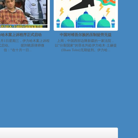
力哈木案上诉程序正式启动
中国对维吾尔族的压制徒劳无益
年10月1日星期三，伊力哈木案上诉程
上周，中国西部边陲新疆的一家法院，
式启动。 据刘晓原律师微
以“分裂国家”的罪名判处伊力哈木·土赫提
信：“在十月一日...
(Ilham Tohti)无期徒刑。伊力哈...