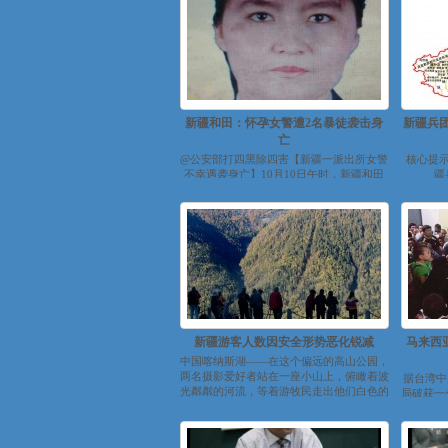
新疆和田：怀孕女警遭2名暴徒袭击身
新疆兵
亡
@公安部打四黑除四害【新疆一派出所女警
核心提示
不幸遇袭身亡】10月10日午时，新疆和田
疆
地区皮山县公安局科克铁热克乡派出所民
的“师”
警...
新疆游客人数因安全形势恶化锐减
马来西
中国喀纳斯湖——在这个偏远的高山公园，
两名摄影爱好者站在一座小山上，俯瞰着波
据台湾中
光粼粼的河流，等着游牧民走出他们白色的
局破获一
圆...
贩卖组