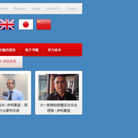
mbed
Register
Login
About Us
Contact
吾尔族的朋友
电子书籍
伊力哈木
尔 传统体育
尔 | 伊利夏提：我
大一统情结使魏京生失去
什么要学汉语
理智 / 伊利夏提