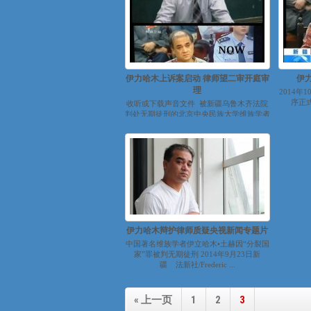
伊力哈木上诉案启动 律师望二审开庭审
伊
理
2014
序正
收听或下载声音文件 被新疆乌鲁木齐法院
判处无期徒刑的北京中央民族大学维族学者
伊力哈木.土赫提委托的代理律...
伊力哈木辩护律师质疑央视新闻专题片
中国著名维族学者伊立哈木•土赫因“分裂国
家”罪被判无期徒刑 2014年9月23日新
疆 法新社/Frederic ...
« 上一页
1
2
3