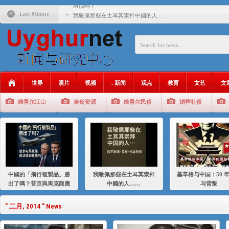
羞愧嗎？
Last Minute
我敬佩那些在土耳其崇拜中國的人……
基辛格与中国：50 年的爱与背叛
衝 突 與 聯 盟 美國與中國：百年之舞: 從1900年到2024
年的百年關係
聚焦维吾尔 | 伊利夏提：我为什么要学汉语
世界
照片
视频
. 新闻
观点
教育
文艺
文
大一统情结使魏京生失去理智 / 伊利夏提
维吾尔江山
自然资源
维吾尔民俗
婚葬礼俗
伊利夏提：在自责与内疚中的挣扎
伊利夏提：消失在集中营的红衣女孩
伊利夏提：维吾尔种族灭绝
伊利夏提：满目苍夷2020，难见彼岸2021
中國的「飛行複製品」勝
我敬佩那些在土耳其崇拜
基辛格与中国：50 
出了嗎？普京與馬克龍應
中國的人……
与背叛
該感到羞愧嗎？
" 二月, 2014 " News