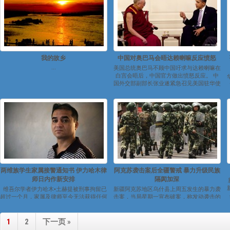
我的故乡
中国对奥巴马会晤达赖喇嘛反应愤怒
...
美国总统奥巴马不顾中国吁求与达赖喇嘛在
白宫会晤后，中国官方做出愤怒反应。 中
国外交部副部长张业遂紧急召见美国驻华使
馆临...
两维族学生家属接警通知书 伊力哈木律
阿克苏袭击案后全疆警戒 暴力升级民族
师日内作新安排
隔阂加深
维吾尔学者伊力哈木•土赫提被刑事拘留已
新疆阿克苏地区乌什县上周五发生的暴力袭
超过一个月，家属及律师至今无法获得任何
击案，当局星期一宣布破案，称发动袭击的
消息。代理律师李方平表示...
是一个13人的“暴恐团伙”。有乌鲁木齐市民
称...
1
2
下一页 »