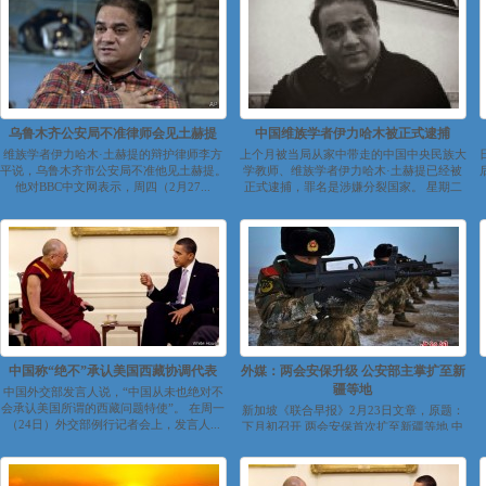
乌鲁木齐公安局不准律师会见土赫提
中国维族学者伊力哈木被正式逮捕
维族学者伊力哈木·土赫提的辩护律师李方
上个月被当局从家中带走的中国中央民族大
平说，乌鲁木齐市公安局不准他见土赫提。
学教师、维族学者伊力哈木·土赫提已经被
他对BBC中文网表示，周四（2月27...
正式逮捕，罪名是涉嫌分裂国家。 星期二
（2...
中国称“绝不”承认美国西藏协调代表
外媒：两会安保升级 公安部主掌扩至新
疆等地
中国外交部发言人说，“中国从未也绝对不
会承认美国所谓的西藏问题特使”。 在周一
新加坡《联合早报》2月23日文章，原题：
（24日）外交部例行记者会上，发言人...
下月初召开 两会安保首次扩至新疆等地 中
国“两会”将于下月初在北京召开，其安保
范...