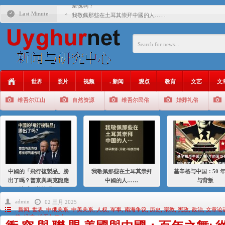
羞愧嗎？
Last Minute
我敬佩那些在土耳其崇拜中國的人……
基辛格与中国：50 年的爱与背叛
衝 突 與 聯 盟 美國與中國：百年之舞: 從1900年到2024
年的百年關係
聚焦维吾尔 | 伊利夏提：我为什么要学汉语
世界
照片
视频
. 新闻
观点
教育
文艺
文
大一统情结使魏京生失去理智 / 伊利夏提
维吾尔江山
自然资源
维吾尔民俗
婚葬礼俗
伊利夏提：在自责与内疚中的挣扎
伊利夏提：消失在集中营的红衣女孩
伊利夏提：维吾尔种族灭绝
伊利夏提：满目苍夷2020，难见彼岸2021
中國的「飛行複製品」勝
我敬佩那些在土耳其崇拜
基辛格与中国：50 
出了嗎？普京與馬克龍應
中國的人……
与背叛
該感到羞愧嗎？
admin
02 三月 2025
. 新闻
,
世界
,
中俄关系
,
中美关系
,
人权
,
军事
,
南海争议
,
历史
,
宗教
,
宪政
,
政治
,
文章论
籍
,
经济
,
维吾尔江山