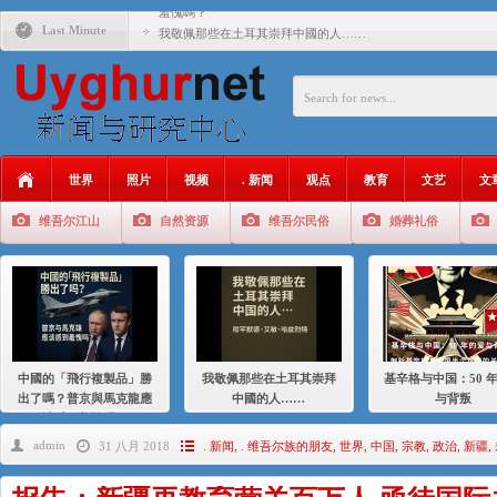
羞愧嗎？
Last Minute
我敬佩那些在土耳其崇拜中國的人……
基辛格与中国：50 年的爱与背叛
衝 突 與 聯 盟 美國與中國：百年之舞: 從1900年到2024
年的百年關係
聚焦维吾尔 | 伊利夏提：我为什么要学汉语
世界
照片
视频
. 新闻
观点
教育
文艺
文
大一统情结使魏京生失去理智 / 伊利夏提
维吾尔江山
自然资源
维吾尔民俗
婚葬礼俗
伊利夏提：在自责与内疚中的挣扎
伊利夏提：消失在集中营的红衣女孩
伊利夏提：维吾尔种族灭绝
伊利夏提：满目苍夷2020，难见彼岸2021
中國的「飛行複製品」勝
我敬佩那些在土耳其崇拜
基辛格与中国：50 
出了嗎？普京與馬克龍應
中國的人……
与背叛
該感到羞愧嗎？
admin
31 八月 2018
. 新闻
,
. 维吾尔族的朋友
,
世界
,
中国
,
宗教
,
政治
,
新疆
,