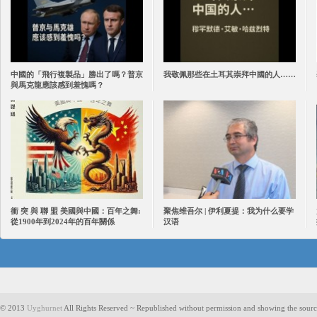
中國的「飛行複製品」勝出了嗎？普京
我敬佩那些在土耳其崇拜中國的人……
與馬克龍應該感到羞愧嗎？
衝 突 與 聯 盟 美國與中國：百年之舞:
聚焦维吾尔 | 伊利夏提：我为什么要学
從1900年到2024年的百年關係
汉语
© 2013
Uyghurnet
All Rights Reserved ~ Republished without permission and showing the sourc