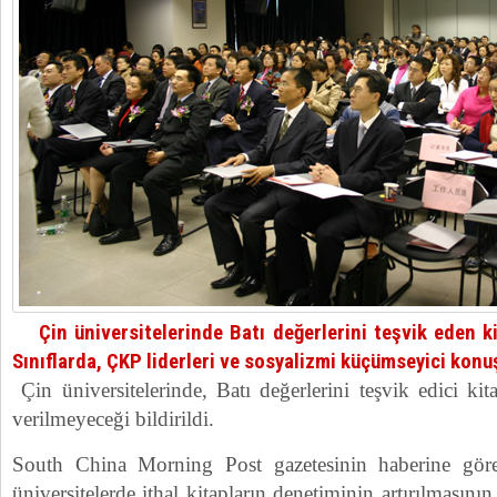
Çin üniversitelerinde Batı değerlerini teşvik eden kit
Sınıflarda, ÇKP liderleri ve sosyalizmi küçümseyici kon
Çin üniversitelerinde, Batı değerlerini teşvik edici kit
verilmeyeceği bildirildi.
South China Morning Post gazetesinin haberine göre, 
üniversitelerde ithal kitapların denetiminin artırılmasının