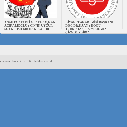
ANAHTAR PARTİ GENEL BAŞKANI
DİYANET AKADEMİSİ BAŞKANI
AĞIRALİOĞLU : ÇİN’İN UYGUR
DOÇ.DR.KAAN : DOĞU
SOYKIRIMI BİR HAKİKATTIR!
TÜRKİSTAN BİZİM KIRMIZI
ÇİZGİMİZDİR!”
www.uyghurnet.org Tüm hakları saklıdır