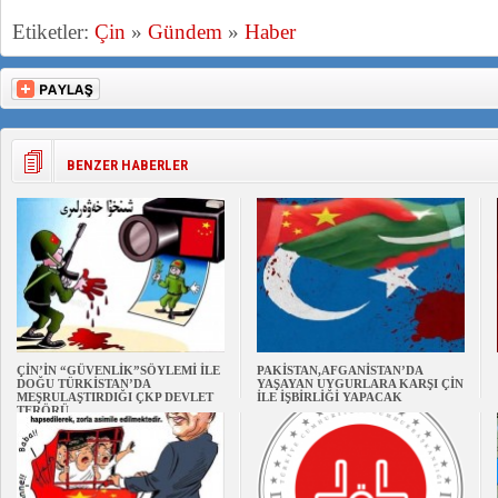
Etiketler:
Çin
»
Gündem
»
Haber
BENZER HABERLER
ÇİN’İN “GÜVENLİK”SÖYLEMİ İLE
PAKİSTAN,AFGANİSTAN’DA
DOĞU TÜRKİSTAN’DA
YAŞAYAN UYGURLARA KARŞI ÇİN
MEŞRULAŞTIRDIĞI ÇKP DEVLET
İLE İŞBİRLİĞİ YAPACAK
TERÖRÜ